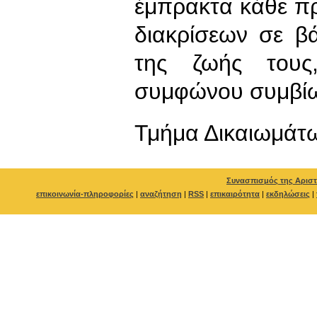
έμπρακτα κάθε πρ
διακρίσεων σε β
της ζωής τους
συμφώνου συμβίω
Τμήμα Δικαιωμάτ
Συνασπισμός της Αριστ
επικοινωνία-πληροφορίες
|
αναζήτηση
|
RSS
|
επικαιρότητα
|
εκδηλώσεις
|