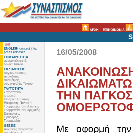
ΑΡΧΗ
ΕΠΙΚΟΙΝΩΝΙΑ
S
ENGLISH
contact info,
16/05/2008
press releases
ΕΠΙΚΑΙΡΟΤΗΤΑ
ανακοινώσεις &
δελτία Τύπου
ΑΝΑΚΟΙΝΩΣ
ΕΚΔΗΛΩΣΕΙΣ
συγκεντρώσεις,
περιοδείες,
ΔΙΚΑΙΩΜΑΤΩ
συσκέψεις,
συνεντεύξεις Τύπου
ΤΑΥΤΟΤΗΤΑ
ΤΗΝ ΠΑΓΚΟΣ
καταστατικό,
ιστορικό,
Κεντρική Πολιτική
ΟΜΟΕΡΩΤΟΦ
Επιτροπή, Πολιτική
Γραμματεία, Εκτελεστική
Γραμματεία, Νομαρχιακές
Επιτροπές,
Πρόεδρος,
Γραμματέας
Με αφορμή την
ΘΕΣΕΙΣ
πολιτικές αποφάσεις
συνεδρίων &