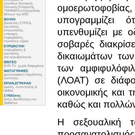
συνόδων Κεντρικής
ομοερωτοφοβία
Πολιτικής Επιτροπής,
ΤΜΗΜΑΤΑ επεξεργασίας
θέσεων της ΚΠΕ
υπογραμμίζει 
ΒΟΥΛΗ
βουλευτές ΣΥΡΙΖΑ,
ερωτήσεις,
υπενθυμίζει με ο
επερωτήσεις,
επίκαιρες,
παρεμβάσεις,
σοβαρές διακρίσ
προτάσεις νόμου
ΕΥΡΩΒΟΥΛΗ
παρεμβάσεις &
δικαιωμάτων των
ερωτήσεις
του ευρωβουλευτή
ΒΙΝΤΕΟ
των αμφιφυλόφι
SYN TV.. χωρίς διαφημίσεις
ΦΩΤΟΓΡΑΦΙΕΣ
φωτογραφικά στιγμιότυπα,
(ΛΟΑΤ) σε διάφο
συλλογές
ΕΙΠΑΝ,ΕΓΡΑΨΑΝ
ομιλίες, συνεντεύξεις &
οικονομικής και 
άρθρα
ΣΥΝδέσεις
άλλες διευθύνσεις στο
καθώς και πολλώ
Διαδίκτυο
Η σεξουαλική τ
προσανατολισμός