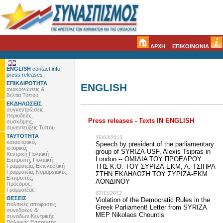
ΑΡΧΗ
ΕΠΙΚΟΙΝΩΝΙΑ
ENGLISH
contact info,
press releases
ΕΠΙΚΑΙΡΟΤΗΤΑ
ENGLISH
ανακοινώσεις &
δελτία Τύπου
ΕΚΔΗΛΩΣΕΙΣ
συγκεντρώσεις,
περιοδείες,
Press releases - Texts IN ENGLISH
συσκέψεις,
συνεντεύξεις Τύπου
ΤΑΥΤΟΤΗΤΑ
15/03/2013
καταστατικό,
Speech by president of the parliamentary
ιστορικό,
group of SYRIZA-USF, Alexis Tsipras in
Κεντρική Πολιτική
London -- ΟΜΙΛΙΑ ΤΟΥ ΠΡΟΕΔΡΟΥ
Επιτροπή, Πολιτική
Γραμματεία, Εκτελεστική
ΤΗΣ Κ.Ο. ΤΟΥ ΣΥΡΙΖΑ-ΕΚΜ, Α. ΤΣΙΠΡΑ
Γραμματεία, Νομαρχιακές
ΣΤΗΝ ΕΚΔΗΛΩΣΗ ΤΟΥ ΣΥΡΙΖΑ-ΕΚΜ
Επιτροπές,
ΛΟΝΔΙΝΟΥ
Πρόεδρος,
Γραμματέας
07/11/2012
ΘΕΣΕΙΣ
Violation of the Democratic Rules in the
πολιτικές αποφάσεις
Greek Parliament! Letter from SYRIZA
συνεδρίων &
MEP Nikolaos Chountis
συνόδων Κεντρικής
Πολιτικής Επιτροπής,