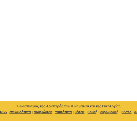
Συνασπισμός της Αριστεράς των Κινημάτων και της Οικολογίας
RSS
|
επικαιρότητα
|
εκδηλώσεις
|
ταυτότητα
|
θέσεις
|
βουλή
|
ευρωβουλή
|
βίντεο
|
φ