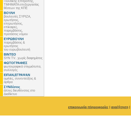
Πολιτικής Επιτροπής,
ΤΜΗΜΑΤΑ επεξεργασίας
θέσεων της ΚΠΕ
ΒΟΥΛΗ
βουλευτές ΣΥΡΙΖΑ,
ερωτήσεις,
επερωτήσεις,
επίκαιρες,
παρεμβάσεις,
προτάσεις νόμου
ΕΥΡΩΒΟΥΛΗ
παρεμβάσεις &
ερωτήσεις
του ευρωβουλευτή
ΒΙΝΤΕΟ
SYN TV.. χωρίς διαφημίσεις
ΦΩΤΟΓΡΑΦΙΕΣ
φωτογραφικά στιγμιότυπα,
συλλογές
ΕΙΠΑΝ,ΕΓΡΑΨΑΝ
ομιλίες, συνεντεύξεις &
άρθρα
ΣΥΝδέσεις
άλλες διευθύνσεις στο
Διαδίκτυο
επικοινωνία-πληροφορίες
|
αναζήτηση
|