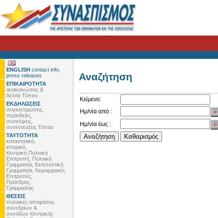
ENGLISH
contact info,
Αναζήτηση
press releases
ΕΠΙΚΑΙΡΟΤΗΤΑ
ανακοινώσεις &
δελτία Τύπου
Κείμενο:
ΕΚΔΗΛΩΣΕΙΣ
συγκεντρώσεις,
Ημ/νία από :
περιοδείες,
συσκέψεις,
Ημ/νία έως :
συνεντεύξεις Τύπου
ΤΑΥΤΟΤΗΤΑ
καταστατικό,
ιστορικό,
Κεντρική Πολιτική
Επιτροπή, Πολιτική
Γραμματεία, Εκτελεστική
Γραμματεία, Νομαρχιακές
Επιτροπές,
Πρόεδρος,
Γραμματέας
ΘΕΣΕΙΣ
πολιτικές αποφάσεις
συνεδρίων &
συνόδων Κεντρικής