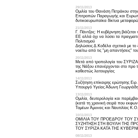
29/11/2013
Ομιλία του Θανάση Πετράκου στην
Επιτροπών Παραγωγής και Ευρωπ
δυτικοευρωπαϊκα δίκτυα μεταφορ
21/11/2013
Γ. Πάντζας: Η κυβέρνηση βιάζεται 
ΕΕ αλλά όχι να λύσει τα πραγματ
Πολιτισμού
Δηλώσεις Δ.Κοδέλα σχετικά με το ζ
νοείτω από τις "μη απαντήσεις" τ
20/11/2013
Μετά από τροπολογία του ΣΥΡΙΖΑ 
της Νάξου επανέρχονται στο προ 
καθεστώς λειτουργίας
14/11/2013
Συζήτηση επίκαιρης ερώτησης Ειρ
Υπουργό Υγείας Άδωνη Γεωργιάδ
13/11/2013
Ομιλία, δευτερολογία και παρέμβ
(κατά τη χρονική σειρά που εκφω
Τομέων Άμυνας και Ναυτιλίας Κ.
10/11/2013
ΟΜΙΛΙΑ ΤΟΥ ΠΡΟΕΔΡΟΥ ΤΟΥ ΣΥ
ΣΥΖΗΤΗΣΗ ΣΤΗ ΒΟΥΛΗ ΤΗΣ ΠΡΟ
ΤΟΥ ΣΥΡΙΖΑ ΚΑΤΑ ΤΗΣ ΚΥΒΕΡΝ
08/11/2013