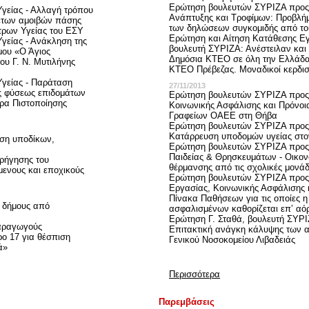
Ερώτηση βουλευτών ΣΥΡΙΖΑ προς 
γείας - Αλλαγή τρόπου
Ανάπτυξης και Τροφίμων: Προβλή
ετων αμοιβών πάσης
των δηλώσεων συγκομιδής από τ
ρων Υγείας του ΕΣΥ
Ερώτηση και Αίτηση Κατάθεσης Ε
γείας - Ανάκληση της
βουλευτή ΣΥΡΙΖΑ: Ανέστειλαν και 
μου «Ο Άγιος
Δημόσια ΚΤΕΟ σε όλη την Ελλάδα,
του Γ. Ν. Μυτιλήνης
ΚΤΕΟ Πρέβεζας. Μοναδικοί κερδισ
γείας - Παράταση
27/11/2013
ς φύσεως επιδομάτων
Ερώτηση βουλευτών ΣΥΡΙΖΑ προς
ρα Πιστοποίησης
Κοινωνικής Ασφάλισης και Πρόνοι
Γραφείων ΟΑΕΕ στη Θήβα
Ερώτηση βουλευτών ΣΥΡΙΖΑ προς 
Κατάρρευση υποδομών υγείας στο
ηση υποδίκων,
Ερώτηση βουλευτών ΣΥΡΙΖΑ προς
Παιδείας & Θρησκευμάτων - Οικον
ρήγησης του
θέρμανσης από τις σχολικές μονά
μενους και εποχικούς
Ερώτηση βουλευτών ΣΥΡΙΖΑ προς 
Εργασίας, Κοινωνικής Ασφάλισης 
Πίνακα Παθήσεων για τις οποίες η
 δήμους από
ασφαλισμένων καθορίζεται επʼ αό
Ερώτηση Γ. Σταθά, βουλευτή ΣΥΡΙ
παραγωγούς
Επιτακτική ανάγκη κάλυψης των 
ο 17 για θέσπιση
Γενικού Νοσοκομείου Λιβαδειάς
ά»
Περισσότερα
Παρεμβάσεις