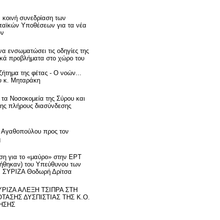
 κοινή συνεδρίαση των
αϊκών Υποθέσεων για τα νέα
ών
να ενσωματώσει τις οδηγίες της
ικά προβλήματα στο χώρο του
ήτημα της φέτας - Ο νοών...
ου κ. Μηταράκη
τα Νοσοκομεία της Σύρου και
της πλήρους διασύνδεσης
. Αγαθοπούλου προς τον
η
αση για το «μαύρο» στην ΕΡΤ
νήθηκαν) του Υπεύθυνου των
Ο. ΣΥΡΙΖΑ Θοδωρή Δρίτσα
ΡΙΖΑ ΑΛΕΞΗ ΤΣΙΠΡΑ ΣΤΗ
ΤΑΣΗΣ ΔΥΣΠΙΣΤΙΑΣ ΤΗΣ Κ.Ο.
ΗΣΗΣ