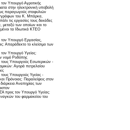
τον Υπουργό Αγροτικής
ματα στην ηλεκτρονική υποβολή
ους παραγωγούς σταφυλιών
γγράφων του Κ. Μπάρκα,
πάλι τις εργασίες τους δεκάδες
 μεταξύ των οποίων και το
μένοι τα Ιδιωτικά ΚΤΕΟ
 τον Υπουργό Εργασίας,
ας: Απαράδεκτο το κλείσιμο των
τον Υπουργό Υγείας:
ν νομό Ροδόπης
 τους Υπουργούς Εσωτερικών -
ομικών: Αγορά πετρελαίου
δες
τους Υπουργούς Υγείας -
και Πρόνοιας: Παραλείψεις στον
 διάρκεια Αναπηρίας των
ριστον
ΖΑ προς τον Υπουργό Υγείας:
αναγκών του φαρμακείου του