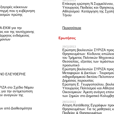
18/11/2013
Επίκαιρη ερώτηση Ν.Συρμαλένιου,
εξαγορές κόκκινων
Υπουργούς Παιδείας και Θρησκευμ
στιγμή που η κυβέρνηση
Αθλητισμού: Κατάργηση της Σχολ
ριασμών πρώτης
Τήνου
-ΕΚΜ για την
Περισσότερα
ας και της ταυτόχρονης
 άρρητος ενδιάμεσος
Ερωτήσεις
ημονίων
29/11/2013
Ερώτηση βουλευτών ΣΥΡΙΖΑ προς 
Θρησκευμάτων: Κίνδυνος απώλειας
του Τμήματος Πολιτικών Μηχανικώ
Θεσσαλίας, εξαιτίας των τεράστι
προσωπικό
Ερώτηση βουλευτών ΣΥΡΙΖΑ προς
Μεταφορών & Δικτύων - Τουρισμού
ΩΝΟ ΕΛΕΥΘΕΡΗΣ
σιδηροδρομικού δικτύου Πελοπονν
Δημόσιας περιουσίας
Ερώτηση Ε. Γεωργοπούλου, βουλε
ΡΙΖΑ στο Σχέδιο Νόμου
Υπουργούς Πολιτισμού και Αθλητισ
 για την αντιμετώπιση
Οικονομικών: Άμεση ανάγκη επαν
ων αναγκών της
των ζημιών στο Δημοτικό Κολυμβη
28/11/2013
Αίτηση Κατάθεσης Εγγράφων προς
ων από Διαθεσιμότητα
Θρησκευμάτων: Για τις μαθητικές
Παιδείας & Θρησκευμάτων