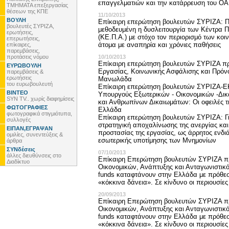
επαγγελματιών και την κατάρρευση του Ο
ΤΜΗΜΑΤΑ επεξεργασίας
θέσεων της ΚΠΕ
11/10/2013
ΒΟΥΛΗ
Επίκαιρη επερώτηση βουλευτών ΣΥΡΙΖΑ: Π
βουλευτές ΣΥΡΙΖΑ,
μεθοδευμένη η δυσλειτουργία των Κέντρα 
ερωτήσεις,
(ΚΕ.Π.Α.) με στόχο τον περιορισμό των κο
επερωτήσεις,
άτομα με αναπηρία και χρόνιες παθήσεις
επίκαιρες,
παρεμβάσεις,
προτάσεις νόμου
10/10/2013
Επίκαιρη επερώτηση βουλευτών ΣΥΡΙΖΑ π
ΕΥΡΩΒΟΥΛΗ
Εργασίας, Κοινωνικής Ασφάλισης και Πρόν
παρεμβάσεις &
ερωτήσεις
Μανωλάδα
του ευρωβουλευτή
Επίκαιρη επερώτηση βουλευτών ΣΥΡΙΖΑ-Ε
ΒΙΝΤΕΟ
Υπουργούς Εξωτερικών - Οικονομικών -Δικ
SYN TV.. χωρίς διαφημίσεις
και Ανθρωπίνων Δικαιωμάτων: Οι οφειλές τ
ΦΩΤΟΓΡΑΦΙΕΣ
Ελλάδα
φωτογραφικά στιγμιότυπα,
Επίκαιρη επερώτηση βουλευτών ΣΥΡΙΖΑ: Γι
συλλογές
στρατηγική αποχαλίνωσης της ανεργίας και
ΕΙΠΑΝ,ΕΓΡΑΨΑΝ
προστασίας της εργασίας, ως άρρητος ενδι
ομιλίες, συνεντεύξεις &
εσωτερικής υποτίμησης των Μνημονίων
άρθρα
ΣΥΝδέσεις
07/10/2013
άλλες διευθύνσεις στο
Επίκαιρη Επερώτηση βουλευτών ΣΥΡΙΖΑ π
Διαδίκτυο
Οικονομικών, Ανάπτυξης και Ανταγωνιστικό
funds καταφτάνουν στην Ελλάδα με πρόθε
«κόκκινα δάνεια». Σε κίνδυνο οι περιουσί
20/09/2013
Επίκαιρη Επερώτηση βουλευτών ΣΥΡΙΖΑ π
Οικονομικών, Ανάπτυξης και Ανταγωνιστικό
funds καταφτάνουν στην Ελλάδα με πρόθε
«κόκκινα δάνεια». Σε κίνδυνο οι περιουσί