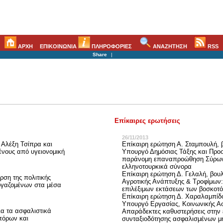
ΑΡΧΗ
ΕΠΙΚΟΙΝΩΝΙΑ
ΠΛΗΡΟΦΟΡΙΕΣ
ΑΝΑΖΗΤΗΣΗ
RSS
Share
|
Επίκαιρες ερωτήσεις
26/11/2013
 Αλέξη Τσίπρα και
Επίκαιρη ερώτηση Α. Σταμπουλή, 
ένους από υγειονομική
Υπουργό Δημόσιας Τάξης και Προστ
παράνομη επαναπροώθηση Σύρων
ελληνοτουρκικά σύνορα
Επίκαιρη ερώτηση Δ. Γελαλή, βο
ση της πολιτικής
Αγροτικής Ανάπτυξης & Τροφίμων:
ργαζομένων στα μέσα
επιλέξιμων εκτάσεων των βοσκοτ
Επίκαιρη ερώτηση Δ. Χαραλαμπίδ
Υπουργό Εργασίας, Κοινωνικής Ασ
α τα ασφαλιστικά
Απαράδεκτες καθυστερήσεις στην 
πόρων και
συνταξιοδότησης ασφαλισμένων μ