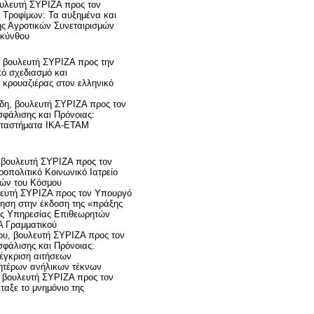
ουλευτή ΣΥΡΙΖΑ προς τον
 Τροφίμων: Τα αυξημένα και
ς Αγροτικών Συνεταιρισμών
ακύνθου
 βουλευτή ΣΥΡΙΖΑ προς την
κό σχεδιασμό και
 κρουαζιέρας στον ελληνικό
δη, βουλευτή ΣΥΡΙΖΑ προς τον
φάλισης και Πρόνοιας:
αταστήματα ΙΚΑ-ΕΤΑΜ
 βουλευτή ΣΥΡΙΖΑ προς τον
οπολιτικό Κοινωνικό Ιατρείο
τρών του Κόσμου
λευτή ΣΥΡΙΖΑ προς τον Υπουργό
ρηση στην έκδοση της «πράξης
ής Υπηρεσίας Επιθεωρητών
Α Γραμματικού
ου, βουλευτή ΣΥΡΙΖΑ προς τον
φάλισης και Πρόνοιας:
έγκριση αιτήσεων
ητέρων ανήλικων τέκνων
 βουλευτή ΣΥΡΙΖΑ προς τον
αξε το μνημόνιο της