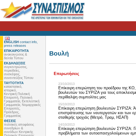
ENGLISH
contact info,
press releases
ΕΠΙΚΑΙΡΟΤΗΤΑ
Βουλή
ανακοινώσεις &
δελτία Τύπου
ΕΚΔΗΛΩΣΕΙΣ
συγκεντρώσεις,
περιοδείες,
Επερωτήσεις
συσκέψεις,
συνεντεύξεις Τύπου
ΤΑΥΤΟΤΗΤΑ
23/10/2013
καταστατικό,
Επίκαιρη επερώτηση του προέδρου της ΚΟ,
ιστορικό,
βουλευτών του ΣΥΡΙΖΑ για τους αποκλεισμ
Κεντρική Πολιτική
περίθαλψη συμπολίτες μας
Επιτροπή, Πολιτική
Γραμματεία, Εκτελεστική
15/10/2013
Γραμματεία, Νομαρχιακές
Επίκαιρη επερώτηση βουλευτών ΣΥΡΙΖΑ: Άρ
Επιτροπές,
Πρόεδρος,
επιστράτευσης των ναυτεργατών και των ε
Γραμματέας
σταθερής τροχιάς (Μετρό, Τραμ, ΗΣΑΠ)
ΘΕΣΕΙΣ
πολιτικές αποφάσεις
14/10/2013
συνεδρίων &
Επίκαιρη επερώτηση βουλευτών ΣΥΡΙΖΑ: Γι
συνόδων Κεντρικής
προβλήματα των αυτοαπασχολούμενων εμ
Πολιτικής Επιτροπής,