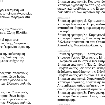
ΑΕΕ
Επίκαιρη ερώτηση Στ. Κοντονή, β
Υπουργό Αγροτικής Ανάπτυξης και
επιτακτικά προβλήματα της Ένωση
ρομελετημένη και
Ζακύνθου και των αγροτών της Ζ
Πιστοποίησης Αναπηρίας
ινωνικών παροχών στα
25/11/2013
Επίκαιρη ερώτηση Μ. Κριτσωτάκη,
Υπουργό Τουρισμού: Χωρίς πολιτι
ανταποδοτικότητα η συμμετοχή της
ρος τον Υπουργό
τουρισμό
οιας: Όλη η Ελλάδα,
Επίκαιρη ερώτηση Χρ. Καραγιαννί
Υπουργό Εργασίας, Κοινωνικής Ασ
ΚΜ προς τους
Ελλείψεις προσωπικού στα Υποκ
αιοσύνης, Διαφάνειας
Ανατολικής Μακεδονίας-Θράκης
ης Γερμανίας προς την
19/11/2013
α την κυβερνητική
Επίκαιρη ερώτηση Β. Κατριβάνου,
 της διάλυσης της
Υπουργό Υγείας: Έλεγχοι στο Μητρ
άμεσος στόχος της
Ελληνικού και το Ιατρείο των Για
Επίκαιρη ερώτηση Γ. Πάντζα, βου
Περιβάλλοντος: Ιδιαίτερη καθυστέ
βεβαίωσης παράβασης» της Ειδικ
ρος τους Υπουργούς
Περιβάλλοντος για το έργο Ο.Ε.Δ.
τητας: Ξένα hedge
Επίκαιρη ερώτηση Δ. Χαραλαμπίδ
ση να αγοράσουν τα
Υπουργό Εργασίας, Κοινωνικής Ασ
ες των Ελλήνων πολιτών
Απαράδεκτες καθυστερήσεις στην 
συνταξιοδότησης ασφαλισμένων μ
ρος τους Υπουργούς
Επίκαιρη ερώτηση Στ. Παναγούλη,
τητας: Ξένα hedge
Υπουργό Οικονομικών: Ποιος συνέτ
ση να αγοράσουν τα
καταστροφής;
ες των Ελλήνων πολιτών