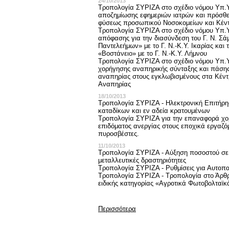
24/10/2013
Τροπολογία ΣΥΡΙΖΑ στο σχέδιο νόμου Υπ.Υ
αποζημίωσης εφημεριών ιατρών και πρόσθ
φύσεως προσωπικού Νοσοκομείων και Κέντ
Τροπολογία ΣΥΡΙΖΑ στο σχέδιο νόμου Υπ.Υ
απόφασης για την διασύνδεση του Γ. Ν. Σά
Παντελεήμων» με το Γ. Ν.-Κ.Υ. Ικαρίας και 
«Βοστάνειο» με το Γ. Ν.-Κ.Υ. Λήμνου
Τροπολογία ΣΥΡΙΖΑ στο σχέδιο νόμου Υπ.Υ
χορήγησης αναπηρικής σύνταξης και πάση
αναπηρίας στους εγκλωβισμένους στα Κέντ
Αναπηρίας
18/10/2013
Τροπολογία ΣΥΡΙΖΑ - Ηλεκτρονική Επιτήρ
καταδίκων και εν αδεία κρατουμένων
Τροπολογία ΣΥΡΙΖΑ για την επαναφορά χο
επιδόματος ανεργίας στους εποχικά εργαζό
πυροσβέστες.
11/10/2013
Τροπολογία ΣΥΡΙΖΑ - Αύξηση ποσοστού σε
μεταλλευτικές δραστηριότητες
Τροπολογία ΣΥΡΙΖΑ - Ρυθμίσεις για Αυτο
Τροπολογία ΣΥΡΙΖΑ - Τροπολογία στο Άρθρ
ειδικής κατηγορίας «Αγροτικά Φωτοβολταϊκ
Περισσότερα