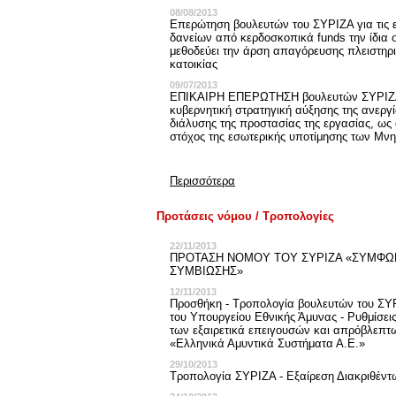
08/08/2013
Επερώτηση βουλευτών του ΣΥΡΙΖΑ για τις 
δανείων από κερδοσκοπικά funds την ίδια 
μεθοδεύει την άρση απαγόρευσης πλειστη
κατοικίας
09/07/2013
ΕΠΙΚΑΙΡΗ ΕΠΕΡΩΤΗΣΗ βουλευτών ΣΥΡΙΖΑ
κυβερνητική στρατηγική αύξησης της ανεργί
διάλυσης της προστασίας της εργασίας, ως
στόχος της εσωτερικής υποτίμησης των Μν
Περισσότερα
Προτάσεις νόμου / Τροπολογίες
22/11/2013
ΠΡΟΤΑΣΗ ΝΟΜΟΥ ΤΟΥ ΣΥΡΙΖΑ «ΣΥΜΦ
ΣΥΜΒΙΩΣΗΣ»
12/11/2013
Προσθήκη - Τροπολογία βουλευτών του ΣΥ
του Υπουργείου Εθνικής Άμυνας - Ρυθμίσεις
των εξαιρετικά επειγουσών και απρόβλεπτ
«Ελληνικά Αμυντικά Συστήματα Α.Ε.»
29/10/2013
Τροπολογία ΣΥΡΙΖΑ - Εξαίρεση Διακριθέντ