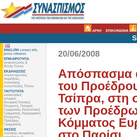
ΑΡΧΗ
ΕΠΙΚΟΙΝΩΝΙΑ
S
ENGLISH
contact info,
20/06/2008
press releases
ΕΠΙΚΑΙΡΟΤΗΤΑ
ανακοινώσεις &
δελτία Τύπου
Aπόσπασμα 
ΕΚΔΗΛΩΣΕΙΣ
συγκεντρώσεις,
περιοδείες,
του Προέδρου
συσκέψεις,
συνεντεύξεις Τύπου
ΤΑΥΤΟΤΗΤΑ
Τσίπρα, στη 
καταστατικό,
ιστορικό,
Κεντρική Πολιτική
των Προέδρω
Επιτροπή, Πολιτική
Γραμματεία, Εκτελεστική
Γραμματεία, Νομαρχιακές
Επιτροπές,
Κόμματος Ευ
Πρόεδρος,
Γραμματέας
ΘΕΣΕΙΣ
στο Παρίσι.
πολιτικές αποφάσεις
συνεδρίων &