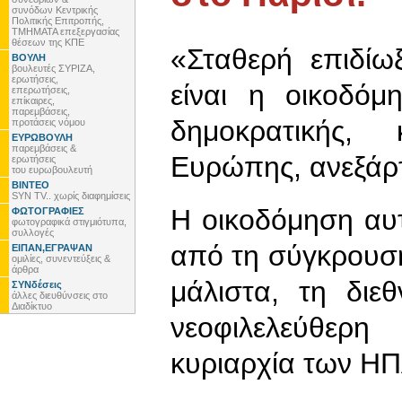
συνόδων Κεντρικής
Πολιτικής Επιτροπής,
ΤΜΗΜΑΤΑ επεξεργασίας
θέσεων της ΚΠΕ
«Σταθερή επιδίω
ΒΟΥΛΗ
βουλευτές ΣΥΡΙΖΑ,
ερωτήσεις,
είναι η οικοδόμ
επερωτήσεις,
επίκαιρες,
παρεμβάσεις,
δημοκρατικής, 
προτάσεις νόμου
ΕΥΡΩΒΟΥΛΗ
παρεμβάσεις &
Ευρώπης, ανεξάρτ
ερωτήσεις
του ευρωβουλευτή
ΒΙΝΤΕΟ
SYN TV.. χωρίς διαφημίσεις
Η οικοδόμηση αυ
ΦΩΤΟΓΡΑΦΙΕΣ
φωτογραφικά στιγμιότυπα,
συλλογές
από τη σύγκρουση
ΕΙΠΑΝ,ΕΓΡΑΨΑΝ
ομιλίες, συνεντεύξεις &
άρθρα
μάλιστα, τη διε
ΣΥΝδέσεις
άλλες διευθύνσεις στο
Διαδίκτυο
νεοφιλελεύθερ
κυριαρχία των ΗΠ