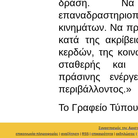
δράση. Να
επαναδραστηρ
κινημάτων. Να π
κατά της ακρίβε
κερδών, της κοιν
σταθερής και 
πράσινης ενέργ
περιβάλλοντος.»
To Γραφείο Τύπο
Συνασπισμός της Αριστ
επικοινωνία-πληροφορίες
|
αναζήτηση
|
RSS
|
επικαιρότητα
|
εκδηλώσεις
|