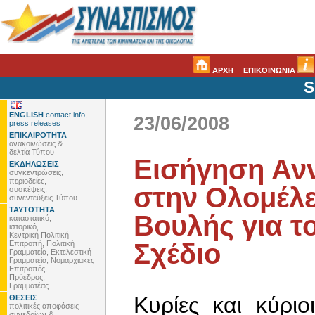
ΑΡΧΗ
ΕΠΙΚΟΙΝΩΝΙΑ
S
ENGLISH
contact info,
23/06/2008
press releases
ΕΠΙΚΑΙΡΟΤΗΤΑ
ανακοινώσεις &
δελτία Τύπου
Εισήγηση Ανν
ΕΚΔΗΛΩΣΕΙΣ
συγκεντρώσεις,
περιοδείες,
στην Ολομέλε
συσκέψεις,
συνεντεύξεις Τύπου
ΤΑΥΤΟΤΗΤΑ
Βουλής για τ
καταστατικό,
ιστορικό,
Κεντρική Πολιτική
Σχέδιο
Επιτροπή, Πολιτική
Γραμματεία, Εκτελεστική
Γραμματεία, Νομαρχιακές
Επιτροπές,
Πρόεδρος,
Γραμματέας
Κυρίες και κύριο
ΘΕΣΕΙΣ
πολιτικές αποφάσεις
συνεδρίων &