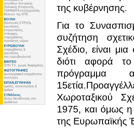
συνόδων Κεντρικής
της κυβέρνησης.
Πολιτικής Επιτροπής,
ΤΜΗΜΑΤΑ επεξεργασίας
θέσεων της ΚΠΕ
ΒΟΥΛΗ
Για το Συνασπισ
βουλευτές ΣΥΡΙΖΑ,
ερωτήσεις,
επερωτήσεις,
επίκαιρες,
συζήτηση σχετι
παρεμβάσεις,
προτάσεις νόμου
ΕΥΡΩΒΟΥΛΗ
Σχέδιο, είναι μια
παρεμβάσεις &
ερωτήσεις
του ευρωβουλευτή
διότι αφορά τ
ΒΙΝΤΕΟ
SYN TV.. χωρίς διαφημίσεις
πρόγραμμα
ΦΩΤΟΓΡΑΦΙΕΣ
φωτογραφικά στιγμιότυπα,
συλλογές
15ετία.Προαγ
ΕΙΠΑΝ,ΕΓΡΑΨΑΝ
ομιλίες, συνεντεύξεις &
άρθρα
Χωροταξικού Σχ
ΣΥΝδέσεις
άλλες διευθύνσεις στο
Διαδίκτυο
1975, και όμως η
της Ευρωπαϊκής 