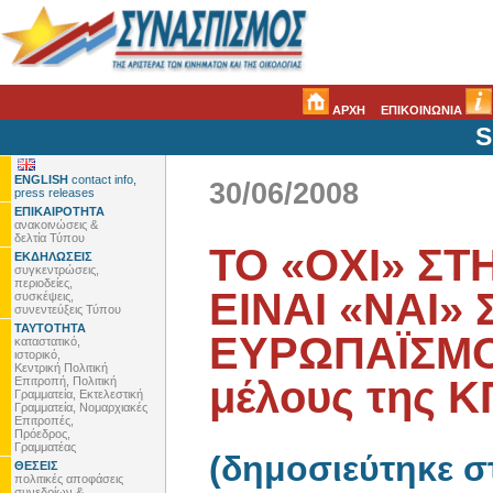
ΑΡΧΗ
ΕΠΙΚΟΙΝΩΝΙΑ
S
ENGLISH
contact info,
30/06/2008
press releases
ΕΠΙΚΑΙΡΟΤΗΤΑ
ανακοινώσεις &
δελτία Τύπου
ΤΟ «ΟΧΙ» Σ
ΕΚΔΗΛΩΣΕΙΣ
συγκεντρώσεις,
περιοδείες,
ΕΙΝΑΙ «ΝΑΙ»
συσκέψεις,
συνεντεύξεις Τύπου
ΤΑΥΤΟΤΗΤΑ
ΕΥΡΩΠΑΪΣΜΟ 
καταστατικό,
ιστορικό,
Κεντρική Πολιτική
μέλους της Κ
Επιτροπή, Πολιτική
Γραμματεία, Εκτελεστική
Γραμματεία, Νομαρχιακές
Επιτροπές,
Πρόεδρος,
Γραμματέας
(δημοσιεύτηκε 
ΘΕΣΕΙΣ
πολιτικές αποφάσεις
συνεδρίων &