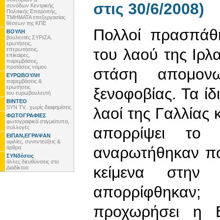
στις 30/6/2008)
συνόδων Κεντρικής
Πολιτικής Επιτροπής,
ΤΜΗΜΑΤΑ επεξεργασίας
θέσεων της ΚΠΕ
Πολλοί πρασπάθ
ΒΟΥΛΗ
βουλευτές ΣΥΡΙΖΑ,
ερωτήσεις,
του λαού της Ιρ
επερωτήσεις,
επίκαιρες,
παρεμβάσεις,
προτάσεις νόμου
στάση απομονω
ΕΥΡΩΒΟΥΛΗ
παρεμβάσεις &
ερωτήσεις
ξενοφοβίας. Τα ίδ
του ευρωβουλευτή
ΒΙΝΤΕΟ
SYN TV.. χωρίς διαφημίσεις
λαοί της Γαλλίας 
ΦΩΤΟΓΡΑΦΙΕΣ
φωτογραφικά στιγμιότυπα,
συλλογές
απορρίψει το 
ΕΙΠΑΝ,ΕΓΡΑΨΑΝ
ομιλίες, συνεντεύξεις &
αναρωτήθηκαν πο
άρθρα
ΣΥΝδέσεις
άλλες διευθύνσεις στο
κείμενα στην
Διαδίκτυο
απορρίφθηκαν;
προχωρήσει η Ε