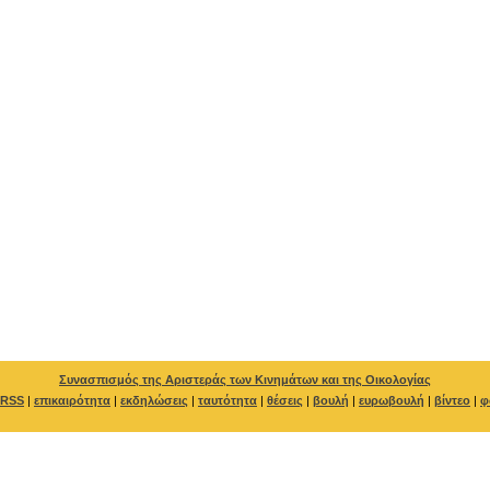
Συνασπισμός της Αριστεράς των Κινημάτων και της Οικολογίας
RSS
|
επικαιρότητα
|
εκδηλώσεις
|
ταυτότητα
|
θέσεις
|
βουλή
|
ευρωβουλή
|
βίντεο
|
φ