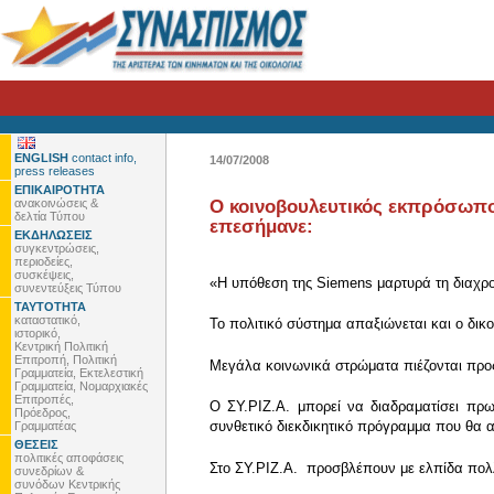
ENGLISH
contact info,
14/07/2008
press releases
ΕΠΙΚΑΙΡΟΤΗΤΑ
ανακοινώσεις &
Ο κοινοβουλευτικός εκπρόσωπος
δελτία Τύπου
επεσήμανε:
ΕΚΔΗΛΩΣΕΙΣ
συγκεντρώσεις,
περιοδείες,
συσκέψεις,
«Η υπόθεση της Siemens μαρτυρά τη διαχρον
συνεντεύξεις Τύπου
ΤΑΥΤΟΤΗΤΑ
καταστατικό,
Το πολιτικό σύστημα απαξιώνεται και ο δικο
ιστορικό,
Κεντρική Πολιτική
Επιτροπή, Πολιτική
Μεγάλα κοινωνικά στρώματα πιέζονται προς 
Γραμματεία, Εκτελεστική
Γραμματεία, Νομαρχιακές
Επιτροπές,
Ο ΣΥ.ΡΙΖ.Α. μπορεί να διαδραματίσει πρω
Πρόεδρος,
συνθετικό διεκδικητικό πρόγραμμα που θα αν
Γραμματέας
ΘΕΣΕΙΣ
πολιτικές αποφάσεις
Στο ΣΥ.ΡΙΖ.Α. προσβλέπουν με ελπίδα πολλ
συνεδρίων &
συνόδων Κεντρικής