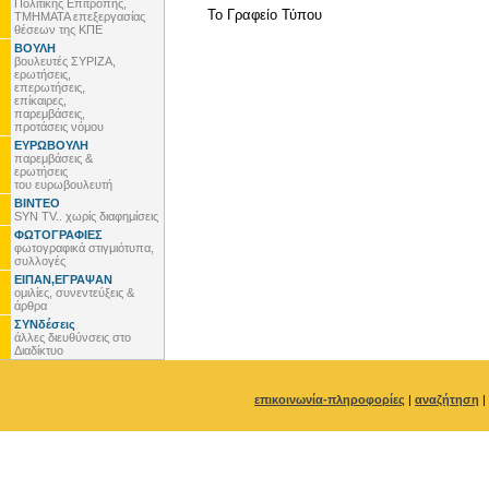
Πολιτικής Επιτροπής,
To Γραφείο Τύπου
ΤΜΗΜΑΤΑ επεξεργασίας
θέσεων της ΚΠΕ
ΒΟΥΛΗ
βουλευτές ΣΥΡΙΖΑ,
ερωτήσεις,
επερωτήσεις,
επίκαιρες,
παρεμβάσεις,
προτάσεις νόμου
ΕΥΡΩΒΟΥΛΗ
παρεμβάσεις &
ερωτήσεις
του ευρωβουλευτή
ΒΙΝΤΕΟ
SYN TV.. χωρίς διαφημίσεις
ΦΩΤΟΓΡΑΦΙΕΣ
φωτογραφικά στιγμιότυπα,
συλλογές
ΕΙΠΑΝ,ΕΓΡΑΨΑΝ
ομιλίες, συνεντεύξεις &
άρθρα
ΣΥΝδέσεις
άλλες διευθύνσεις στο
Διαδίκτυο
επικοινωνία-πληροφορίες
|
αναζήτηση
|