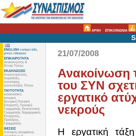
ΑΡΧΗ
ΕΠΙΚΟΙΝΩΝΙΑ
S
ENGLISH
contact info,
21/07/2008
press releases
ΕΠΙΚΑΙΡΟΤΗΤΑ
ανακοινώσεις &
δελτία Τύπου
Ανακοίνωση 
ΕΚΔΗΛΩΣΕΙΣ
συγκεντρώσεις,
περιοδείες,
του ΣΥΝ σχετ
συσκέψεις,
συνεντεύξεις Τύπου
ΤΑΥΤΟΤΗΤΑ
εργατικό ατύ
καταστατικό,
ιστορικό,
Κεντρική Πολιτική
νεκρούς
Επιτροπή, Πολιτική
Γραμματεία, Εκτελεστική
Γραμματεία, Νομαρχιακές
Επιτροπές,
Πρόεδρος,
Γραμματέας
Η εργατική τάξ
ΘΕΣΕΙΣ
πολιτικές αποφάσεις
συνεδρίων &