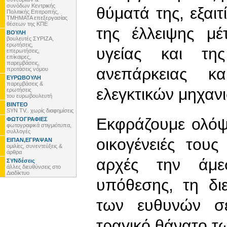
συνόδων Κεντρικής
θύματά της, εξαιτ
Πολιτικής Επιτροπής,
ΤΜΗΜΑΤΑ επεξεργασίας
θέσεων της ΚΠΕ
της έλλειψης μ
ΒΟΥΛΗ
βουλευτές ΣΥΡΙΖΑ,
ερωτήσεις,
υγείας και τη
επερωτήσεις,
επίκαιρες,
παρεμβάσεις,
ανεπάρκειας κ
προτάσεις νόμου
ΕΥΡΩΒΟΥΛΗ
παρεμβάσεις &
ελεγκτικών μηχαν
ερωτήσεις
του ευρωβουλευτή
ΒΙΝΤΕΟ
SYN TV.. χωρίς διαφημίσεις
Εκφράζουμε ολόψ
ΦΩΤΟΓΡΑΦΙΕΣ
φωτογραφικά στιγμιότυπα,
συλλογές
οικογένειές του
ΕΙΠΑΝ,ΕΓΡΑΨΑΝ
ομιλίες, συνεντεύξεις &
άρθρα
αρχές την άμε
ΣΥΝδέσεις
άλλες διευθύνσεις στο
Διαδίκτυο
υπόθεσης, τη δι
των ευθυνών σε
τραγικό θάνατο τ