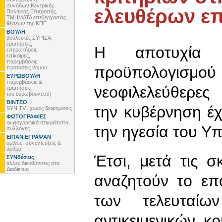
συνόδων Κεντρικής
ελευθέρων ε
Πολιτικής Επιτροπής,
ΤΜΗΜΑΤΑ επεξεργασίας
θέσεων της ΚΠΕ
ΒΟΥΛΗ
βουλευτές ΣΥΡΙΖΑ,
ερωτήσεις,
Η αποτυχία 
επερωτήσεις,
επίκαιρες,
παρεμβάσεις,
προϋπολογισμ
προτάσεις νόμου
ΕΥΡΩΒΟΥΛΗ
παρεμβάσεις &
νεοφιλελεύθερες
ερωτήσεις
του ευρωβουλευτή
ΒΙΝΤΕΟ
την κυβέρνηση έχ
SYN TV.. χωρίς διαφημίσεις
ΦΩΤΟΓΡΑΦΙΕΣ
φωτογραφικά στιγμιότυπα,
την ηγεσία του Υ
συλλογές
ΕΙΠΑΝ,ΕΓΡΑΨΑΝ
ομιλίες, συνεντεύξεις &
άρθρα
Έτσι, μετά τις 
ΣΥΝδέσεις
άλλες διευθύνσεις στο
Διαδίκτυο
αναζητούν το επ
των τελευταίω
αντικειμενικών 