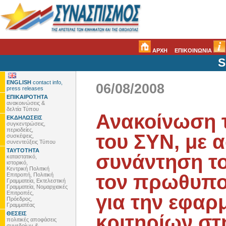
ΑΡΧΗ
ΕΠΙΚΟΙΝΩΝΙΑ
S
ENGLISH
contact info,
06/08/2008
press releases
ΕΠΙΚΑΙΡΟΤΗΤΑ
ανακοινώσεις &
δελτία Τύπου
Ανακοίνωση 
ΕΚΔΗΛΩΣΕΙΣ
συγκεντρώσεις,
περιοδείες,
του ΣΥΝ, με 
συσκέψεις,
συνεντεύξεις Τύπου
ΤΑΥΤΟΤΗΤΑ
συνάντηση το
καταστατικό,
ιστορικό,
Κεντρική Πολιτική
τον πρωθυπου
Επιτροπή, Πολιτική
Γραμματεία, Εκτελεστική
Γραμματεία, Νομαρχιακές
Επιτροπές,
για την εφαρ
Πρόεδρος,
Γραμματέας
ΘΕΣΕΙΣ
κριτηρίων σ
πολιτικές αποφάσεις
συνεδρίων &