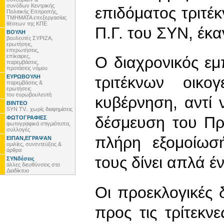
συνόδων Κεντρικής
επιδόματος τριτέκ
Πολιτικής Επιτροπής,
ΤΜΗΜΑΤΑ επεξεργασίας
θέσεων της ΚΠΕ
Π.Γ. του ΣΥΝ, έκ
ΒΟΥΛΗ
βουλευτές ΣΥΡΙΖΑ,
ερωτήσεις,
επερωτήσεις,
επίκαιρες,
Ο διαχρονικός ε
παρεμβάσεις,
προτάσεις νόμου
ΕΥΡΩΒΟΥΛΗ
τριτέκνων οικο
παρεμβάσεις &
ερωτήσεις
του ευρωβουλευτή
κυβέρνηση, αντί 
ΒΙΝΤΕΟ
SYN TV.. χωρίς διαφημίσεις
δέσμευση του Π
ΦΩΤΟΓΡΑΦΙΕΣ
φωτογραφικά στιγμιότυπα,
συλλογές
πλήρη εξομοίωσ
ΕΙΠΑΝ,ΕΓΡΑΨΑΝ
ομιλίες, συνεντεύξεις &
άρθρα
τους δίνει απλά έ
ΣΥΝδέσεις
άλλες διευθύνσεις στο
Διαδίκτυο
Οι προεκλογικές
προς τις τρίτεκνε