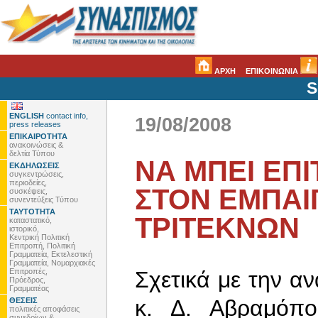
ΑΡΧΗ
ΕΠΙΚΟΙΝΩΝΙΑ
S
ENGLISH
contact info,
19/08/2008
press releases
ΕΠΙΚΑΙΡΟΤΗΤΑ
ανακοινώσεις &
δελτία Τύπου
ΝΑ ΜΠΕΙ ΕΠ
ΕΚΔΗΛΩΣΕΙΣ
συγκεντρώσεις,
περιοδείες,
ΣΤΟΝ ΕΜΠΑΙΓ
συσκέψεις,
συνεντεύξεις Τύπου
ΤΑΥΤΟΤΗΤΑ
ΤΡΙΤΕΚΝΩΝ
καταστατικό,
ιστορικό,
Κεντρική Πολιτική
Επιτροπή, Πολιτική
Γραμματεία, Εκτελεστική
Γραμματεία, Νομαρχιακές
Επιτροπές,
Σχετικά με την α
Πρόεδρος,
Γραμματέας
κ. Δ. Αβραμόπο
ΘΕΣΕΙΣ
πολιτικές αποφάσεις
συνεδρίων &