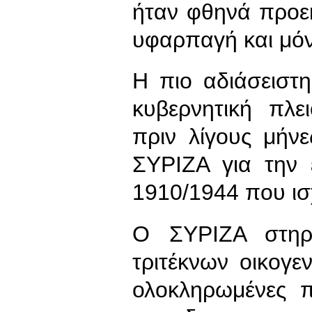
ήταν φθηνά προε
υφαρπαγή και μό
Η πιο αδιάσειστη 
κυβερνητική πλ
πριν λίγους μήν
ΣΥΡΙΖΑ για την 
1910/1944 που ισχ
Ο ΣΥΡΙΖΑ στηρί
τριτέκνων οικογε
ολοκληρωμένες π