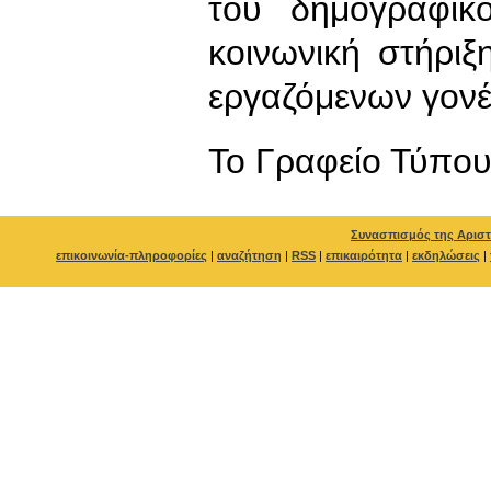
του δημογραφικ
κοινωνική στήρι
εργαζόμενων γον
To Γραφείο Τύπο
Συνασπισμός της Αριστ
επικοινωνία-πληροφορίες
|
αναζήτηση
|
RSS
|
επικαιρότητα
|
εκδηλώσεις
|