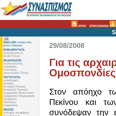
ΑΡΧΗ
ΕΠΙΚΟΙΝΩΝΙΑ
S
ENGLISH
contact info,
29/08/2008
press releases
ΕΠΙΚΑΙΡΟΤΗΤΑ
ανακοινώσεις &
δελτία Τύπου
Για τις αρχαι
ΕΚΔΗΛΩΣΕΙΣ
συγκεντρώσεις,
περιοδείες,
Ομοσπονδίες
συσκέψεις,
συνεντεύξεις Τύπου
ΤΑΥΤΟΤΗΤΑ
καταστατικό,
ιστορικό,
Κεντρική Πολιτική
Στον απόηχο τ
Επιτροπή, Πολιτική
Γραμματεία, Εκτελεστική
Γραμματεία, Νομαρχιακές
Επιτροπές,
Πεκίνου και τω
Πρόεδρος,
Γραμματέας
συνόδεψαν την ε
ΘΕΣΕΙΣ
πολιτικές αποφάσεις
συνεδρίων &