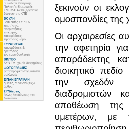
συνόδων Κεντρικής
ξεκινούν οι εκλογ
Πολιτικής Επιτροπής,
ΤΜΗΜΑΤΑ επεξεργασίας
θέσεων της ΚΠΕ
ομοσπονδίες της 
ΒΟΥΛΗ
βουλευτές ΣΥΡΙΖΑ,
ερωτήσεις,
επερωτήσεις,
επίκαιρες,
Οι αρχαιρεσίες α
παρεμβάσεις,
προτάσεις νόμου
ΕΥΡΩΒΟΥΛΗ
την αφετηρία γι
παρεμβάσεις &
ερωτήσεις
του ευρωβουλευτή
απαράδεκτης κα
ΒΙΝΤΕΟ
SYN TV.. χωρίς διαφημίσεις
διοικητικό πεδίο
ΦΩΤΟΓΡΑΦΙΕΣ
φωτογραφικά στιγμιότυπα,
συλλογές
την σχεδόν 
ΕΙΠΑΝ,ΕΓΡΑΨΑΝ
ομιλίες, συνεντεύξεις &
άρθρα
διαδρομιστών κ
ΣΥΝδέσεις
άλλες διευθύνσεις στο
Διαδίκτυο
αποθέωση της 
υμετέρων, με 
περιθωριοποίηση