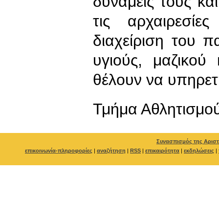
δυνάμεις τους κα
τις αρχαιρεσί
διαχείριση του π
υγιούς, μαζικού
θέλουν να υπηρε
Τμήμα Αθλητισμο
Συνασπισμός της Αριστ
επικοινωνία-πληροφορίες
|
αναζήτηση
|
RSS
|
επικαιρότητα
|
εκδηλώσεις
|