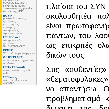
συνόδων Κεντρικής
πλαίσια του ΣΥΝ,
Πολιτικής Επιτροπής,
ΤΜΗΜΑΤΑ επεξεργασίας
θέσεων της ΚΠΕ
ακολουθητέα πολ
ΒΟΥΛΗ
βουλευτές ΣΥΡΙΖΑ,
ερωτήσεις,
είναι πρωτοφανή
επερωτήσεις,
επίκαιρες,
παρεμβάσεις,
πάντων, του λαο
προτάσεις νόμου
ΕΥΡΩΒΟΥΛΗ
παρεμβάσεις &
ως επικριτές ό
ερωτήσεις
του ευρωβουλευτή
ΒΙΝΤΕΟ
δικών τους.
SYN TV.. χωρίς διαφημίσεις
ΦΩΤΟΓΡΑΦΙΕΣ
φωτογραφικά στιγμιότυπα,
συλλογές
Στις «αυθεντίες
ΕΙΠΑΝ,ΕΓΡΑΨΑΝ
ομιλίες, συνεντεύξεις &
άρθρα
«θεματοφύλακες»
ΣΥΝδέσεις
άλλες διευθύνσεις στο
Διαδίκτυο
να απαντήσω. Θα
προβληματισμό κ
δύναμη της δημ