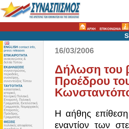
ΑΡΧΗ
ΕΠΙΚΟΙΝΩΝΙΑ
S
ENGLISH
contact info,
16/03/2006
press releases
ΕΠΙΚΑΙΡΟΤΗΤΑ
ανακοινώσεις &
δελτία Τύπου
Δήλωση του β
ΕΚΔΗΛΩΣΕΙΣ
συγκεντρώσεις,
περιοδείες,
Προέδρου το
συσκέψεις,
συνεντεύξεις Τύπου
ΤΑΥΤΟΤΗΤΑ
Κωνσταντόπ
καταστατικό,
ιστορικό,
Κεντρική Πολιτική
Επιτροπή, Πολιτική
Γραμματεία, Εκτελεστική
Γραμματεία, Νομαρχιακές
Επιτροπές,
Η αήθης επίθεση
Πρόεδρος,
Γραμματέας
εναντίον των στ
ΘΕΣΕΙΣ
πολιτικές αποφάσεις
συνεδρίων &