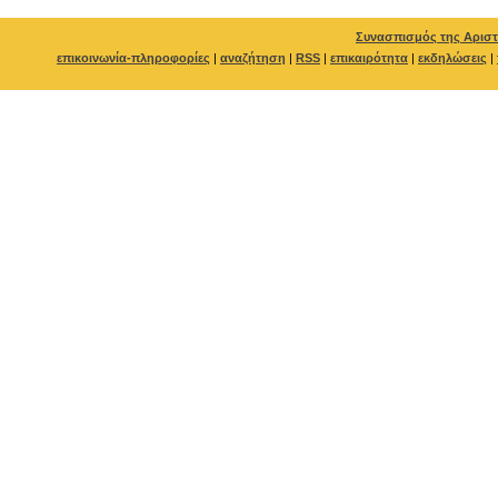
Συνασπισμός της Αριστ
επικοινωνία-πληροφορίες
|
αναζήτηση
|
RSS
|
επικαιρότητα
|
εκδηλώσεις
|