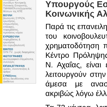
Υπουργούς Εσ
συνόδων Κεντρικής
Πολιτικής Επιτροπής,
ΤΜΗΜΑΤΑ επεξεργασίας
Κοινωνικής Α
θέσεων της ΚΠΕ
ΒΟΥΛΗ
βουλευτές ΣΥΡΙΖΑ,
ερωτήσεις,
Παρά τις επανειλη
επερωτήσεις,
επίκαιρες,
παρεμβάσεις,
προτάσεις νόμου
του κοινοβουλευ
ΕΥΡΩΒΟΥΛΗ
παρεμβάσεις &
ερωτήσεις
χρηματοδότηση 
του ευρωβουλευτή
ΒΙΝΤΕΟ
SYN TV.. χωρίς διαφημίσεις
Κέντρο Πρόληψη
ΦΩΤΟΓΡΑΦΙΕΣ
φωτογραφικά στιγμιότυπα,
συλλογές
Ν. Αχαΐας, είνα
ΕΙΠΑΝ,ΕΓΡΑΨΑΝ
ομιλίες, συνεντεύξεις &
λειτουργούν στην
άρθρα
ΣΥΝδέσεις
άλλες διευθύνσεις στο
άμεσα με αναστ
Διαδίκτυο
ακριβώς λόγω έλλ