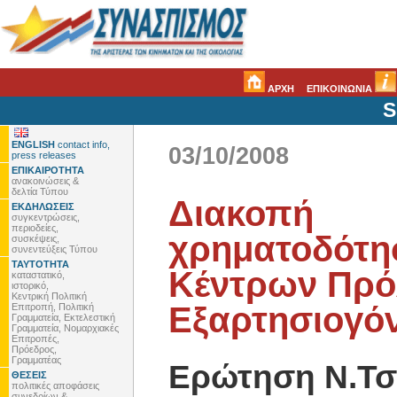
ΑΡΧΗ
ΕΠΙΚΟΙΝΩΝΙΑ
S
ENGLISH
contact info,
03/10/2008
press releases
ΕΠΙΚΑΙΡΟΤΗΤΑ
ανακοινώσεις &
δελτία Τύπου
Διακοπή
ΕΚΔΗΛΩΣΕΙΣ
συγκεντρώσεις,
περιοδείες,
χρηματοδότη
συσκέψεις,
συνεντεύξεις Τύπου
ΤΑΥΤΟΤΗΤΑ
Κέντρων Πρ
καταστατικό,
ιστορικό,
Κεντρική Πολιτική
Εξαρτησιογό
Επιτροπή, Πολιτική
Γραμματεία, Εκτελεστική
Γραμματεία, Νομαρχιακές
Επιτροπές,
Πρόεδρος,
Γραμματέας
Ερώτηση Ν.Τσ
ΘΕΣΕΙΣ
πολιτικές αποφάσεις
συνεδρίων &