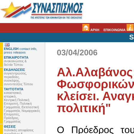
ΑΡΧΗ
ΕΠΙΚΟΙΝΩΝΙΑ
S
ENGLISH
contact info,
03/04/2006
press releases
ΕΠΙΚΑΙΡΟΤΗΤΑ
ανακοινώσεις &
δελτία Τύπου
Αλ.Αλαβάνος
ΕΚΔΗΛΩΣΕΙΣ
συγκεντρώσεις,
περιοδείες,
Φωσφορικών 
συσκέψεις,
συνεντεύξεις Τύπου
ΤΑΥΤΟΤΗΤΑ
κλείσει. Ανα
καταστατικό,
ιστορικό,
Κεντρική Πολιτική
πολιτική"
Επιτροπή, Πολιτική
Γραμματεία, Εκτελεστική
Γραμματεία, Νομαρχιακές
Επιτροπές,
Πρόεδρος,
Γραμματέας
Ο Πρόεδρος του
ΘΕΣΕΙΣ
πολιτικές αποφάσεις
συνεδρίων &