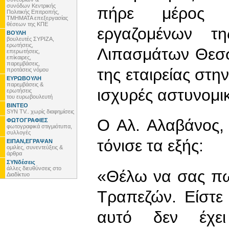
συνόδων Κεντρικής
πήρε μέρος 
Πολιτικής Επιτροπής,
ΤΜΗΜΑΤΑ επεξεργασίας
θέσεων της ΚΠΕ
εργαζομένων τ
ΒΟΥΛΗ
βουλευτές ΣΥΡΙΖΑ,
ερωτήσεις,
Λιπασμάτων Θεσσ
επερωτήσεις,
επίκαιρες,
παρεμβάσεις,
της εταιρείας στη
προτάσεις νόμου
ΕΥΡΩΒΟΥΛΗ
παρεμβάσεις &
ισχυρές αστυνομικ
ερωτήσεις
του ευρωβουλευτή
ΒΙΝΤΕΟ
SYN TV.. χωρίς διαφημίσεις
Ο Αλ. Αλαβάνος,
ΦΩΤΟΓΡΑΦΙΕΣ
φωτογραφικά στιγμιότυπα,
συλλογές
τόνισε τα εξής:
ΕΙΠΑΝ,ΕΓΡΑΨΑΝ
ομιλίες, συνεντεύξεις &
άρθρα
ΣΥΝδέσεις
άλλες διευθύνσεις στο
«Θέλω να σας πω,
Διαδίκτυο
Τραπεζών. Είστε
αυτό δεν έχε