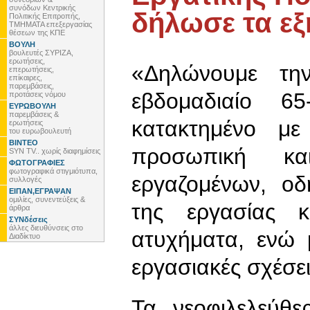
συνόδων Κεντρικής
δήλωσε τα εξ
Πολιτικής Επιτροπής,
ΤΜΗΜΑΤΑ επεξεργασίας
θέσεων της ΚΠΕ
ΒΟΥΛΗ
βουλευτές ΣΥΡΙΖΑ,
ερωτήσεις,
«Δηλώνουμε τη
επερωτήσεις,
επίκαιρες,
παρεμβάσεις,
εβδομαδιαίο 65
προτάσεις νόμου
ΕΥΡΩΒΟΥΛΗ
παρεμβάσεις &
κατακτημένο με
ερωτήσεις
του ευρωβουλευτή
ΒΙΝΤΕΟ
προσωπική κα
SYN TV.. χωρίς διαφημίσεις
ΦΩΤΟΓΡΑΦΙΕΣ
φωτογραφικά στιγμιότυπα,
εργαζομένων, οδ
συλλογές
ΕΙΠΑΝ,ΕΓΡΑΨΑΝ
ομιλίες, συνεντεύξεις &
της εργασίας 
άρθρα
ΣΥΝδέσεις
άλλες διευθύνσεις στο
ατυχήματα, ενώ 
Διαδίκτυο
εργασιακές σχέσει
Τα νεοφιλελεύθ