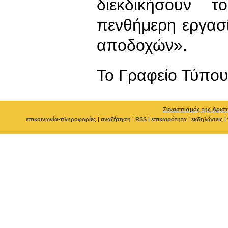
διεκδικήσουν
πενθήμερη εργασ
αποδοχών».
To Γραφείο Τύπο
Συνασπισμός της Αριστ
επικοινωνία-πληροφορίες
|
αναζήτηση
|
RSS
|
επικαιρότητα
|
εκδηλώσεις
|