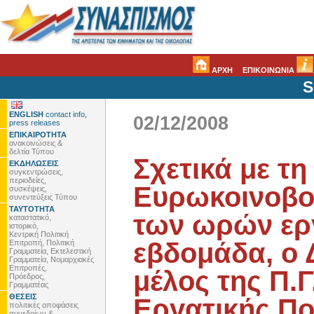
ΑΡΧΗ
ΕΠΙΚΟΙΝΩΝΙΑ
S
ENGLISH
contact info,
02/12/2008
press releases
ΕΠΙΚΑΙΡΟΤΗΤΑ
ανακοινώσεις &
δελτία Τύπου
Σχετικά με τ
ΕΚΔΗΛΩΣΕΙΣ
συγκεντρώσεις,
περιοδείες,
Ευρωκοινοβού
συσκέψεις,
συνεντεύξεις Τύπου
ΤΑΥΤΟΤΗΤΑ
των ωρών εργ
καταστατικό,
ιστορικό,
Κεντρική Πολιτική
εβδομάδα, ο 
Επιτροπή, Πολιτική
Γραμματεία, Εκτελεστική
Γραμματεία, Νομαρχιακές
Επιτροπές,
μέλος της Π.Γ
Πρόεδρος,
Γραμματέας
ΘΕΣΕΙΣ
Εργατικής Πο
πολιτικές αποφάσεις
συνεδρίων &