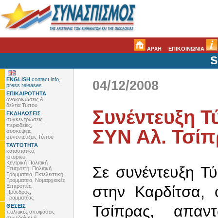
ΑΡΧΗ
ΕΠΙΚΟΙΝΩΝΙΑ
S
ENGLISH
contact info,
04/12/2008
press releases
ΕΠΙΚΑΙΡΟΤΗΤΑ
ανακοινώσεις &
δελτία Τύπου
Συνέντευξη Τ
ΕΚΔΗΛΩΣΕΙΣ
συγκεντρώσεις,
περιοδείες,
ΣΥΝ Αλ. Τσίπ
συσκέψεις,
συνεντεύξεις Τύπου
ΤΑΥΤΟΤΗΤΑ
καταστατικό,
ιστορικό,
Κεντρική Πολιτική
Σε συνέντευξη 
Επιτροπή, Πολιτική
Γραμματεία, Εκτελεστική
Γραμματεία, Νομαρχιακές
Επιτροπές,
στην Καρδίτσα,
Πρόεδρος,
Γραμματέας
Τσίπρας, απαν
ΘΕΣΕΙΣ
πολιτικές αποφάσεις
συνεδρίων &