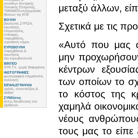
συνόδων Κεντρικής
μεταξύ άλλων, είπ
Πολιτικής Επιτροπής,
ΤΜΗΜΑΤΑ επεξεργασίας
θέσεων της ΚΠΕ
ΒΟΥΛΗ
Σχετικά με τις πρ
βουλευτές ΣΥΡΙΖΑ,
ερωτήσεις,
επερωτήσεις,
επίκαιρες,
παρεμβάσεις,
«Αυτό που μας α
προτάσεις νόμου
ΕΥΡΩΒΟΥΛΗ
παρεμβάσεις &
μην προχωρήσουν
ερωτήσεις
του ευρωβουλευτή
ΒΙΝΤΕΟ
κέντρων εξουσία
SYN TV.. χωρίς διαφημίσεις
ΦΩΤΟΓΡΑΦΙΕΣ
φωτογραφικά στιγμιότυπα,
των οποίων το σχ
συλλογές
ΕΙΠΑΝ,ΕΓΡΑΨΑΝ
ομιλίες, συνεντεύξεις &
το κόστος της κ
άρθρα
ΣΥΝδέσεις
άλλες διευθύνσεις στο
χαμηλά οικονομικ
Διαδίκτυο
νέους ανθρώπους
τους μας το είπε