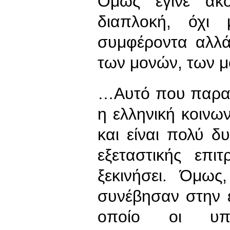
Όμως έγινε ακ
διαπλοκή, όχι 
συμφέροντα αλλά 
των μονών, των 
…Αυτό που παρακ
η ελληνική κοινω
και είναι πολύ δ
εξεταστικής επι
ξεκινήσει. Όμω
συνέβησαν στην ε
οποίο οι υπου