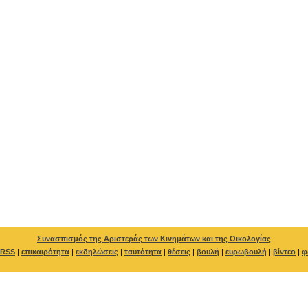
Συνασπισμός της Αριστεράς των Κινημάτων και της Οικολογίας
RSS
|
επικαιρότητα
|
εκδηλώσεις
|
ταυτότητα
|
θέσεις
|
βουλή
|
ευρωβουλή
|
βίντεο
|
φ