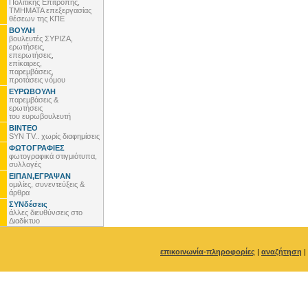
Πολιτικής Επιτροπής,
ΤΜΗΜΑΤΑ επεξεργασίας
θέσεων της ΚΠΕ
ΒΟΥΛΗ
βουλευτές ΣΥΡΙΖΑ,
ερωτήσεις,
επερωτήσεις,
επίκαιρες,
παρεμβάσεις,
προτάσεις νόμου
ΕΥΡΩΒΟΥΛΗ
παρεμβάσεις &
ερωτήσεις
του ευρωβουλευτή
ΒΙΝΤΕΟ
SYN TV.. χωρίς διαφημίσεις
ΦΩΤΟΓΡΑΦΙΕΣ
φωτογραφικά στιγμιότυπα,
συλλογές
ΕΙΠΑΝ,ΕΓΡΑΨΑΝ
ομιλίες, συνεντεύξεις &
άρθρα
ΣΥΝδέσεις
άλλες διευθύνσεις στο
Διαδίκτυο
επικοινωνία-πληροφορίες
|
αναζήτηση
|