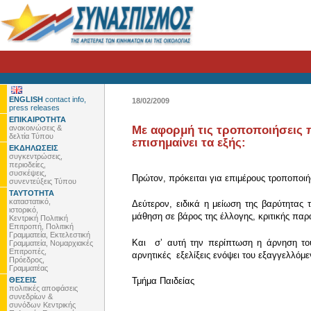
ENGLISH
contact info,
18/02/2009
press releases
ΕΠΙΚΑΙΡΟΤΗΤΑ
ανακοινώσεις &
Με αφορμή τις τροποποιήσεις π
δελτία Τύπου
επισημαίνει τα εξής:
ΕΚΔΗΛΩΣΕΙΣ
συγκεντρώσεις,
περιοδείες,
συσκέψεις,
Πρώτον, πρόκειται για επιμέρους τροποποι
συνεντεύξεις Τύπου
ΤΑΥΤΟΤΗΤΑ
καταστατικό,
Δεύτερον, ειδικά η μείωση της βαρύτητα
ιστορικό,
μάθηση σε βάρος της έλλογης, κριτικής πα
Κεντρική Πολιτική
Επιτροπή, Πολιτική
Γραμματεία, Εκτελεστική
Και σʼ αυτή την περίπτωση η άρνηση του
Γραμματεία, Νομαρχιακές
Επιτροπές,
αρνητικές εξελίξεις ενόψει του εξαγγελλόμ
Πρόεδρος,
Γραμματέας
ΘΕΣΕΙΣ
Τμήμα Παιδείας
πολιτικές αποφάσεις
συνεδρίων &
συνόδων Κεντρικής