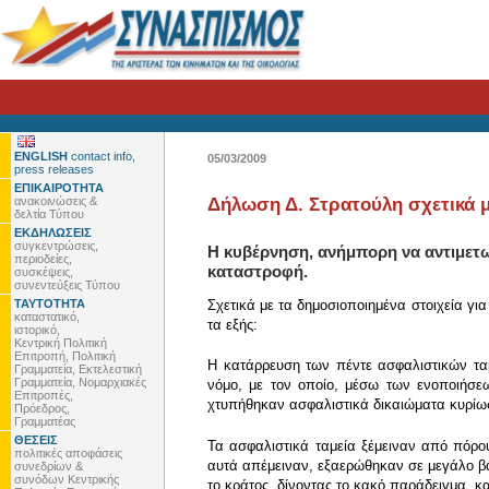
ENGLISH
contact info,
05/03/2009
press releases
ΕΠΙΚΑΙΡΟΤΗΤΑ
ανακοινώσεις &
Δήλωση Δ. Στρατούλη σχετικά μ
δελτία Τύπου
ΕΚΔΗΛΩΣΕΙΣ
συγκεντρώσεις,
Η κυβέρνηση, ανήμπορη να αντιμετω
περιοδείες,
καταστροφή.
συσκέψεις,
συνεντεύξεις Τύπου
ΤΑΥΤΟΤΗΤΑ
Σχετικά με τα δημοσιοποιημένα στοιχεία γι
καταστατικό,
τα εξής:
ιστορικό,
Κεντρική Πολιτική
Επιτροπή, Πολιτική
Η κατάρρευση των πέντε ασφαλιστικών ταμ
Γραμματεία, Εκτελεστική
Γραμματεία, Νομαρχιακές
νόμο, με τον οποίο, μέσω των ενοποιήσε
Επιτροπές,
χτυπήθηκαν ασφαλιστικά δικαιώματα κυρίω
Πρόεδρος,
Γραμματέας
ΘΕΣΕΙΣ
Τα ασφαλιστικά ταμεία ξέμειναν από πόρου
πολιτικές αποφάσεις
αυτά απέμειναν, εξαερώθηκαν σε μεγάλο βαθμ
συνεδρίων &
συνόδων Κεντρικής
το κράτος, δίνοντας το κακό παράδειγμα, κα