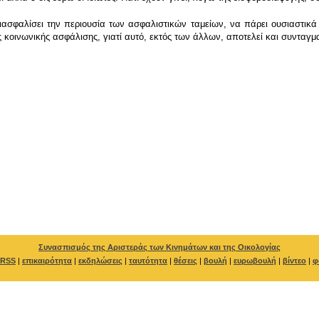
σφαλίσει την περιουσία των ασφαλιστικών ταμείων, να πάρει ουσιαστικά 
ς κοινωνικής ασφάλισης, γιατί αυτό, εκτός των άλλων, αποτελεί και συνταγ
Συνασπισμός της Αριστεράς των Κινημάτων και της Οικολογίας
RSS
|
επικαιρότητα
|
εκδηλώσεις
|
ταυτότητα
|
θέσεις
|
βουλή
|
ευρωβουλή
|
βίντεο
|
φ