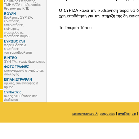
Πολιτικής Επιτροπής,
ΤΜΗΜΑΤΑ επεξεργασίας
θέσεων της ΚΠΕ
Ο ΣΥΡΙΖΑ καλεί την κυβέρνηση τώρα να δια
ΒΟΥΛΗ
χρηματοδότηση για την στήριξη της δημόσια
βουλευτές ΣΥΡΙΖΑ,
ερωτήσεις,
επερωτήσεις,
To Γραφείο Τύπου
επίκαιρες,
παρεμβάσεις,
προτάσεις νόμου
ΕΥΡΩΒΟΥΛΗ
παρεμβάσεις &
ερωτήσεις
του ευρωβουλευτή
ΒΙΝΤΕΟ
SYN TV.. χωρίς διαφημίσεις
ΦΩΤΟΓΡΑΦΙΕΣ
φωτογραφικά στιγμιότυπα,
συλλογές
ΕΙΠΑΝ,ΕΓΡΑΨΑΝ
ομιλίες, συνεντεύξεις &
άρθρα
ΣΥΝδέσεις
άλλες διευθύνσεις στο
Διαδίκτυο
επικοινωνία-πληροφορίες
|
αναζήτηση
|