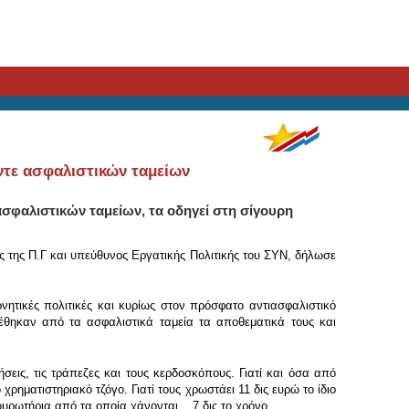
ντε ασφαλιστικών ταμείων
ασφαλιστικών ταμείων, τα οδηγεί στη σίγουρη
ς της Π.Γ και υπεύθυνος Eργατικής Πολιτικής του ΣΥΝ, δήλωσε
ητικές πολιτικές και κυρίως στον πρόσφατο αντιασφαλιστικό
θηκαν από τα ασφαλιστικά ταμεία τα αποθεματικά τους και
σεις, τις τράπεζες και τους κερδοσκόπους. Γιατί και όσα από
ηματιστηριακό τζόγο. Γιατί τους χρωστάει 11 δις ευρώ το ίδιο
 σουρωτήρια από τα οποία χάνονται 7 δις το χρόνο.