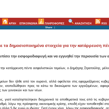
ΑΡΧΗ
ΕΠΙΚΟΙΝΩΝΙΑ
ΠΛΗΡΟΦΟΡΙΕΣ
ΑΝΑΖΗΤΗΣΗ
RSS
Share
|
ε τα δημοσιοποιημένα στοιχεία για την κατάρρευση πέ
πίσει την εισφοροδιαφυγή και να εγγυηθεί την περιουσία των 
α την κατάρρευση πέντε ασφαλιστικών ταμείων, ο Δημήτρης Στρατούλης, μέλο
είων δεν ήλθε από τον ουρανό, αλλά οφείλεται στις εφαρμοζόμενες κυβερν
ων, ισοπεδώθηκαν προς τα κάτω τα δικαιώματα των εργαζομένων, αφαιρέ
ς των γυναικών και των νέων.
ς, γιατί καταληστεύτηκαν διαχρονικά τα αποθεματικά τους από τις κυβερνή
ό, λόγω της πρόσφατης οικονομικής κρίσης, επειδή είχαν τοποθετηθεί στο χρ
ι άλλα 5 δις ευρώ οι ιδιώτες. Γιατί έχουν γίνει, λόγω της εισφοροδιαφυγής,