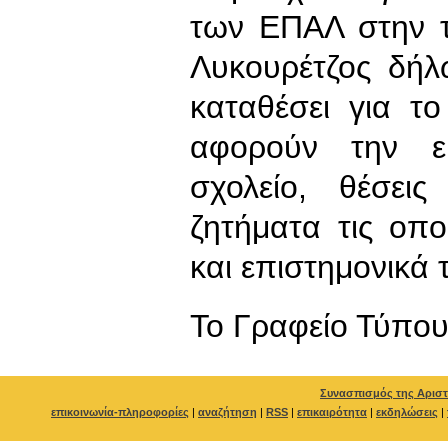
των ΕΠΑΛ στην τ
Λυκουρέτζος δήλ
καταθέσει για 
αφορούν την ε
σχολείο, θέσει
ζητήματα τις οπο
και επιστημονικά 
To Γραφείο Τύπο
Συνασπισμός της Αριστ
επικοινωνία-πληροφορίες
|
αναζήτηση
|
RSS
|
επικαιρότητα
|
εκδηλώσεις
|