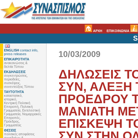
ΑΡΧΗ
ΕΠΙΚΟΙΝΩΝΙΑ
S
ENGLISH
contact info,
10/03/2009
press releases
ΕΠΙΚΑΙΡΟΤΗΤΑ
ανακοινώσεις &
δελτία Τύπου
ΔΗΛΩΣΕΙΣ Τ
ΕΚΔΗΛΩΣΕΙΣ
συγκεντρώσεις,
περιοδείες,
ΣΥΝ, ΑΛΕΞΗ 
συσκέψεις,
συνεντεύξεις Τύπου
ΤΑΥΤΟΤΗΤΑ
ΠΡΟΕΔΡΟΥ Τ
καταστατικό,
ιστορικό,
Κεντρική Πολιτική
ΜΑΝΙΑΤΗ ΜΕ
Επιτροπή, Πολιτική
Γραμματεία, Εκτελεστική
Γραμματεία, Νομαρχιακές
Επιτροπές,
ΕΠΙΣΚΕΨΗ Τ
Πρόεδρος,
Γραμματέας
ΘΕΣΕΙΣ
ΣΥΝ ΣΤΗΝ Ο
πολιτικές αποφάσεις
συνεδρίων &