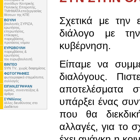
συνόδων Κεντρικής
Πολιτικής Επιτροπής,
ΤΜΗΜΑΤΑ επεξεργασίας
θέσεων της ΚΠΕ
Σχετικά με την 
ΒΟΥΛΗ
βουλευτές ΣΥΡΙΖΑ,
ερωτήσεις,
διάλογο με τ
επερωτήσεις,
επίκαιρες,
παρεμβάσεις,
κυβέρνηση.
προτάσεις νόμου
ΕΥΡΩΒΟΥΛΗ
παρεμβάσεις &
ερωτήσεις
του ευρωβουλευτή
Είπαμε να συμμε
ΒΙΝΤΕΟ
SYN TV.. χωρίς διαφημίσεις
διαλόγους. Πισ
ΦΩΤΟΓΡΑΦΙΕΣ
φωτογραφικά στιγμιότυπα,
συλλογές
αποτελέσματα σ
ΕΙΠΑΝ,ΕΓΡΑΨΑΝ
ομιλίες, συνεντεύξεις &
άρθρα
υπάρξει ένας συν
ΣΥΝδέσεις
άλλες διευθύνσεις στο
Διαδίκτυο
που θα διεκδική
αλλαγές, για το σ
έχει ανάγκη η κοι