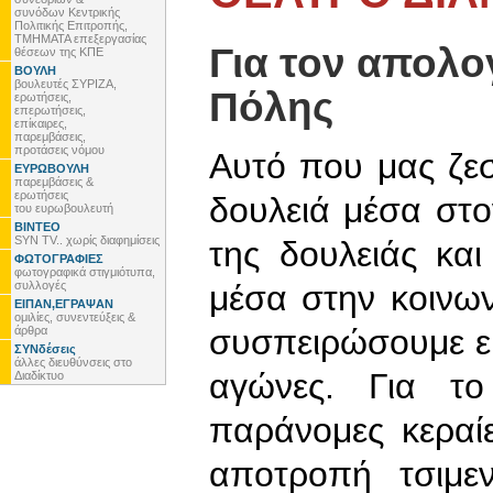
συνόδων Κεντρικής
Πολιτικής Επιτροπής,
ΤΜΗΜΑΤΑ επεξεργασίας
Για τον απολο
θέσεων της ΚΠΕ
ΒΟΥΛΗ
βουλευτές ΣΥΡΙΖΑ,
Πόλης
ερωτήσεις,
επερωτήσεις,
επίκαιρες,
παρεμβάσεις,
προτάσεις νόμου
Αυτό που μας ζεστ
ΕΥΡΩΒΟΥΛΗ
παρεμβάσεις &
ερωτήσεις
δουλειά μέσα στο
του ευρωβουλευτή
ΒΙΝΤΕΟ
SYN TV.. χωρίς διαφημίσεις
της δουλειάς κα
ΦΩΤΟΓΡΑΦΙΕΣ
φωτογραφικά στιγμιότυπα,
συλλογές
μέσα στην κοινων
ΕΙΠΑΝ,ΕΓΡΑΨΑΝ
ομιλίες, συνεντεύξεις &
συσπειρώσουμε εκ
άρθρα
ΣΥΝδέσεις
άλλες διευθύνσεις στο
αγώνες. Για το
Διαδίκτυο
παράνομες κεραίε
αποτροπή τσιμε