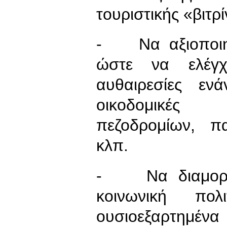
τουριστικής «βιτρ
- Να αξιοποιηθο
ώστε να ελέγχ
αυθαιρεσίες εν
οικοδομικές 
πεζοδρομίων, π
κλπ.
- Να διαμορφω
κοινωνική πολ
ουσιοεξαρτημ