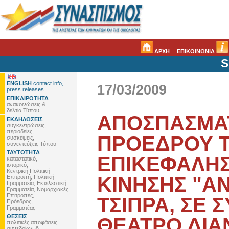
ΑΡΧΗ
ΕΠΙΚΟΙΝΩΝΙΑ
S
ENGLISH
contact info,
17/03/2009
press releases
ΕΠΙΚΑΙΡΟΤΗΤΑ
ανακοινώσεις &
δελτία Τύπου
ΑΠΟΣΠΑΣΜΑΤ
ΕΚΔΗΛΩΣΕΙΣ
συγκεντρώσεις,
περιοδείες,
ΠΡΟΕΔΡΟΥ Τ
συσκέψεις,
συνεντεύξεις Τύπου
ΤΑΥΤΟΤΗΤΑ
ΕΠΙΚΕΦΑΛΗΣ
καταστατικό,
ιστορικό,
Κεντρική Πολιτική
ΚΙΝΗΣΗΣ "ΑΝ
Επιτροπή, Πολιτική
Γραμματεία, Εκτελεστική
Γραμματεία, Νομαρχιακές
Επιτροπές,
ΤΣΙΠΡΑ, ΣΕ
Πρόεδρος,
Γραμματέας
ΘΕΣΕΙΣ
ΘΕΑΤΡΟ ΔΙΑ
πολιτικές αποφάσεις
συνεδρίων &