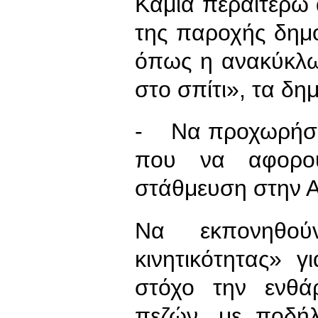
Καμία περαιτέρω 
της παροχής δημ
όπως η ανακύκλω
στο σπίτι», τα δημ
- Να προχωρήσει
που να αφορού
στάθμευση στην 
Να εκπονηθού
κινητικότητας» γ
στόχο την ενθά
πεζών, με ποδή