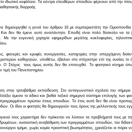
το ιδιωτικό κεφάλαιο. Τα κέντρα ελευθέρων σπουδών φέρνουν από την πίσω 
μαθησιακής διαρροής.
να δημιουργηθεί η γενιά του άρθρου 16 με συμπαραστάτη την Ομοσπονδία
 Και δεν θα έμενε αυτό αναπάντητο. Επειδή είναι πολύ δύσκολο να τα 
Με την ευγενική χορηγία εφημερίδων μεγάλης κυκλοφορίας, τηλεοπτι
ίσω.
εις, φανερές και κρυφές συνεργασίες, κατηγορίες στην απερχόμενη διοί
αριστερών καθηγητών, υποθέτω, έβαλαν στο στόχαστρο επί της ουσίας το ά
. O Στόχος τους όμως αυτός δεν θα επιτευχθεί. Το φοιτητικό κίνημα όπ
 τιμή του Πανεπιστημίου.
ση στην τριτοβάθμια εκπαίδευση. Στο ανταγωνιστικό σχολείο του σήμερα
άξει άμεσα το άδικο και βαθιά ταξικό σημερινό σύστημα επιλογής των φοιτητ
 προγραμμάτων πρώτου έτους σπουδών. Το έτος αυτό δεν θα είναι προπαρ
ών. Οι ίδιοι οι φοιτητές θα δημιουργούν τους όρους της μελλοντικής τους 
γικού τους χαρακτήρα δεν πρόκειται να λύσουν τα προβλήματά τους με την
ιδρυμάτων, ουσιαστική αναβάθμιση των προγραμμάτων σπουδών, του διδακτι
νούργιο τμήμα, χωρίς καμία προοπτική βιωσιμότητας, χρειάζεται οι πόροι να