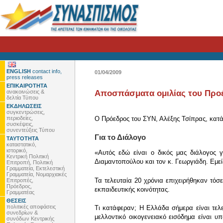
ENGLISH
contact info,
01/04/2009
press releases
ΕΠΙΚΑΙΡΟΤΗΤΑ
ανακοινώσεις &
Αποσπάσματα ομιλίας του Προέδ
δελτία Τύπου
ΕΚΔΗΛΩΣΕΙΣ
συγκεντρώσεις,
περιοδείες,
Ο Πρόεδρος του ΣΥΝ, Αλέξης Τσίπρας, κατά 
συσκέψεις,
συνεντεύξεις Τύπου
Για το Διάλογο
ΤΑΥΤΟΤΗΤΑ
καταστατικό,
ιστορικό,
«Αυτός εδώ είναι ο δικός μας διάλογος 
Κεντρική Πολιτική
Διαμαντοπούλου και τον κ. Γεωργιάδη. Εμ
Επιτροπή, Πολιτική
Γραμματεία, Εκτελεστική
Γραμματεία, Νομαρχιακές
Τα τελευταία 20 χρόνια επιχειρήθηκαν τόσ
Επιτροπές,
Πρόεδρος,
εκπαιδευτικής κοινότητας.
Γραμματέας
ΘΕΣΕΙΣ
πολιτικές αποφάσεις
Τι κατάφεραν; Η Ελλάδα σήμερα είναι τελ
συνεδρίων &
μελλοντικό οικογενειακό εισόδημα είναι υ
συνόδων Κεντρικής