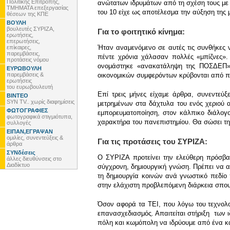
Πολιτικής Επιτροπής,
ανώτατων ιδρυμάτων από τη σχέση τους με 
ΤΜΗΜΑΤΑ επεξεργασίας
του 10 είχε ως αποτέλεσμα την αύξηση της 
θέσεων της ΚΠΕ
ΒΟΥΛΗ
βουλευτές ΣΥΡΙΖΑ,
Για το φοιτητικό κίνημα:
ερωτήσεις,
επερωτήσεις,
Ήταν αναμενόμενο σε αυτές τις συνθήκες 
επίκαιρες,
παρεμβάσεις,
πέντε χρόνια χάλασαν πολλές «μπίζνες».
προτάσεις νόμου
ονομάστηκε «ανακατάληψη της ΠΟΣΔΕΠ». 
ΕΥΡΩΒΟΥΛΗ
παρεμβάσεις &
οικονομικών συμφερόντων κρύβονται από π
ερωτήσεις
του ευρωβουλευτή
Επί τρεις μήνες είχαμε άρθρα, συνεντεύξ
ΒΙΝΤΕΟ
SYN TV.. χωρίς διαφημίσεις
μετρημένων στα δάχτυλα του ενός χεριού 
ΦΩΤΟΓΡΑΦΙΕΣ
εμπορευματοποίηση, στον κάλπικο διάλογο
φωτογραφικά στιγμιότυπα,
χαρακτήρα του πανεπιστημίου. Θα σώσει την
συλλογές
ΕΙΠΑΝ,ΕΓΡΑΨΑΝ
ομιλίες, συνεντεύξεις &
Για τις προτάσεις του ΣΥΡΙΖΑ:
άρθρα
ΣΥΝδέσεις
Ο ΣΥΡΙΖΑ προτείνει την ελεύθερη πρόσβα
άλλες διευθύνσεις στο
Διαδίκτυο
σύγχρονη, δημιουργική γνώση. Πρέπει να αλλ
τη δημιουργία κοινών ανά γνωστικό πεδίο
στην ελάχιστη προβλεπόμενη διάρκεια σπουδ
Όσον αφορά τα ΤΕΙ, που λόγω του τεχνολο
επανασχεδιασμός. Απαιτείται στήριξη των 
πόλη και κωμόπολη να ιδρύουμε από ένα και