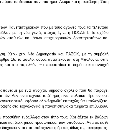
πόρτα τα ιδιωτικά πανεπιστήμια. Ακόμα και η περιβόητη βάση
 των Πανεπιστημιακών που με τους αγώνες τους τα τελευταία
βάλεις με τη νέα γενιά, στόχος έγινε η ΠΟΣΔΕΠ. Το σχέδιο
κών σταθμών και όσων επιχειρησιακών δραστηριοτήτων και
κηση. Χέρι- χέρι Νέα Δημοκρατία και ΠΑΣΟΚ, με τη συμβολή
ρθρο 16, το άσυλο, όσους αντιστέκονται στη Μπολόνια, στην
ως και στο παρελθόν, θα προασπίσει το δημόσιο και ανοιχτό
 απαντάμε με ένα ανοιχτό, δημόσιο σχολείο που θα παράγει
ών. Δεν είναι τεχνικό το ζήτημα, είναι πολιτικό. Προτείνουμε
ασκευαστικό, εφόσον ολοκληρωθεί επιτυχώς θα υπολογίζεται
εγγραφής στα τεχνολογικά ή πανεπιστημιακά τμήματα επιθυμούν.
 προσθήκη ενός Άλφα στον τίτλο τους. Χρειάζεται εκ βάθρων
κού και διοικητικού προσωπικού, των υποδομών. Αντί σε κάθε
 διοχετεύονται στα υπάρχοντα τμήματα, ιδίως της περιφέρειας.