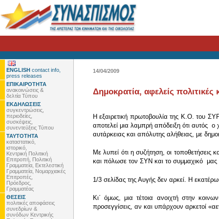
ENGLISH
contact info,
14/04/2009
press releases
ΕΠΙΚΑΙΡΟΤΗΤΑ
ανακοινώσεις &
Δημοκρατία, αφελείς πολιτικές
δελτία Τύπου
ΕΚΔΗΛΩΣΕΙΣ
συγκεντρώσεις,
περιοδείες,
Η εξαιρετική πρωτοβουλία της Κ.Ο. του ΣΥΡ
συσκέψεις,
αποτελεί μια λαμπρή απόδειξη ότι αυτός ο 
συνεντεύξεις Τύπου
αυτάρκειας και απόλυτης αλήθειας, με δημ
ΤΑΥΤΟΤΗΤΑ
καταστατικό,
ιστορικό,
Με λυπεί ότι η συζήτηση, οι τοποθετήσεις 
Κεντρική Πολιτική
Επιτροπή, Πολιτική
και πόλωσε τον ΣΥΝ και το συμμαχικό μας
Γραμματεία, Εκτελεστική
Γραμματεία, Νομαρχιακές
Επιτροπές,
1/3 σελίδας της Αυγής δεν αρκεί. Η εκατέ
Πρόεδρος,
Γραμματέας
ΘΕΣΕΙΣ
Κι΄ όμως, μια τέτοια ανοιχτή στην κοιν
πολιτικές αποφάσεις
προσεγγίσεις, αν και υπάρχουν αρκετοί «α
συνεδρίων &
συνόδων Κεντρικής