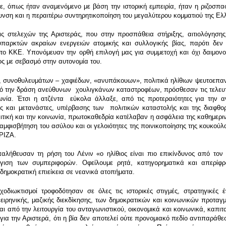
, όπως ήταν αναμενόμενο με βάση την ιστορική εμπειρία, ήταν η ριζοσπασ
υνση και η περαιτέρω συντηρητικοποίηση του μεγαλύτερου κομματιού της Ελλ
εις στελεχών της Αριστεράς, που στην προσπάθεια στήριξης, αιτιολόγηση
υπαρκτών ακραίων ενεργειών ατομικής και συλλογικής βίας, παρότι δεν 
 το ΚΚΕ. Υπονόμευαν την ορθή επιλογή μας για συμμετοχή και όχι δαιμο
ς με σεβασμό στην αυτονομία του.
ς, συνοθυλευμάτων – χαφιέδων, «ανυπάκουων», πολιτικά ηλίθιων ψευτοεπ
 την δράση ανεύθυνων χουλιγκάνων καταστροφέων, πρόσθεσαν τις τελευτα
νωνία. Έτσι η ατζέντα εύκολα άλλαξε, από τις προτεραιότητες για την 
ές και μετανάστες, υπέρβασης των πολιτικών καταστολής και της διαφθο
ιτική και την κοινωνία, πρωτοκαθεδρία κατέλαβαν η ασφάλεια της καθημε
μφισβήτηση του ασύλου και οι γελοιότητες της ποινικοποίησης της κουκούλ
ΡΙΖΑ.
παλήθευσαν τη ρήση του Λένιν «ο ηλίθιος είναι πιο επικίνδυνος από το
γγιση των συμπεριφορών. Οφείλουμε ρητά, κατηγορηματικά και απερίφρ
 δημοκρατική επιείκεια σε νεανικά ατοπήματα.
χοδιωκτισμοί τροφοδότησαν σε όλες τις ιστορικές στιγμές, στρατηγικές
ειρηνικής, μαζικής διεκδίκησης, των δημοκρατικών και κοινωνικών προταγ
αι από την λειτουργία του ανταγωνιστικού, οικονομικά και κοινωνικά, καπιτ
 για την Αριστερά, ότι η βία δεν αποτελεί ούτε προνομιακό πεδίο αντιπαράθ