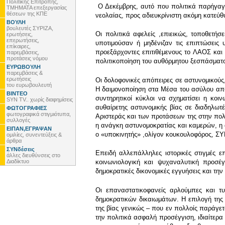
Πολιτικής Επιτροπής,
Ο Δεκέμβρης, αυτό που πολιτικά παρήγαγε
ΤΜΗΜΑΤΑ επεξεργασίας
θέσεων της ΚΠΕ
νεολαίας, προς αδιευκρίνιστη ακόμη κατεύθ
ΒΟΥΛΗ
βουλευτές ΣΥΡΙΖΑ,
Οι πολιτικά αφελείς ,επιεικώς, τοποθετήσ
ερωτήσεις,
επερωτήσεις,
υποτιμούσαν ή μηδένιζαν τις επιπτώσεις 
επίκαιρες,
προεξάρχοντες επιτιθέμενους το ΛΑΟΣ και
παρεμβάσεις,
προτάσεις νόμου
πολιτικοποίηση του αυθόρμητου ξεσπάσματο
ΕΥΡΩΒΟΥΛΗ
παρεμβάσεις &
ερωτήσεις
Οι δολοφονικές απόπειρες σε αστυνομικού
του ευρωβουλευτή
Η δαιμονοποίηση στα Μέσα του ασύλου από
ΒΙΝΤΕΟ
συντηρητικοί κύκλοι να σχηματίσει η κοι
SYN TV.. χωρίς διαφημίσεις
αυθαίρετης αστυνομικής βίας σε διαδηλωτ
ΦΩΤΟΓΡΑΦΙΕΣ
φωτογραφικά στιγμιότυπα,
Αριστεράς και των προτάσεων της στην πολ
συλλογές
η ανάγκη αστυνομοκρατίας και καμερών, η α
ΕΙΠΑΝ,ΕΓΡΑΨΑΝ
ο «υποκινητής» ,ολίγον κουκουλοφόρος, ΣΥ
ομιλίες, συνεντεύξεις &
άρθρα
ΣΥΝδέσεις
Επειδή αλλεπάλληλες ιστορικές στιγμές ε
άλλες διευθύνσεις στο
Διαδίκτυο
κοινωνιολογική και ψυχαναλυτική προσέ
δημοκρατικές δικονομικές εγγυήσεις και την
Οι επαναστατικοφανείς αρλούμπες και τυ
δημοκρατικών δικαιωμάτων. Η επιλογή της 
της βίας γενικώς – που εν πολλοίς παράγετ
την πολιτικά ασφαλή προσέγγιση, ιδιαίτερα