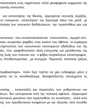
τικοποίηση ενός σημαντικού αλλά μειοψηφικού κομματιού της
ηνικής κοινωνίας.
ς και κατανόησης της δίκαιης, οργισμένης νεανικής έκρηξης,
τις ενέκριναν, κατέστησαν την Αριστερά σάκο του μποξ, με
νοποίηση των νεανικών διαδηλώσεων, την προσπάθεια μας για
αναστατών– που αυτοαποκαλούνται επαναστάτες, τιμωροί κλπ.
ίες αναγκαίες ψηφίδες στην εικόνα που ήθελαν οι κυρίαρχοι
αντιμετώπιση των κοινωνικών οικονομικών αδιέξοδων και της
ράς, που τροφοδοτούσαν τάση ενίσχυσης και μεγέθυνσης της
ρινής ζωής των πολιτών και ο φόβος απρόκλητων καταστροφών,
ας. Αποδιοπομπαίος , με συνεργία Περισσού, πολιτικός τράγος
ν προβοκάτορα», πολύ λίγο πρέπει να μας ενδιαφέρει μόνο η
αστα να τα καταδικάζουμε, διασφαλίζοντας ταυτόχρονα τις
 έντασης, , καταστολές και περιστολές των ανθρώπινων και
μάτων, δεν εκπορεύεται από την πολιτική αφέλεια εξορκισμού
αλιστικού μοντέλου που προυποθέτει τις ανισότητες - αλλά από
εσης των προοδευτικών κινημάτων με την εξουσία, ούτε συνάδει