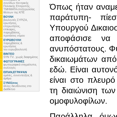
συνόδων Κεντρικής
Όπως ήταν αναμεν
Πολιτικής Επιτροπής,
ΤΜΗΜΑΤΑ επεξεργασίας
θέσεων της ΚΠΕ
παράτυπη- πίε
ΒΟΥΛΗ
βουλευτές ΣΥΡΙΖΑ,
ερωτήσεις,
Υπουργού Δικαιοσ
επερωτήσεις,
επίκαιρες,
παρεμβάσεις,
αποφάσισε να 
προτάσεις νόμου
ΕΥΡΩΒΟΥΛΗ
παρεμβάσεις &
ανυπόστατους. Φυ
ερωτήσεις
του ευρωβουλευτή
ΒΙΝΤΕΟ
δικαιωμάτων από
SYN TV.. χωρίς διαφημίσεις
ΦΩΤΟΓΡΑΦΙΕΣ
φωτογραφικά στιγμιότυπα,
εδώ. Είναι αυτον
συλλογές
ΕΙΠΑΝ,ΕΓΡΑΨΑΝ
ομιλίες, συνεντεύξεις &
είναι στο πλευρ
άρθρα
ΣΥΝδέσεις
άλλες διευθύνσεις στο
τη διαιώνιση των
Διαδίκτυο
ομοφυλοφίλων.
Παράλληλα, όμως