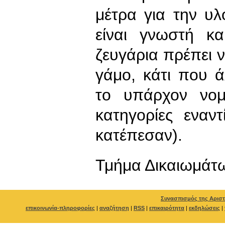
μέτρα για την υ
είναι γνωστή κα
ζευγάρια πρέπει ν
γάμο, κάτι που 
το υπάρχον νομι
κατηγορίες εναν
κατέπεσαν).
Τμήμα Δικαιωμάτ
Συνασπισμός της Αριστ
επικοινωνία-πληροφορίες
|
αναζήτηση
|
RSS
|
επικαιρότητα
|
εκδηλώσεις
|