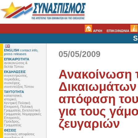
ΑΡΧΗ
ΕΠΙΚΟΙΝΩΝΙΑ
S
ENGLISH
contact info,
05/05/2009
press releases
ΕΠΙΚΑΙΡΟΤΗΤΑ
ανακοινώσεις &
δελτία Τύπου
Ανακοίνωση 
ΕΚΔΗΛΩΣΕΙΣ
συγκεντρώσεις,
περιοδείες,
Δικαιωμάτων 
συσκέψεις,
συνεντεύξεις Τύπου
ΤΑΥΤΟΤΗΤΑ
απόφαση του
καταστατικό,
ιστορικό,
Κεντρική Πολιτική
για τους γά
Επιτροπή, Πολιτική
Γραμματεία, Εκτελεστική
Γραμματεία, Νομαρχιακές
Επιτροπές,
ζευγαριών
Πρόεδρος,
Γραμματέας
ΘΕΣΕΙΣ
πολιτικές αποφάσεις
συνεδρίων &