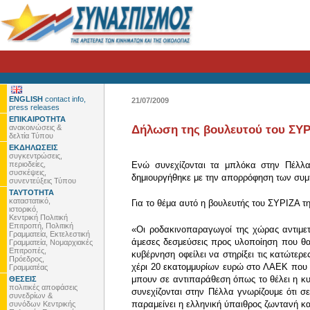
ENGLISH
contact info,
21/07/2009
press releases
ΕΠΙΚΑΙΡΟΤΗΤΑ
ανακοινώσεις &
Δήλωση της βουλευτού του ΣΥΡ
δελτία Τύπου
ΕΚΔΗΛΩΣΕΙΣ
συγκεντρώσεις,
περιοδείες,
Ενώ συνεχίζονται τα μπλόκα στην Πέλλ
συσκέψεις,
δημιουργήθηκε με την απορρόφηση των συμ
συνεντεύξεις Τύπου
ΤΑΥΤΟΤΗΤΑ
καταστατικό,
Για το θέμα αυτό η βουλευτής του ΣΥΡΙΖΑ
ιστορικό,
Κεντρική Πολιτική
Επιτροπή, Πολιτική
«Οι ροδακινοπαραγωγοί της χώρας αντιμετ
Γραμματεία, Εκτελεστική
άμεσες δεσμεύσεις προς υλοποίηση που θα
Γραμματεία, Νομαρχιακές
Επιτροπές,
κυβέρνηση οφείλει να στηρίξει τις κατώτε
Πρόεδρος,
χέρι 20 εκατομμυρίων ευρώ στο ΛΑΕΚ που ε
Γραμματέας
μπουν σε αντιπαράθεση όπως το θέλει η κυ
ΘΕΣΕΙΣ
πολιτικές αποφάσεις
συνεχίζονται στην Πέλλα γνωρίζουμε ότι σ
συνεδρίων &
παραμείνει η ελληνική ύπαιθρος ζωντανή κ
συνόδων Κεντρικής