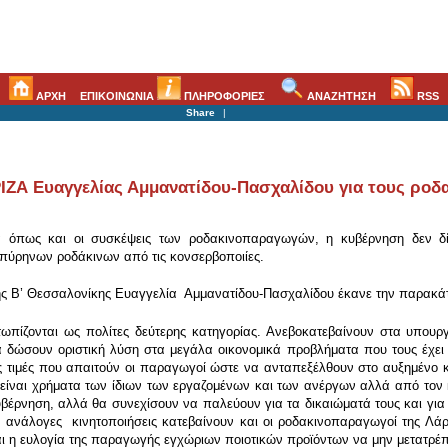
ΑΡΧΗ
ΕΠΙΚΟΙΝΩΝΙΑ
ΠΛΗΡΟΦΟΡΙΕΣ
ΑΝΑΖΗΤΗΣΗ
RSS
Share
|
ΙΖΑ Ευαγγελίας Αμμανατίδου-Πασχαλίδου για τους ρο
α όπως και οι συσκέψεις των ροδακινοπαραγωγών, η κυβέρνηση δεν δί
πύρηνων ροδάκινων από τις κονσερβοποιίες.
 της Β’ Θεσσαλονίκης Ευαγγελία Αμμανατίδου-Πασχαλίδου έκανε την παρακ
ωπίζονται ως πολίτες δεύτερης κατηγορίας. Ανεβοκατεβαίνουν στα υπουρ
 δώσουν οριστική λύση στα μεγάλα οικονομικά προβλήματα που τους έχει
ρες τιμές που απαιτούν οι παραγωγοί ώστε να ανταπεξέλθουν στο αυξημένο 
ίναι χρήματα των ίδιων των εργαζομένων και των ανέργων αλλά από τον κ
βέρνηση, αλλά θα συνεχίσουν να παλεύουν για τα δικαιώματά τους και για
ε ανάλογες κινητοποιήσεις κατεβαίνουν και οι ροδακινοπαραγωγοί της Λά
αι η ευλογία της παραγωγής εγχώριων ποιοτικών προϊόντων να μην μετατρέπ