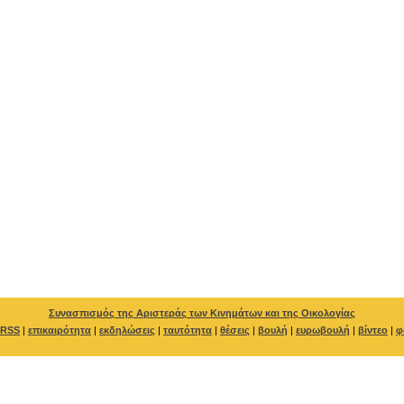
Συνασπισμός της Αριστεράς των Κινημάτων και της Οικολογίας
RSS
|
επικαιρότητα
|
εκδηλώσεις
|
ταυτότητα
|
θέσεις
|
βουλή
|
ευρωβουλή
|
βίντεο
|
φ