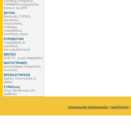
Πολιτικής Επιτροπής,
ΤΜΗΜΑΤΑ επεξεργασίας
θέσεων της ΚΠΕ
ΒΟΥΛΗ
βουλευτές ΣΥΡΙΖΑ,
ερωτήσεις,
επερωτήσεις,
επίκαιρες,
παρεμβάσεις,
προτάσεις νόμου
ΕΥΡΩΒΟΥΛΗ
παρεμβάσεις &
ερωτήσεις
του ευρωβουλευτή
ΒΙΝΤΕΟ
SYN TV.. χωρίς διαφημίσεις
ΦΩΤΟΓΡΑΦΙΕΣ
φωτογραφικά στιγμιότυπα,
συλλογές
ΕΙΠΑΝ,ΕΓΡΑΨΑΝ
ομιλίες, συνεντεύξεις &
άρθρα
ΣΥΝδέσεις
άλλες διευθύνσεις στο
Διαδίκτυο
επικοινωνία-πληροφορίες
|
αναζήτηση
|