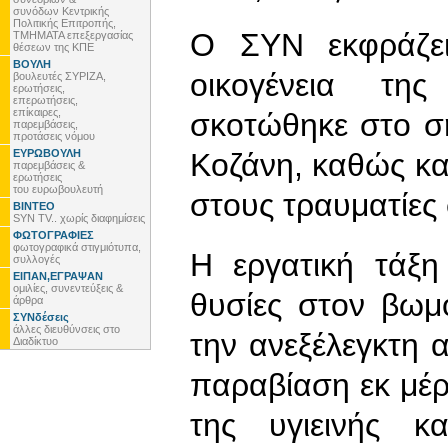
συνόδων Κεντρικής
Πολιτικής Επιτροπής,
Ο ΣΥΝ εκφράζει
ΤΜΗΜΑΤΑ επεξεργασίας
θέσεων της ΚΠΕ
ΒΟΥΛΗ
οικογένεια τη
βουλευτές ΣΥΡΙΖΑ,
ερωτήσεις,
επερωτήσεις,
επίκαιρες,
σκοτώθηκε στο σ
παρεμβάσεις,
προτάσεις νόμου
ΕΥΡΩΒΟΥΛΗ
Κοζάνη, καθώς και
παρεμβάσεις &
ερωτήσεις
του ευρωβουλευτή
στους τραυματίες
ΒΙΝΤΕΟ
SYN TV.. χωρίς διαφημίσεις
ΦΩΤΟΓΡΑΦΙΕΣ
φωτογραφικά στιγμιότυπα,
Η εργατική τάξ
συλλογές
ΕΙΠΑΝ,ΕΓΡΑΨΑΝ
ομιλίες, συνεντεύξεις &
θυσίες στον βωμ
άρθρα
ΣΥΝδέσεις
άλλες διευθύνσεις στο
την ανεξέλεγκτη 
Διαδίκτυο
παραβίαση εκ μέ
της υγιεινής κ