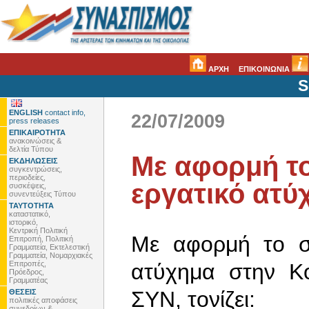
ΑΡΧΗ
ΕΠΙΚΟΙΝΩΝΙΑ
S
ENGLISH
contact info,
22/07/2009
press releases
ΕΠΙΚΑΙΡΟΤΗΤΑ
ανακοινώσεις &
δελτία Τύπου
Με αφορμή τ
ΕΚΔΗΛΩΣΕΙΣ
συγκεντρώσεις,
περιοδείες,
εργατικό ατύ
συσκέψεις,
συνεντεύξεις Τύπου
ΤΑΥΤΟΤΗΤΑ
καταστατικό,
ιστορικό,
Κεντρική Πολιτική
Με αφορμή το σ
Επιτροπή, Πολιτική
Γραμματεία, Εκτελεστική
Γραμματεία, Νομαρχιακές
Επιτροπές,
ατύχημα στην Κ
Πρόεδρος,
Γραμματέας
ΣΥΝ, τονίζει:
ΘΕΣΕΙΣ
πολιτικές αποφάσεις
συνεδρίων &