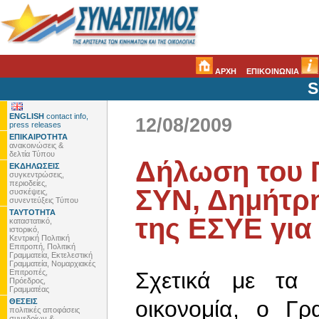
ΑΡΧΗ
ΕΠΙΚΟΙΝΩΝΙΑ
S
ENGLISH
contact info,
12/08/2009
press releases
ΕΠΙΚΑΙΡΟΤΗΤΑ
ανακοινώσεις &
δελτία Τύπου
Δήλωση του 
ΕΚΔΗΛΩΣΕΙΣ
συγκεντρώσεις,
περιοδείες,
ΣΥΝ, Δημήτρη 
συσκέψεις,
συνεντεύξεις Τύπου
ΤΑΥΤΟΤΗΤΑ
της ΕΣΥΕ για
καταστατικό,
ιστορικό,
Κεντρική Πολιτική
Επιτροπή, Πολιτική
Γραμματεία, Εκτελεστική
Γραμματεία, Νομαρχιακές
Επιτροπές,
Σχετικά με τα 
Πρόεδρος,
Γραμματέας
οικονομία, ο Γ
ΘΕΣΕΙΣ
πολιτικές αποφάσεις
συνεδρίων &