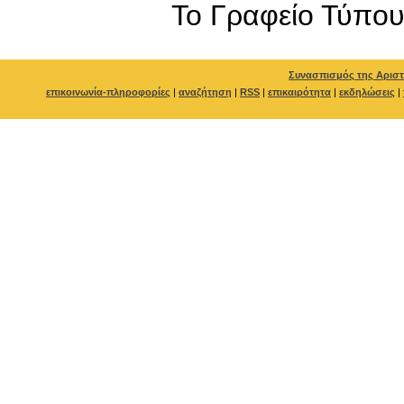
To Γραφείο Τύπο
Συνασπισμός της Αριστ
επικοινωνία-πληροφορίες
|
αναζήτηση
|
RSS
|
επικαιρότητα
|
εκδηλώσεις
|