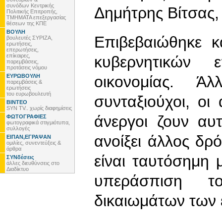
συνόδων Κεντρικής
Δημήτρης Βίτσας,
Πολιτικής Επιτροπής,
ΤΜΗΜΑΤΑ επεξεργασίας
θέσεων της ΚΠΕ
ΒΟΥΛΗ
Επιβεβαιώθηκε κ
βουλευτές ΣΥΡΙΖΑ,
ερωτήσεις,
επερωτήσεις,
επίκαιρες,
κυβερνητικών 
παρεμβάσεις,
προτάσεις νόμου
ΕΥΡΩΒΟΥΛΗ
οικονομίας. Άλ
παρεμβάσεις &
ερωτήσεις
του ευρωβουλευτή
συνταξιούχοι, οι 
ΒΙΝΤΕΟ
SYN TV.. χωρίς διαφημίσεις
άνεργοι ζουν αυτ
ΦΩΤΟΓΡΑΦΙΕΣ
φωτογραφικά στιγμιότυπα,
συλλογές
ανοίξει άλλος δρ
ΕΙΠΑΝ,ΕΓΡΑΨΑΝ
ομιλίες, συνεντεύξεις &
άρθρα
είναι ταυτόσημη 
ΣΥΝδέσεις
άλλες διευθύνσεις στο
Διαδίκτυο
υπεράσπιση τ
δικαιωμάτων των 