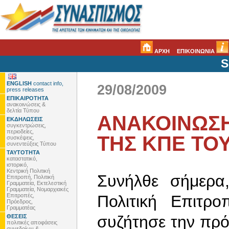
ΑΡΧΗ
ΕΠΙΚΟΙΝΩΝΙΑ
S
ENGLISH
contact info,
29/08/2009
press releases
ΕΠΙΚΑΙΡΟΤΗΤΑ
ανακοινώσεις &
δελτία Τύπου
ΑΝΑΚΟΙΝΩΣΗ
ΕΚΔΗΛΩΣΕΙΣ
συγκεντρώσεις,
περιοδείες,
ΤΗΣ ΚΠΕ ΤΟ
συσκέψεις,
συνεντεύξεις Τύπου
ΤΑΥΤΟΤΗΤΑ
καταστατικό,
ιστορικό,
Κεντρική Πολιτική
Συνήλθε σήμερα
Επιτροπή, Πολιτική
Γραμματεία, Εκτελεστική
Γραμματεία, Νομαρχιακές
Επιτροπές,
Πολιτική Επιτ
Πρόεδρος,
Γραμματέας
συζήτησε την πρ
ΘΕΣΕΙΣ
πολιτικές αποφάσεις
συνεδρίων &