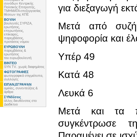
συνόδων Κεντρικής
για διεξαγωγή εκτ
Πολιτικής Επιτροπής,
ΤΜΗΜΑΤΑ επεξεργασίας
θέσεων της ΚΠΕ
ΒΟΥΛΗ
Μετά από συζή
βουλευτές ΣΥΡΙΖΑ,
ερωτήσεις,
επερωτήσεις,
επίκαιρες,
ψηφοφορία και έλ
παρεμβάσεις,
προτάσεις νόμου
ΕΥΡΩΒΟΥΛΗ
παρεμβάσεις &
Υπέρ 49
ερωτήσεις
του ευρωβουλευτή
ΒΙΝΤΕΟ
SYN TV.. χωρίς διαφημίσεις
Κατά 48
ΦΩΤΟΓΡΑΦΙΕΣ
φωτογραφικά στιγμιότυπα,
συλλογές
ΕΙΠΑΝ,ΕΓΡΑΨΑΝ
ομιλίες, συνεντεύξεις &
Λευκά 6
άρθρα
ΣΥΝδέσεις
άλλες διευθύνσεις στο
Διαδίκτυο
Μετά και τα 
συγκέντρωσε τη
Παραμένει σε ισ