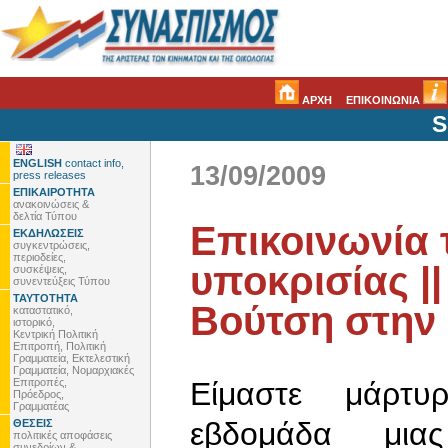
ΑΡΧΗ
ΕΠΙΚΟΙΝΩΝΙΑ
S
ENGLISH
contact info,
13/09/2009
press releases
ΕΠΙΚΑΙΡΟΤΗΤΑ
ανακοινώσεις &
δελτία Τύπου
Επικοινωνία 
ΕΚΔΗΛΩΣΕΙΣ
συγκεντρώσεις,
περιοδείες,
υποκρισίας |
συσκέψεις,
συνεντεύξεις Τύπου
ΤΑΥΤΟΤΗΤΑ
Βούτση στην 
καταστατικό,
ιστορικό,
Κεντρική Πολιτική
Επιτροπή, Πολιτική
Γραμματεία, Εκτελεστική
Γραμματεία, Νομαρχιακές
Επιτροπές,
Είμαστε μάρτυ
Πρόεδρος,
Γραμματέας
εβδομάδα μια
ΘΕΣΕΙΣ
πολιτικές αποφάσεις
συνεδρίων &