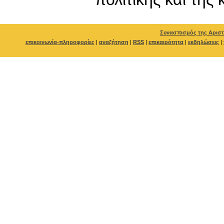
Συνασπισμός της Αριστ
επικοινωνία-πληροφορίες
|
αναζήτηση
|
RSS
|
επικαιρότητα
|
εκδηλώσεις
|