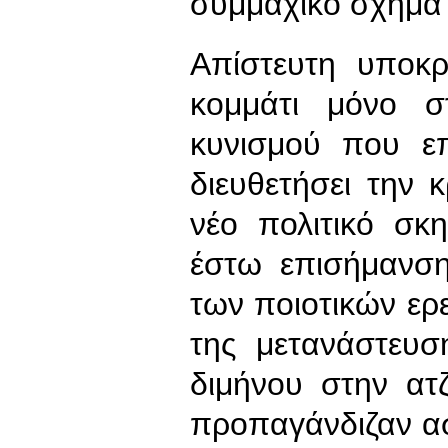
συμμαχικό σχήμα 
Απίστευτη υποκρ
κομμάτι μόνο σ
κυνισμού που επι
διευθετήσει την 
νέο πολιτικό σκ
έστω επισήμανσ
των ποιοτικών ερ
της μετανάστευ
διμήνου στην ατ
προπαγάνδιζαν α