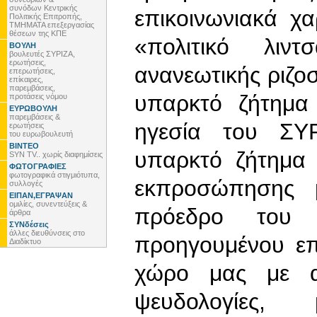
συνόδων Κεντρικής
επικοινωνιακά χ
Πολιτικής Επιτροπής,
ΤΜΗΜΑΤΑ επεξεργασίας
θέσεων της ΚΠΕ
«πολιτικό λιν
ΒΟΥΛΗ
βουλευτές ΣΥΡΙΖΑ,
ερωτήσεις,
ανανεωτικής ριζο
επερωτήσεις,
επίκαιρες,
παρεμβάσεις,
υπαρκτό ζήτημα
προτάσεις νόμου
ΕΥΡΩΒΟΥΛΗ
παρεμβάσεις &
ηγεσία του ΣΥ
ερωτήσεις
του ευρωβουλευτή
ΒΙΝΤΕΟ
υπαρκτό ζήτημα 
SYN TV.. χωρίς διαφημίσεις
ΦΩΤΟΓΡΑΦΙΕΣ
φωτογραφικά στιγμιότυπα,
εκπροσώπησης 
συλλογές
ΕΙΠΑΝ,ΕΓΡΑΨΑΝ
ομιλίες, συνεντεύξεις &
πρόεδρο του
άρθρα
ΣΥΝδέσεις
άλλες διευθύνσεις στο
προηγουμένου επ
Διαδίκτυο
χώρο μας με ακ
ψευδολογίες