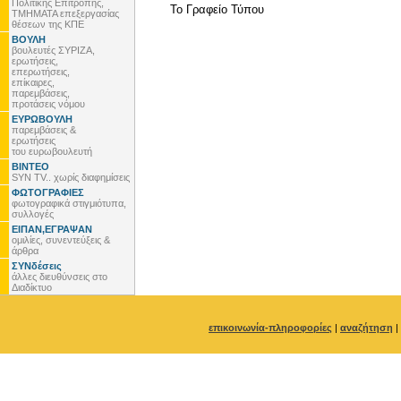
Πολιτικής Επιτροπής,
To Γραφείο Τύπου
ΤΜΗΜΑΤΑ επεξεργασίας
θέσεων της ΚΠΕ
ΒΟΥΛΗ
βουλευτές ΣΥΡΙΖΑ,
ερωτήσεις,
επερωτήσεις,
επίκαιρες,
παρεμβάσεις,
προτάσεις νόμου
ΕΥΡΩΒΟΥΛΗ
παρεμβάσεις &
ερωτήσεις
του ευρωβουλευτή
ΒΙΝΤΕΟ
SYN TV.. χωρίς διαφημίσεις
ΦΩΤΟΓΡΑΦΙΕΣ
φωτογραφικά στιγμιότυπα,
συλλογές
ΕΙΠΑΝ,ΕΓΡΑΨΑΝ
ομιλίες, συνεντεύξεις &
άρθρα
ΣΥΝδέσεις
άλλες διευθύνσεις στο
Διαδίκτυο
επικοινωνία-πληροφορίες
|
αναζήτηση
|