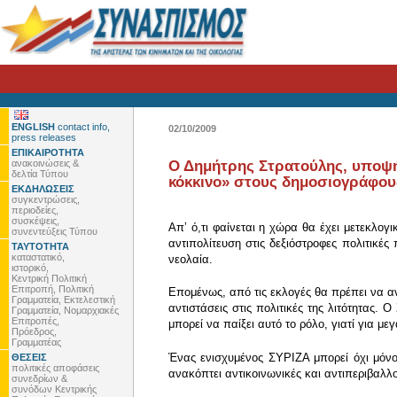
ENGLISH
contact info,
02/10/2009
press releases
ΕΠΙΚΑΙΡΟΤΗΤΑ
ανακοινώσεις &
Ο Δημήτρης Στρατούλης, υποψήφ
δελτία Τύπου
κόκκινο» στους δημοσιογράφους
ΕΚΔΗΛΩΣΕΙΣ
συγκεντρώσεις,
περιοδείες,
συσκέψεις,
Απʼ ό,τι φαίνεται η χώρα θα έχει μετεκλο
συνεντεύξεις Τύπου
αντιπολίτευση στις δεξιόστροφες πολιτικές
ΤΑΥΤΟΤΗΤΑ
καταστατικό,
νεολαία.
ιστορικό,
Κεντρική Πολιτική
Επιτροπή, Πολιτική
Επομένως, από τις εκλογές θα πρέπει να αν
Γραμματεία, Εκτελεστική
αντιστάσεις στις πολιτικές της λιτότητας.
Γραμματεία, Νομαρχιακές
Επιτροπές,
μπορεί να παίξει αυτό το ρόλο, γιατί για μ
Πρόεδρος,
Γραμματέας
Ένας ενισχυμένος ΣΥΡΙΖΑ μπορεί όχι μόνο 
ΘΕΣΕΙΣ
πολιτικές αποφάσεις
ανακόπτει αντικοινωνικές και αντιπεριβαλλο
συνεδρίων &
συνόδων Κεντρικής