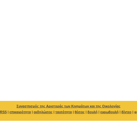
Συνασπισμός της Αριστεράς των Κινημάτων και της Οικολογίας
RSS
|
επικαιρότητα
|
εκδηλώσεις
|
ταυτότητα
|
θέσεις
|
βουλή
|
ευρωβουλή
|
βίντεο
|
φ