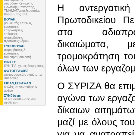
συνόδων Κεντρικής
Η αντεργατικ
Πολιτικής Επιτροπής,
ΤΜΗΜΑΤΑ επεξεργασίας
θέσεων της ΚΠΕ
Πρωτοδικείου Πε
ΒΟΥΛΗ
βουλευτές ΣΥΡΙΖΑ,
ερωτήσεις,
στα αδιαπραγ
επερωτήσεις,
επίκαιρες,
παρεμβάσεις,
δικαιώματα,
προτάσεις νόμου
ΕΥΡΩΒΟΥΛΗ
παρεμβάσεις &
τρομοκράτηση το
ερωτήσεις
του ευρωβουλευτή
ΒΙΝΤΕΟ
όλων των εργαζομ
SYN TV.. χωρίς διαφημίσεις
ΦΩΤΟΓΡΑΦΙΕΣ
φωτογραφικά στιγμιότυπα,
συλλογές
Ο ΣΥΡΙΖΑ θα επιμ
ΕΙΠΑΝ,ΕΓΡΑΨΑΝ
ομιλίες, συνεντεύξεις &
άρθρα
αγώνα των εργαζ
ΣΥΝδέσεις
άλλες διευθύνσεις στο
Διαδίκτυο
δίκαιων αιτημάτ
μαζί με όλους το
για να ανατραπεί