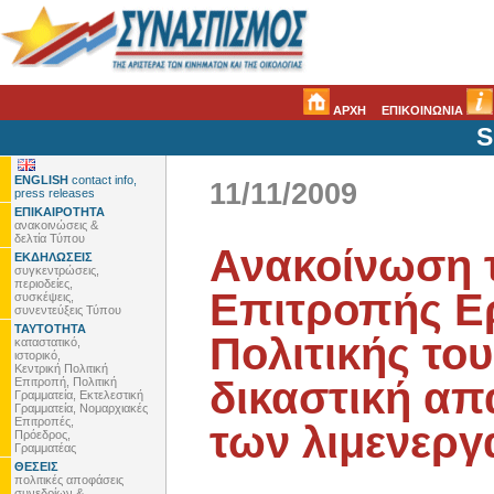
ΑΡΧΗ
ΕΠΙΚΟΙΝΩΝΙΑ
S
ENGLISH
contact info,
11/11/2009
press releases
ΕΠΙΚΑΙΡΟΤΗΤΑ
ανακοινώσεις &
δελτία Τύπου
Ανακοίνωση 
ΕΚΔΗΛΩΣΕΙΣ
συγκεντρώσεις,
περιοδείες,
Επιτροπής Ε
συσκέψεις,
συνεντεύξεις Τύπου
ΤΑΥΤΟΤΗΤΑ
Πολιτικής του
καταστατικό,
ιστορικό,
Κεντρική Πολιτική
δικαστική απ
Επιτροπή, Πολιτική
Γραμματεία, Εκτελεστική
Γραμματεία, Νομαρχιακές
Επιτροπές,
των λιμενερ
Πρόεδρος,
Γραμματέας
ΘΕΣΕΙΣ
πολιτικές αποφάσεις
συνεδρίων &