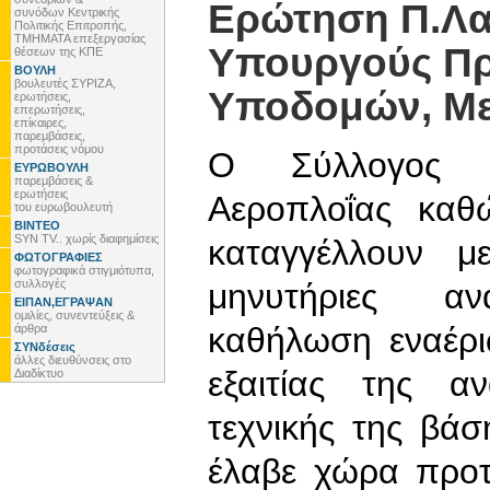
Ερώτηση Π.Λα
συνόδων Κεντρικής
Πολιτικής Επιτροπής,
ΤΜΗΜΑΤΑ επεξεργασίας
Υπουργούς Προ
θέσεων της ΚΠΕ
ΒΟΥΛΗ
βουλευτές ΣΥΡΙΖΑ,
Υποδομών, Με
ερωτήσεις,
επερωτήσεις,
επίκαιρες,
παρεμβάσεις,
προτάσεις νόμου
Ο Σύλλογος Τ
ΕΥΡΩΒΟΥΛΗ
παρεμβάσεις &
ερωτήσεις
Αεροπλοΐας καθ
του ευρωβουλευτή
ΒΙΝΤΕΟ
SYN TV.. χωρίς διαφημίσεις
καταγγέλλουν μ
ΦΩΤΟΓΡΑΦΙΕΣ
φωτογραφικά στιγμιότυπα,
συλλογές
μηνυτήριες α
ΕΙΠΑΝ,ΕΓΡΑΨΑΝ
ομιλίες, συνεντεύξεις &
καθήλωση εναέρι
άρθρα
ΣΥΝδέσεις
άλλες διευθύνσεις στο
εξαιτίας της α
Διαδίκτυο
τεχνικής της βά
έλαβε χώρα προτ