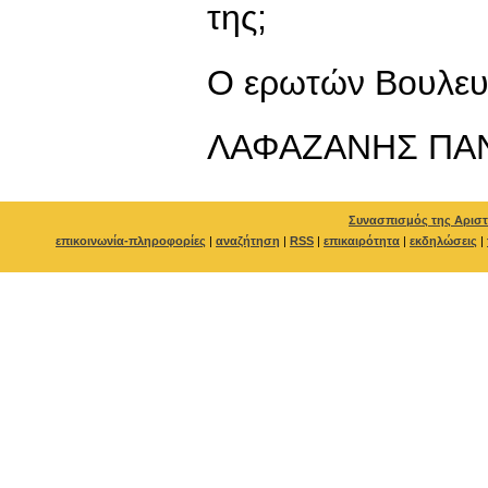
της;
Ο ερωτών Βουλευ
ΛΑΦΑΖΑΝΗΣ ΠΑ
Συνασπισμός της Αριστ
επικοινωνία-πληροφορίες
|
αναζήτηση
|
RSS
|
επικαιρότητα
|
εκδηλώσεις
|