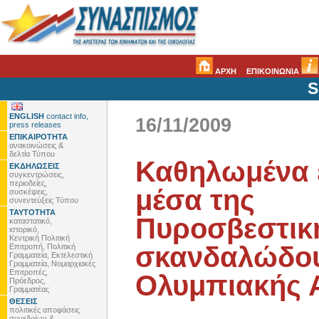
ΑΡΧΗ
ΕΠΙΚΟΙΝΩΝΙΑ
S
ENGLISH
contact info,
16/11/2009
press releases
ΕΠΙΚΑΙΡΟΤΗΤΑ
ανακοινώσεις &
δελτία Τύπου
Καθηλωμένα 
ΕΚΔΗΛΩΣΕΙΣ
συγκεντρώσεις,
περιοδείες,
μέσα της
συσκέψεις,
συνεντεύξεις Τύπου
ΤΑΥΤΟΤΗΤΑ
Πυροσβεστική
καταστατικό,
ιστορικό,
Κεντρική Πολιτική
σκανδαλώδου
Επιτροπή, Πολιτική
Γραμματεία, Εκτελεστική
Γραμματεία, Νομαρχιακές
Επιτροπές,
Ολυμπιακής 
Πρόεδρος,
Γραμματέας
ΘΕΣΕΙΣ
πολιτικές αποφάσεις
συνεδρίων &