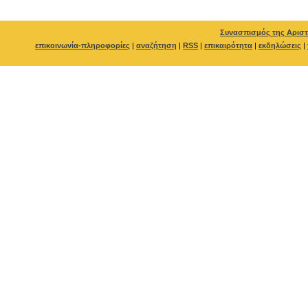
Συνασπισμός της Αριστ
επικοινωνία-πληροφορίες
|
αναζήτηση
|
RSS
|
επικαιρότητα
|
εκδηλώσεις
|