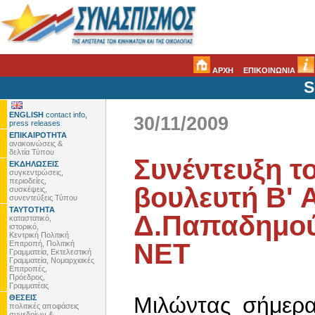
ΑΡΧΗ
ΕΠΙΚΟΙΝΩΝΙΑ
S
ENGLISH
contact info,
30/11/2009
press releases
ΕΠΙΚΑΙΡΟΤΗΤΑ
ανακοινώσεις &
δελτία Τύπου
Συνέντευξη τ
ΕΚΔΗΛΩΣΕΙΣ
συγκεντρώσεις,
περιοδείες,
βουλευτή Β' 
συσκέψεις,
συνεντεύξεις Τύπου
ΤΑΥΤΟΤΗΤΑ
Δ.Παπαδημού
καταστατικό,
ιστορικό,
Κεντρική Πολιτική
ΝΕΤ
Επιτροπή, Πολιτική
Γραμματεία, Εκτελεστική
Γραμματεία, Νομαρχιακές
Επιτροπές,
Πρόεδρος,
Γραμματέας
Μιλώντας σήμερ
ΘΕΣΕΙΣ
πολιτικές αποφάσεις
συνεδρίων &