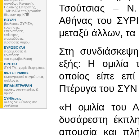
συνόδων Κεντρικής
Τσούτσιας – Ν.
Πολιτικής Επιτροπής,
ΤΜΗΜΑΤΑ επεξεργασίας
θέσεων της ΚΠΕ
Αθήνας του ΣΥΡ
ΒΟΥΛΗ
βουλευτές ΣΥΡΙΖΑ,
ερωτήσεις,
μεταξύ άλλων, τα 
επερωτήσεις,
επίκαιρες,
παρεμβάσεις,
προτάσεις νόμου
ΕΥΡΩΒΟΥΛΗ
Στη συνδιάσκεψ
παρεμβάσεις &
ερωτήσεις
του ευρωβουλευτή
εξής: Η ομιλία
ΒΙΝΤΕΟ
SYN TV.. χωρίς διαφημίσεις
οποίος είπε επί
ΦΩΤΟΓΡΑΦΙΕΣ
φωτογραφικά στιγμιότυπα,
συλλογές
Πτέρυγα του ΣΥΝ 
ΕΙΠΑΝ,ΕΓΡΑΨΑΝ
ομιλίες, συνεντεύξεις &
άρθρα
ΣΥΝδέσεις
άλλες διευθύνσεις στο
«Η ομιλία του 
Διαδίκτυο
δυσάρεστη έκπλ
απουσία και πλή