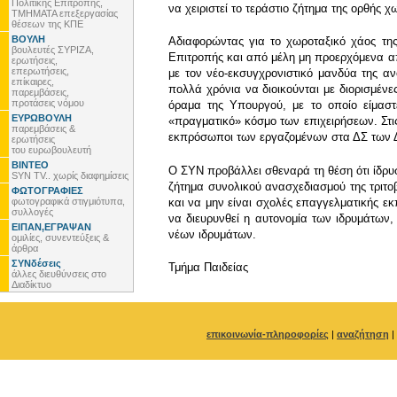
Πολιτικής Επιτροπής,
να χειριστεί το τεράστιο ζήτημα της ορθής 
ΤΜΗΜΑΤΑ επεξεργασίας
θέσεων της ΚΠΕ
ΒΟΥΛΗ
Αδιαφορώντας για το χωροταξικό χάος της
βουλευτές ΣΥΡΙΖΑ,
Επιτροπής και από μέλη μη προερχόμενα απ
ερωτήσεις,
επερωτήσεις,
με τον νέο-εκσυγχρονιστικό μανδύα της αν
επίκαιρες,
πολλά χρόνια να διοικούνται με διορισμέν
παρεμβάσεις,
προτάσεις νόμου
όραμα της Υπουργού, με το οποίο είμαστε
ΕΥΡΩΒΟΥΛΗ
«πραγματικό» κόσμο των επιχειρήσεων. Στις 
παρεμβάσεις &
εκπρόσωποι των εργαζομένων στα ΔΣ των
ερωτήσεις
του ευρωβουλευτή
ΒΙΝΤΕΟ
Ο ΣΥΝ προβάλλει σθεναρά τη θέση ότι ίδρυσ
SYN TV.. χωρίς διαφημίσεις
ζήτημα συνολικού ανασχεδιασμού της τριτο
ΦΩΤΟΓΡΑΦΙΕΣ
φωτογραφικά στιγμιότυπα,
και να μην είναι σχολές επαγγελματικής ε
συλλογές
να διευρυνθεί η αυτονομία των ιδρυμάτων,
ΕΙΠΑΝ,ΕΓΡΑΨΑΝ
νέων ιδρυμάτων.
ομιλίες, συνεντεύξεις &
άρθρα
ΣΥΝδέσεις
Τμήμα Παιδείας
άλλες διευθύνσεις στο
Διαδίκτυο
επικοινωνία-πληροφορίες
|
αναζήτηση
|