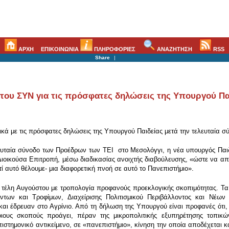
ΑΡΧΗ
ΕΠΙΚΟΙΝΩΝΙΑ
ΠΛΗΡΟΦΟΡΙΕΣ
ΑΝΑΖΗΤΗΣΗ
RSS
Share
|
του ΣΥΝ για τις πρόσφατες δηλώσεις της Υπουργού Παι
ά με τις πρόσφατες δηλώσεις της Υπουργού Παιδείας μετά την τελευταία σ
ευταία σύνοδο των Προέδρων των ΤΕΙ στο Μεσολόγγι, η νέα υπουργός Παιδ
α Διοικούσα Επιτροπή, μέσω διαδικασίας ανοιχτής διαβούλευσης, «ώστε να α
τί αυτό θέλουμε- μια διαφορετική πνοή σε αυτό το Πανεπιστήμιο».
 τέλη Αυγούστου με τροπολογία προφανούς προεκλογικής σκοπιμότητας. Τα
όντων και Τροφίμων, Διαχείρισης Πολιτισμικού Περιβάλλοντος και Νέω
ι έδρευαν στο Αγρίνιο. Από τη δήλωση της Υπουργού είναι προφανές ότι, 
Ποιους σκοπούς προάγει, πέραν της μικροπολιτικής εξυπηρέτησης τοπι
ιστημονικό αντικείμενο, σε «πανεπιστήμιο», κίνηση την οποία αποδέχετα