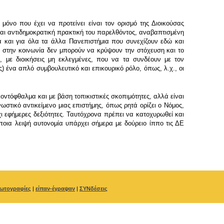
όνο που έχει να προτείνει είναι τον ορισμό της Διοικούσας
και αντιδημοκρατική πρακτική του παρελθόντος, αναβαπτισμένη
λά και για όλα τα άλλα Πανεπιστήμια που συνεχίζουν εδώ και
ν στην κοινωνία δεν μπορούν να κρύψουν την στόχευση και το
, με διοικήσεις μη εκλεγμένες, που να τα συνδέουν με τον
ς) ένα απλό συμβουλευτικό και επικουρικό ρόλο, όπως, λ.χ., οι
ντόφθαλμα και με βάση τοπικιστικές σκοπιμότητες, αλλά είναι
στικό αντικείμενο μιας επιστήμης, όπως ρητά ορίζει ο Νόμος,
ι εφήμερες δεξιότητες. Ταυτόχρονα πρέπει να κατοχυρωθεί και
όποια λειψή αυτονομία υπάρχει σήμερα με δούρειο ίππο τις ΔΕ
ωτογραφίες
|
είπαν-έγραψαν
|
ΣΥΝδέσεις