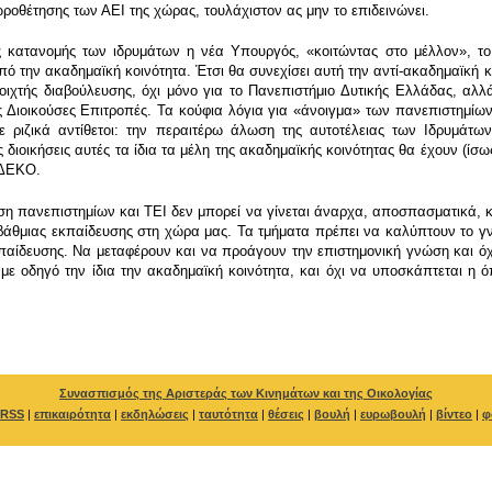
χωροθέτησης των ΑΕΙ της χώρας, τουλάχιστον ας μην το επιδεινώνει.
 κατανομής των ιδρυμάτων η νέα Υπουργός, «κοιτώντας στο μέλλον», το μ
ό την ακαδημαϊκή κοινότητα. Έτσι θα συνεχίσει αυτή την αντί-ακαδημαϊκή 
οιχτής διαβούλευσης, όχι μόνο για το Πανεπιστήμιο Δυτικής Ελλάδας, αλ
ες Διοικούσες Επιτροπές. Τα κούφια λόγια για «άνοιγμα» των πανεπιστημίω
 ριζικά αντίθετοι: την περαιτέρω άλωση της αυτοτέλειας των Ιδρυμάτων
διοικήσεις αυτές τα ίδια τα μέλη της ακαδημαϊκής κοινότητας θα έχουν (ίσω
 ΔΕΚΟ.
η πανεπιστημίων και ΤΕΙ δεν μπορεί να γίνεται άναρχα, αποσπασματικά, κο
βάθμιας εκπαίδευσης στη χώρα μας. Τα τμήματα πρέπει να καλύπτουν το γνω
κπαίδευσης. Να μεταφέρουν και να προάγουν την επιστημονική γνώση και όχ
 με οδηγό την ίδια την ακαδημαϊκή κοινότητα, και όχι να υποσκάπτεται η 
Συνασπισμός της Αριστεράς των Κινημάτων και της Οικολογίας
RSS
|
επικαιρότητα
|
εκδηλώσεις
|
ταυτότητα
|
θέσεις
|
βουλή
|
ευρωβουλή
|
βίντεο
|
φ