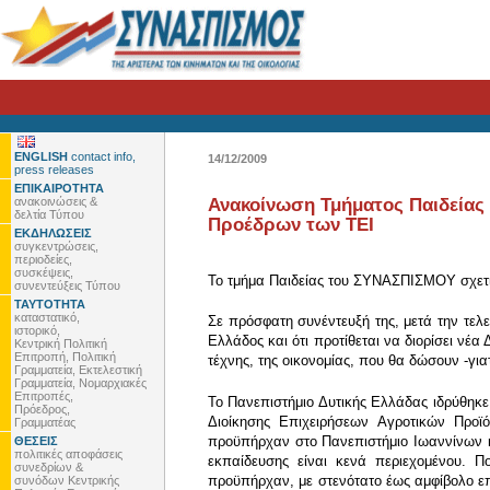
ENGLISH
contact info,
14/12/2009
press releases
ΕΠΙΚΑΙΡΟΤΗΤΑ
ανακοινώσεις &
Ανακοίνωση Τμήματος Παιδείας 
δελτία Τύπου
Προέδρων των ΤΕΙ
ΕΚΔΗΛΩΣΕΙΣ
συγκεντρώσεις,
περιοδείες,
συσκέψεις,
Το τμήμα Παιδείας του ΣΥΝΑΣΠΙΣΜΟΥ σχετικ
συνεντεύξεις Τύπου
ΤΑΥΤΟΤΗΤΑ
καταστατικό,
Σε πρόσφατη συνέντευξή της, μετά την τελ
ιστορικό,
Ελλάδος και ότι προτίθεται να διορίσει νέ
Κεντρική Πολιτική
Επιτροπή, Πολιτική
τέχνης, της οικονομίας, που θα δώσουν -για
Γραμματεία, Εκτελεστική
Γραμματεία, Νομαρχιακές
Επιτροπές,
Το Πανεπιστήμιο Δυτικής Ελλάδας ιδρύθηκε
Πρόεδρος,
Διοίκησης Επιχειρήσεων Αγροτικών Προϊ
Γραμματέας
προϋπήρχαν στο Πανεπιστήμιο Ιωαννίνων κα
ΘΕΣΕΙΣ
πολιτικές αποφάσεις
εκπαίδευσης είναι κενά περιεχομένου. 
συνεδρίων &
προϋπήρχαν, με στενότατο έως αμφίβολο επ
συνόδων Κεντρικής