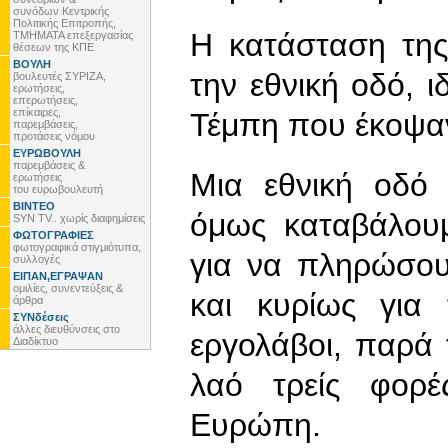
συνόδων Κεντρικής
Πολιτικής Επιτροπής,
Η κατάσταση της
ΤΜΗΜΑΤΑ επεξεργασίας
θέσεων της ΚΠΕ
ΒΟΥΛΗ
την εθνική οδό, ι
βουλευτές ΣΥΡΙΖΑ,
ερωτήσεις,
επερωτήσεις,
επίκαιρες,
Τέμπη που έκοψαν
παρεμβάσεις,
προτάσεις νόμου
ΕΥΡΩΒΟΥΛΗ
παρεμβάσεις &
Μια εθνική οδό 
ερωτήσεις
του ευρωβουλευτή
ΒΙΝΤΕΟ
όμως καταβάλουμ
SYN TV.. χωρίς διαφημίσεις
ΦΩΤΟΓΡΑΦΙΕΣ
φωτογραφικά στιγμιότυπα,
για να πληρώσου
συλλογές
ΕΙΠΑΝ,ΕΓΡΑΨΑΝ
ομιλίες, συνεντεύξεις &
και κυρίως για
άρθρα
ΣΥΝδέσεις
άλλες διευθύνσεις στο
εργολάβοι, παρά 
Διαδίκτυο
λαό τρείς φορέ
Ευρώπη.