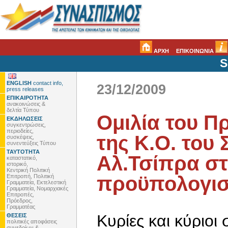
ΑΡΧΗ
ΕΠΙΚΟΙΝΩΝΙΑ
S
ENGLISH
contact info,
23/12/2009
press releases
ΕΠΙΚΑΙΡΟΤΗΤΑ
ανακοινώσεις &
δελτία Τύπου
Ομιλία του Π
ΕΚΔΗΛΩΣΕΙΣ
συγκεντρώσεις,
περιοδείες,
της Κ.Ο. του
συσκέψεις,
συνεντεύξεις Τύπου
ΤΑΥΤΟΤΗΤΑ
Αλ.Τσίπρα στ
καταστατικό,
ιστορικό,
Κεντρική Πολιτική
προϋπολογισ
Επιτροπή, Πολιτική
Γραμματεία, Εκτελεστική
Γραμματεία, Νομαρχιακές
Επιτροπές,
Πρόεδρος,
Γραμματέας
Κυρίες και κύριοι
ΘΕΣΕΙΣ
πολιτικές αποφάσεις
συνεδρίων &