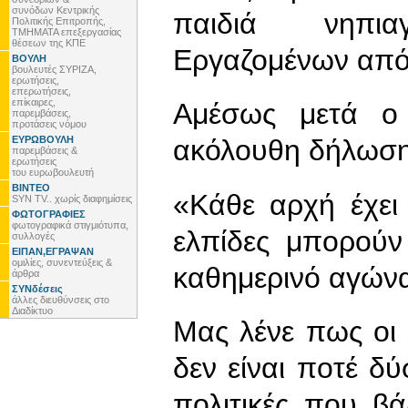
συνόδων Κεντρικής
παιδιά νηπι
Πολιτικής Επιτροπής,
ΤΜΗΜΑΤΑ επεξεργασίας
θέσεων της ΚΠΕ
Εργαζομένων από 
ΒΟΥΛΗ
βουλευτές ΣΥΡΙΖΑ,
ερωτήσεις,
επερωτήσεις,
επίκαιρες,
Αμέσως μετά ο 
παρεμβάσεις,
προτάσεις νόμου
ΕΥΡΩΒΟΥΛΗ
ακόλουθη δήλωση
παρεμβάσεις &
ερωτήσεις
του ευρωβουλευτή
ΒΙΝΤΕΟ
«Κάθε αρχή έχει 
SYN TV.. χωρίς διαφημίσεις
ΦΩΤΟΓΡΑΦΙΕΣ
φωτογραφικά στιγμιότυπα,
ελπίδες μπορούν
συλλογές
ΕΙΠΑΝ,ΕΓΡΑΨΑΝ
ομιλίες, συνεντεύξεις &
καθημερινό αγών
άρθρα
ΣΥΝδέσεις
άλλες διευθύνσεις στο
Διαδίκτυο
Μας λένε πως οι κ
δεν είναι ποτέ δύ
πολιτικές που β