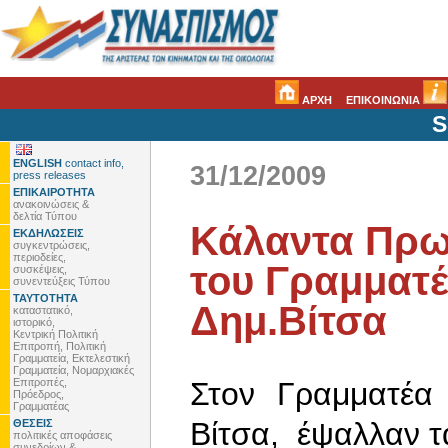
ΑΡΧΗ
ΕΠΙΚΟΙΝΩΝΙΑ
S
ENGLISH
contact info,
31/12/2009
press releases
ΕΠΙΚΑΙΡΟΤΗΤΑ
ανακοινώσεις &
δελτία Τύπου
Κάλαντα Πρω
ΕΚΔΗΛΩΣΕΙΣ
συγκεντρώσεις,
περιοδείες,
του Γραμματέ
συσκέψεις,
συνεντεύξεις Τύπου
ΤΑΥΤΟΤΗΤΑ
Δημ.Βίτσα
καταστατικό,
ιστορικό,
Κεντρική Πολιτική
Επιτροπή, Πολιτική
Γραμματεία, Εκτελεστική
Γραμματεία, Νομαρχιακές
Επιτροπές,
Στον Γραμματέα
Πρόεδρος,
Γραμματέας
Βίτσα, έψαλλαν τ
ΘΕΣΕΙΣ
πολιτικές αποφάσεις
συνεδρίων &