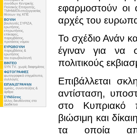
συνόδων Κεντρικής
εφαρμοστούν οι α
Πολιτικής Επιτροπής,
ΤΜΗΜΑΤΑ επεξεργασίας
θέσεων της ΚΠΕ
αρχές του ευρωπα
ΒΟΥΛΗ
βουλευτές ΣΥΡΙΖΑ,
ερωτήσεις,
επερωτήσεις,
επίκαιρες,
Το σχέδιο Ανάν κ
παρεμβάσεις,
προτάσεις νόμου
ΕΥΡΩΒΟΥΛΗ
έγιναν για να 
παρεμβάσεις &
ερωτήσεις
του ευρωβουλευτή
πολιτικούς εκβιασ
ΒΙΝΤΕΟ
SYN TV.. χωρίς διαφημίσεις
ΦΩΤΟΓΡΑΦΙΕΣ
φωτογραφικά στιγμιότυπα,
Επιβάλλεται σκλ
συλλογές
ΕΙΠΑΝ,ΕΓΡΑΨΑΝ
ομιλίες, συνεντεύξεις &
αντίσταση, υποστ
άρθρα
ΣΥΝδέσεις
άλλες διευθύνσεις στο
στο Κυπριακό π
Διαδίκτυο
βιώσιμη και δίκαι
τα οποία απο