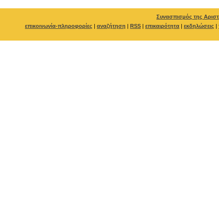
Συνασπισμός της Αριστ
επικοινωνία-πληροφορίες
|
αναζήτηση
|
RSS
|
επικαιρότητα
|
εκδηλώσεις
|