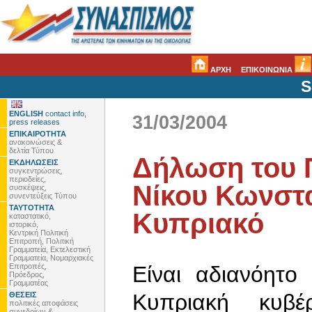
ΑΡΧΗ
ΕΠΙΚΟΙΝΩΝΙΑ
S
ENGLISH
contact info,
31/03/2004
press releases
ΕΠΙΚΑΙΡΟΤΗΤΑ
ανακοινώσεις &
δελτία Τύπου
Δήλωση του 
ΕΚΔΗΛΩΣΕΙΣ
συγκεντρώσεις,
περιοδείες,
Νίκου Κωνστα
συσκέψεις,
συνεντεύξεις Τύπου
ΤΑΥΤΟΤΗΤΑ
Κυπριακό
καταστατικό,
ιστορικό,
Κεντρική Πολιτική
Επιτροπή, Πολιτική
Γραμματεία, Εκτελεστική
Γραμματεία, Νομαρχιακές
Επιτροπές,
Είναι αδιανόητο
Πρόεδρος,
Γραμματέας
Κυπριακή κυβέ
ΘΕΣΕΙΣ
πολιτικές αποφάσεις
συνεδρίων &