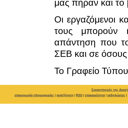
μας πήραν και το 
Οι εργαζόμενοι κ
τους μπορούν 
απάντηση που το
ΣΕΒ και σε όσους
To Γραφείο Τύπο
Συνασπισμός της Αριστ
επικοινωνία-πληροφορίες
|
αναζήτηση
|
RSS
|
επικαιρότητα
|
εκδηλώσεις
|