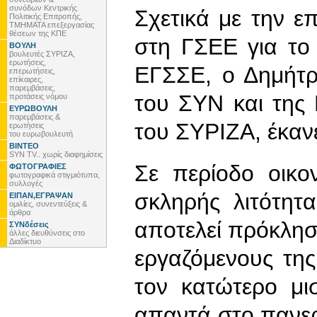
συνόδων Κεντρικής
Σχετικά με την 
Πολιτικής Επιτροπής,
ΤΜΗΜΑΤΑ επεξεργασίας
θέσεων της ΚΠΕ
στη ΓΣΕΕ για το
ΒΟΥΛΗ
βουλευτές ΣΥΡΙΖΑ,
ερωτήσεις,
ΕΓΣΣΕ, ο Δημήτρ
επερωτήσεις,
επίκαιρες,
παρεμβάσεις,
του ΣΥΝ και της 
προτάσεις νόμου
ΕΥΡΩΒΟΥΛΗ
παρεμβάσεις &
του ΣΥΡΙΖΑ, έκαν
ερωτήσεις
του ευρωβουλευτή
ΒΙΝΤΕΟ
SYN TV.. χωρίς διαφημίσεις
Σε περίοδο οικο
ΦΩΤΟΓΡΑΦΙΕΣ
φωτογραφικά στιγμιότυπα,
συλλογές
σκληρής λιτότητ
ΕΙΠΑΝ,ΕΓΡΑΨΑΝ
ομιλίες, συνεντεύξεις &
άρθρα
αποτελεί πρόκληση
ΣΥΝδέσεις
άλλες διευθύνσεις στο
Διαδίκτυο
εργαζόμενους τη
τον κατώτερο μ
απαντά στο πανερ