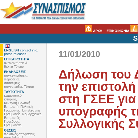
ΑΡΧΗ
ΕΠΙΚΟΙΝΩΝΙΑ
S
ENGLISH
contact info,
11/01/2010
press releases
ΕΠΙΚΑΙΡΟΤΗΤΑ
ανακοινώσεις &
δελτία Τύπου
Δήλωση του Δ
ΕΚΔΗΛΩΣΕΙΣ
συγκεντρώσεις,
περιοδείες,
την επιστολή
συσκέψεις,
συνεντεύξεις Τύπου
ΤΑΥΤΟΤΗΤΑ
στη ΓΣΕΕ για
καταστατικό,
ιστορικό,
Κεντρική Πολιτική
υπογραφής τη
Επιτροπή, Πολιτική
Γραμματεία, Εκτελεστική
Γραμματεία, Νομαρχιακές
Επιτροπές,
Συλλογικής 
Πρόεδρος,
Γραμματέας
ΘΕΣΕΙΣ
πολιτικές αποφάσεις
συνεδρίων &