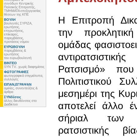
συνόδων Κεντρικής
Πολιτικής Επιτροπής,
ΤΜΗΜΑΤΑ επεξεργασίας
θέσεων της ΚΠΕ
Η Επιτροπή Δικ
ΒΟΥΛΗ
βουλευτές ΣΥΡΙΖΑ,
ερωτήσεις,
την προκλητική
επερωτήσεις,
επίκαιρες,
παρεμβάσεις,
ομάδας φασιστοε
προτάσεις νόμου
ΕΥΡΩΒΟΥΛΗ
παρεμβάσεις &
αντιρατσιστικ
ερωτήσεις
του ευρωβουλευτή
ΒΙΝΤΕΟ
Ρατσισμό» που
SYN TV.. χωρίς διαφημίσεις
ΦΩΤΟΓΡΑΦΙΕΣ
φωτογραφικά στιγμιότυπα,
Πολιτιστικού Σ
συλλογές
ΕΙΠΑΝ,ΕΓΡΑΨΑΝ
ομιλίες, συνεντεύξεις &
μεσημέρι της Κυρ
άρθρα
ΣΥΝδέσεις
άλλες διευθύνσεις στο
αποτελεί άλλο έ
Διαδίκτυο
σήριαλ των 
ρατσιστικής β