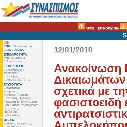
ΑΡΧΗ
ΕΠΙΚΟΙΝΩΝΙΑ
S
ENGLISH
contact info,
12/01/2010
press releases
ΕΠΙΚΑΙΡΟΤΗΤΑ
ανακοινώσεις &
δελτία Τύπου
Ανακοίνωση 
ΕΚΔΗΛΩΣΕΙΣ
συγκεντρώσεις,
περιοδείες,
Δικαιωμάτων
συσκέψεις,
συνεντεύξεις Τύπου
ΤΑΥΤΟΤΗΤΑ
σχετικά με τ
καταστατικό,
ιστορικό,
Κεντρική Πολιτική
φασιστοειδή 
Επιτροπή, Πολιτική
Γραμματεία, Εκτελεστική
Γραμματεία, Νομαρχιακές
Επιτροπές,
αντιρατσιστι
Πρόεδρος,
Γραμματέας
ΘΕΣΕΙΣ
Αμπελοκήπο
πολιτικές αποφάσεις
συνεδρίων &