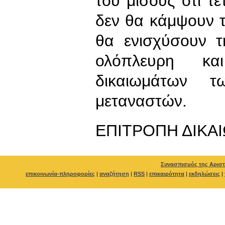
του μίσους ότι τέ
δεν θα κάμψουν 
θα ενισχύσουν τ
ολόπλευρη κ
δικαιωμάτων τ
μεταναστών.
ΕΠΙΤΡΟΠΗ ΔΙΚΑ
Συνασπισμός της Αριστ
επικοινωνία-πληροφορίες
|
αναζήτηση
|
RSS
|
επικαιρότητα
|
εκδηλώσεις
|