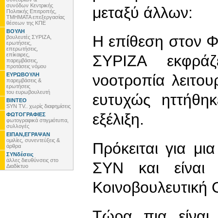
συνόδων Κεντρικής
μεταξύ άλλων:
Πολιτικής Επιτροπής,
ΤΜΗΜΑΤΑ επεξεργασίας
θέσεων της ΚΠΕ
ΒΟΥΛΗ
Η επίθεση στον 
βουλευτές ΣΥΡΙΖΑ,
ερωτήσεις,
επερωτήσεις,
επίκαιρες,
ΣΥΡΙΖΑ εκφράζε
παρεμβάσεις,
προτάσεις νόμου
ΕΥΡΩΒΟΥΛΗ
νοοτροπία λειτο
παρεμβάσεις &
ερωτήσεις
του ευρωβουλευτή
ευτυχώς ηττήθηκ
ΒΙΝΤΕΟ
SYN TV.. χωρίς διαφημίσεις
εξέλιξη.
ΦΩΤΟΓΡΑΦΙΕΣ
φωτογραφικά στιγμιότυπα,
συλλογές
ΕΙΠΑΝ,ΕΓΡΑΨΑΝ
ομιλίες, συνεντεύξεις &
Πρόκειται για μια
άρθρα
ΣΥΝδέσεις
άλλες διευθύνσεις στο
ΣΥΝ και είναι 
Διαδίκτυο
Κοινοβουλευτική 
Τώρα πια είναι