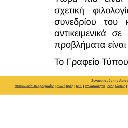
σχετική φιλολογ
συνεδρίου του 
αντικειμενικά σ
προβλήματα είναι
To Γραφείο Τύπο
Συνασπισμός της Αριστ
επικοινωνία-πληροφορίες
|
αναζήτηση
|
RSS
|
επικαιρότητα
|
εκδηλώσεις
|