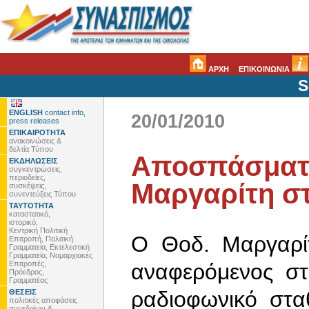
ΑΡΧΗ
ΕΠΙΚΟΙΝΩΝΙΑ
S
ENGLISH
contact info,
20/01/2010
press releases
ΕΠΙΚΑΙΡΟΤΗΤΑ
ανακοινώσεις &
δελτία Τύπου
Αποσπάσματα
ΕΚΔΗΛΩΣΕΙΣ
συγκεντρώσεις,
περιοδείες,
Μαργαρίτη στ
συσκέψεις,
συνεντεύξεις Τύπου
ΤΑΥΤΟΤΗΤΑ
καταστατικό,
ιστορικό,
Κεντρική Πολιτική
Ο Θοδ. Μαργαρίτ
Επιτροπή, Πολιτική
Γραμματεία, Εκτελεστική
Γραμματεία, Νομαρχιακές
Επιτροπές,
αναφερόμενος στι
Πρόεδρος,
Γραμματέας
ραδιοφωνικό στ
ΘΕΣΕΙΣ
πολιτικές αποφάσεις
συνεδρίων &