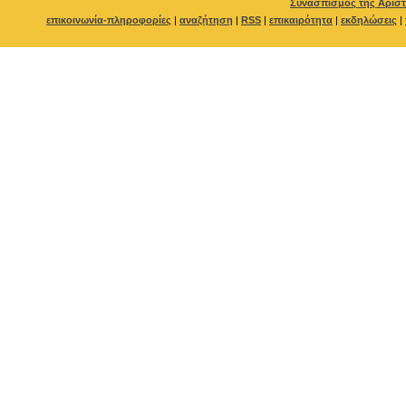
Συνασπισμός της Αριστ
επικοινωνία-πληροφορίες
|
αναζήτηση
|
RSS
|
επικαιρότητα
|
εκδηλώσεις
|