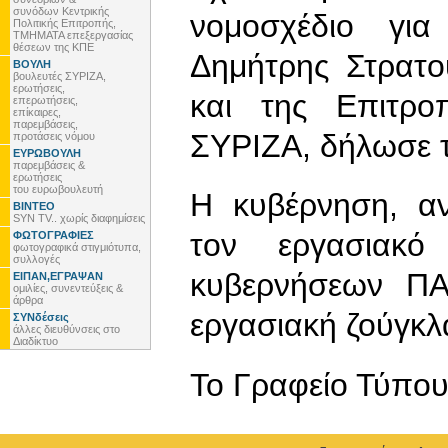
συνόδων Κεντρικής
νομοσχέδιο για
Πολιτικής Επιτροπής,
ΤΜΗΜΑΤΑ επεξεργασίας
θέσεων της ΚΠΕ
Δημήτρης Στρατο
ΒΟΥΛΗ
βουλευτές ΣΥΡΙΖΑ,
ερωτήσεις,
και της Επιτρο
επερωτήσεις,
επίκαιρες,
παρεμβάσεις,
ΣΥΡΙΖΑ, δήλωσε τ
προτάσεις νόμου
ΕΥΡΩΒΟΥΛΗ
παρεμβάσεις &
ερωτήσεις
του ευρωβουλευτή
Η κυβέρνηση, αν
ΒΙΝΤΕΟ
SYN TV.. χωρίς διαφημίσεις
τον εργασιακό
ΦΩΤΟΓΡΑΦΙΕΣ
φωτογραφικά στιγμιότυπα,
συλλογές
κυβερνήσεων ΠΑ
ΕΙΠΑΝ,ΕΓΡΑΨΑΝ
ομιλίες, συνεντεύξεις &
άρθρα
εργασιακή ζούγκλ
ΣΥΝδέσεις
άλλες διευθύνσεις στο
Διαδίκτυο
To Γραφείο Τύπο