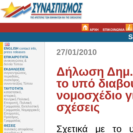
ΑΡΧΗ
ΕΠΙΚΟΙΝΩΝΙΑ
S
ENGLISH
contact info,
27/01/2010
press releases
ΕΠΙΚΑΙΡΟΤΗΤΑ
ανακοινώσεις &
δελτία Τύπου
Δήλωση Δημ. 
ΕΚΔΗΛΩΣΕΙΣ
συγκεντρώσεις,
περιοδείες,
το υπό διαβο
συσκέψεις,
συνεντεύξεις Τύπου
ΤΑΥΤΟΤΗΤΑ
νομοσχέδιο γ
καταστατικό,
ιστορικό,
Κεντρική Πολιτική
σχέσεις
Επιτροπή, Πολιτική
Γραμματεία, Εκτελεστική
Γραμματεία, Νομαρχιακές
Επιτροπές,
Πρόεδρος,
Γραμματέας
Σχετικά με το 
ΘΕΣΕΙΣ
πολιτικές αποφάσεις
συνεδρίων &