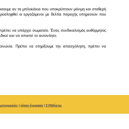
τώσουμε αν τα μπλοκάκια που υποκρύπτουν μόνιμη και σταθερή
προσληφθεί οι εργαζόμενοι με δελτία παροχής υπηρεσιών που
 πρέπει να υπάρχει σωματείο. Ένας συνδικαλισμός αυθόρμητος
ικεί και να απαιτεί το αυτονόητο.
κοινωνία. Πρέπει να στηρίξουμε την απασχόληση, πρέπει να
ωτογραφίες
|
είπαν-έγραψαν
|
ΣΥΝδέσεις