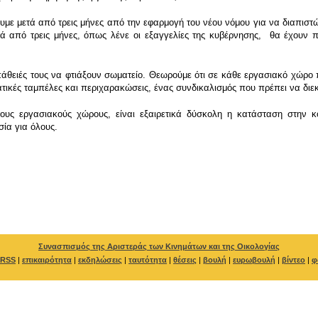
με μετά από τρεις μήνες από την εφαρμογή του νέου νόμου για να διαπισ
τά από τρεις μήνες, όπως λένε οι εξαγγελίες της κυβέρνησης, θα έχουν 
πάθειές τους να φτιάξουν σωματείο. Θεωρούμε ότι σε κάθε εργασιακό χώρο
ατικές ταμπέλες και περιχαρακώσεις, ένας συνδικαλισμός που πρέπει να διεκδ
τους εργασιακούς χώρους, είναι εξαιρετικά δύσκολη η κατάσταση στην 
σία για όλους.
Συνασπισμός της Αριστεράς των Κινημάτων και της Οικολογίας
RSS
|
επικαιρότητα
|
εκδηλώσεις
|
ταυτότητα
|
θέσεις
|
βουλή
|
ευρωβουλή
|
βίντεο
|
φ