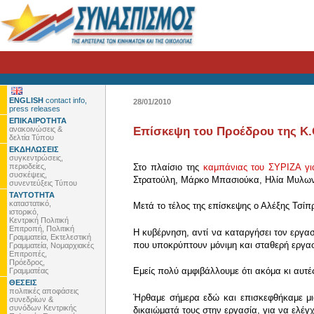
ENGLISH
contact info,
28/01/2010
press releases
ΕΠΙΚΑΙΡΟΤΗΤΑ
ανακοινώσεις &
Επίσκεψη του Προέδρου της Κ.Ο
δελτία Τύπου
ΕΚΔΗΛΩΣΕΙΣ
συγκεντρώσεις,
περιοδείες,
Στο πλαίσιο της
καμπάνιας του ΣΥΡΙΖΑ για
συσκέψεις,
Στρατούλη, Μάρκο Μπασιούκα, Ηλία Μυλων
συνεντεύξεις Τύπου
ΤΑΥΤΟΤΗΤΑ
καταστατικό,
Μετά το τέλος της επίσκεψης ο Αλέξης Τσί
ιστορικό,
Κεντρική Πολιτική
Επιτροπή, Πολιτική
Η κυβέρνηση, αντί να καταργήσει τον εργασ
Γραμματεία, Εκτελεστική
που υποκρύπτουν μόνιμη και σταθερή εργασία
Γραμματεία, Νομαρχιακές
Επιτροπές,
Πρόεδρος,
Εμείς πολύ αμφιβάλλουμε ότι ακόμα κι αυτέ
Γραμματέας
ΘΕΣΕΙΣ
πολιτικές αποφάσεις
Ήρθαμε σήμερα εδώ και επισκεφθήκαμε μια
συνεδρίων &
συνόδων Κεντρικής
δικαιώματά τους στην εργασία, για να ελέγ