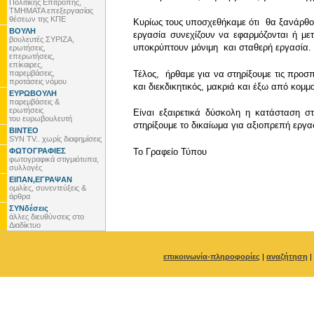
Πολιτικής Επιτροπής,
ΤΜΗΜΑΤΑ επεξεργασίας
θέσεων της ΚΠΕ
Κυρίως τους υποσχεθήκαμε ότι θα ξανάρθου
ΒΟΥΛΗ
εργασία συνεχίζουν να εφαρμόζονται ή με
βουλευτές ΣΥΡΙΖΑ,
υποκρύπτουν μόνιμη και σταθερή εργασία.
ερωτήσεις,
επερωτήσεις,
επίκαιρες,
παρεμβάσεις,
Τέλος, ήρθαμε για να στηρίξουμε τις προσ
προτάσεις νόμου
και διεκδικητικός, μακριά και έξω από κομμ
ΕΥΡΩΒΟΥΛΗ
παρεμβάσεις &
ερωτήσεις
Είναι εξαιρετικά δύσκολη η κατάσταση σ
του ευρωβουλευτή
στηρίξουμε το δικαίωμα για αξιοπρεπή εργα
ΒΙΝΤΕΟ
SYN TV.. χωρίς διαφημίσεις
ΦΩΤΟΓΡΑΦΙΕΣ
To Γραφείο Τύπου
φωτογραφικά στιγμιότυπα,
συλλογές
ΕΙΠΑΝ,ΕΓΡΑΨΑΝ
ομιλίες, συνεντεύξεις &
άρθρα
ΣΥΝδέσεις
άλλες διευθύνσεις στο
Διαδίκτυο
επικοινωνία-πληροφορίες
|
αναζήτηση
|