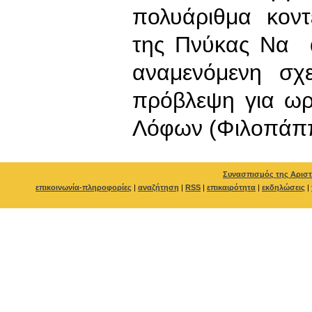
πολυάριθμα κοντ
της Πνύκας Να α
αναμενόμενη σχ
πρόβλεψη για ωρ
Λόφων (Φιλοπάπ
Συνασπισμός της Αριστ
επικοινωνία-πληροφορίες
|
αναζήτηση
|
RSS
|
επικαιρότητα
|
εκδηλώσεις
|