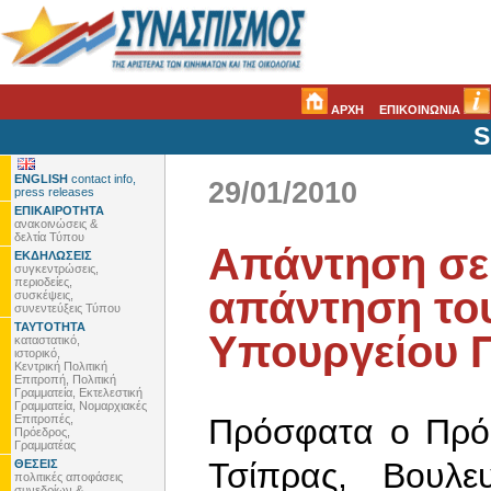
ΑΡΧΗ
ΕΠΙΚΟΙΝΩΝΙΑ
S
ENGLISH
contact info,
29/01/2010
press releases
ΕΠΙΚΑΙΡΟΤΗΤΑ
ανακοινώσεις &
δελτία Τύπου
Απάντηση σε
ΕΚΔΗΛΩΣΕΙΣ
συγκεντρώσεις,
περιοδείες,
απάντηση το
συσκέψεις,
συνεντεύξεις Τύπου
ΤΑΥΤΟΤΗΤΑ
Υπουργείου 
καταστατικό,
ιστορικό,
Κεντρική Πολιτική
Επιτροπή, Πολιτική
Γραμματεία, Εκτελεστική
Γραμματεία, Νομαρχιακές
Επιτροπές,
Πρόσφατα ο Πρόε
Πρόεδρος,
Γραμματέας
Τσίπρας, Βουλ
ΘΕΣΕΙΣ
πολιτικές αποφάσεις
συνεδρίων &