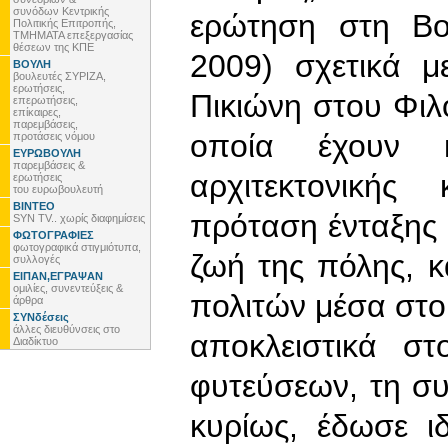
συνόδων Κεντρικής
ερώτηση στη Βο
Πολιτικής Επιτροπής,
ΤΜΗΜΑΤΑ επεξεργασίας
θέσεων της ΚΠΕ
2009) σχετικά 
ΒΟΥΛΗ
βουλευτές ΣΥΡΙΖΑ,
ερωτήσεις,
Πικιώνη στου Φι
επερωτήσεις,
επίκαιρες,
παρεμβάσεις,
οποία έχουν κ
προτάσεις νόμου
ΕΥΡΩΒΟΥΛΗ
παρεμβάσεις &
αρχιτεκτονική
ερωτήσεις
του ευρωβουλευτή
ΒΙΝΤΕΟ
πρόταση ένταξης
SYN TV.. χωρίς διαφημίσεις
ΦΩΤΟΓΡΑΦΙΕΣ
φωτογραφικά στιγμιότυπα,
ζωή της πόλης, 
συλλογές
ΕΙΠΑΝ,ΕΓΡΑΨΑΝ
ομιλίες, συνεντεύξεις &
πολιτών μέσα στ
άρθρα
ΣΥΝδέσεις
άλλες διευθύνσεις στο
αποκλειστικά σ
Διαδίκτυο
φυτεύσεων, τη σ
κυρίως, έδωσε ι