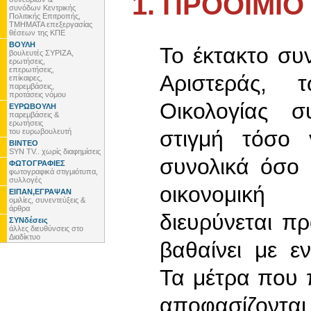
1. ΠΡΟΟΙΜΙΟ
συνόδων Κεντρικής
Πολιτικής Επιτροπής,
ΤΜΗΜΑΤΑ επεξεργασίας
θέσεων της ΚΠΕ
ΒΟΥΛΗ
Το έκτακτο συ
βουλευτές ΣΥΡΙΖΑ,
ερωτήσεις,
επερωτήσεις,
Αριστεράς, 
επίκαιρες,
παρεμβάσεις,
προτάσεις νόμου
Οικολογίας σ
ΕΥΡΩΒΟΥΛΗ
παρεμβάσεις &
ερωτήσεις
στιγμή τόσο 
του ευρωβουλευτή
ΒΙΝΤΕΟ
SYN TV.. χωρίς διαφημίσεις
συνολικά όσο 
ΦΩΤΟΓΡΑΦΙΕΣ
φωτογραφικά στιγμιότυπα,
συλλογές
οικονομική
ΕΙΠΑΝ,ΕΓΡΑΨΑΝ
ομιλίες, συνεντεύξεις &
άρθρα
διευρύνεται πρ
ΣΥΝδέσεις
άλλες διευθύνσεις στο
Διαδίκτυο
βαθαίνει με ε
Τα μέτρα που 
αποφασίζοντα