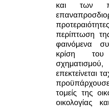
και των π
επαναπροσδιορ
προτεραιότη
περίπτωση τη
φαινόμενα σ
κρίση του 
σχηματισμού,
επεκτείνεται τ
προϋπάρχουσε
τομείς της οικ
οικολογίας κ