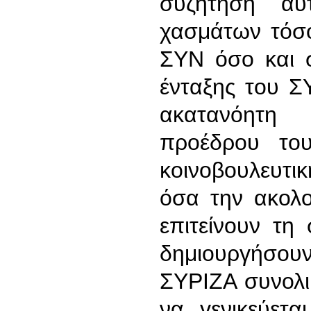
συζήτηση αυ
χασμάτων τόσο
ΣΥΝ όσο και 
ένταξης του Σ
ακατανόητη
προέδρου το
κοινοβουλευτι
όσα την ακολ
επιτείνουν τη
δημιουργήσο
ΣΥΡΙΖΑ συνολι
να γενικεύετα