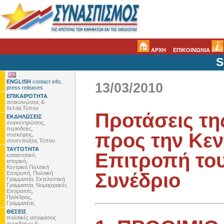
ΑΡΧΗ
ΕΠΙΚΟΙΝΩΝΙΑ
S
ENGLISH
contact info,
13/03/2010
press releases
ΕΠΙΚΑΙΡΟΤΗΤΑ
ανακοινώσεις &
δελτία Τύπου
Προτάσεις τ
ΕΚΔΗΛΩΣΕΙΣ
συγκεντρώσεις,
περιοδείες,
προς την Κεν
συσκέψεις,
συνεντεύξεις Τύπου
ΤΑΥΤΟΤΗΤΑ
Επιτροπή του
καταστατικό,
ιστορικό,
Κεντρική Πολιτική
Συνέδριο
Επιτροπή, Πολιτική
Γραμματεία, Εκτελεστική
Γραμματεία, Νομαρχιακές
Επιτροπές,
Πρόεδρος,
Γραμματέας
ΘΕΣΕΙΣ
πολιτικές αποφάσεις
συνεδρίων &