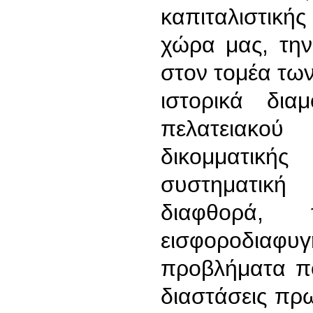
καπιταλιστική
χώρα μας, την
στον τομέα των
ιστορικά δια
πελατειακ
δικομματικ
συστηματική
διαφθορά, 
εισφοροδιαφυ
προβλήματα πο
διαστάσεις πρ