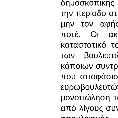
δημοσκοπικής
την περίοδο σ
μην τον αφήσ
ποτέ. Οι άκ
καταστατικό τ
των βουλευτ
κάποιων συντ
που αποφάσισ
ευρωβουλε
μονοπώληση τ
από λίγους συ