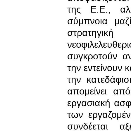
της Ε.Ε., α
σύμπνοια μαζ
στρατηγικ
νεοφιλελευθ
συγκροτούν α
την εντείνουν 
την κατεδάφι
απομείνει από
εργασιακή ασφά
των εργαζομέν
συνδέεται α