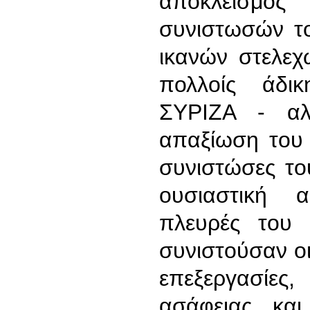
αποκλεισμός
συνιστωσών τ
ικανών στελεχ
πολλοίς άδικ
ΣΥΡΙΖΑ - αλ
απαξίωση του
συνιστώσες το
ουσιαστική 
πλευρές του 
συνιστούσαν ο
επεξεργασίες
ασάφειας κα