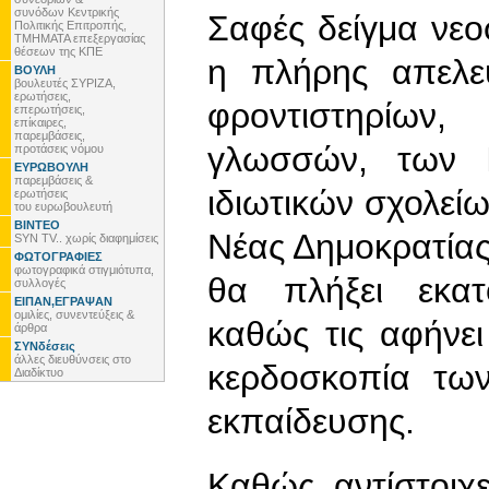
συνόδων Κεντρικής
Σαφές δείγμα νεο
Πολιτικής Επιτροπής,
ΤΜΗΜΑΤΑ επεξεργασίας
θέσεων της ΚΠΕ
η πλήρης απελε
ΒΟΥΛΗ
βουλευτές ΣΥΡΙΖΑ,
ερωτήσεις,
φροντιστηρίων
επερωτήσεις,
επίκαιρες,
παρεμβάσεις,
γλωσσών, των Ι
προτάσεις νόμου
ΕΥΡΩΒΟΥΛΗ
παρεμβάσεις &
ιδιωτικών σχολείω
ερωτήσεις
του ευρωβουλευτή
ΒΙΝΤΕΟ
Νέας Δημοκρατίας.
SYN TV.. χωρίς διαφημίσεις
ΦΩΤΟΓΡΑΦΙΕΣ
φωτογραφικά στιγμιότυπα,
θα πλήξει εκατο
συλλογές
ΕΙΠΑΝ,ΕΓΡΑΨΑΝ
ομιλίες, συνεντεύξεις &
καθώς τις αφήνε
άρθρα
ΣΥΝδέσεις
άλλες διευθύνσεις στο
κερδοσκοπία των
Διαδίκτυο
εκπαίδευσης.
Καθώς αντίστοιχε