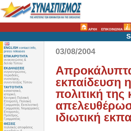
ΑΡΧΗ
ΕΠΙΚΟΙΝΩΝΙΑ
S
ENGLISH
contact info,
03/08/2004
press releases
ΕΠΙΚΑΙΡΟΤΗΤΑ
ανακοινώσεις &
δελτία Τύπου
Απροκάλυπτα
ΕΚΔΗΛΩΣΕΙΣ
συγκεντρώσεις,
περιοδείες,
εκπαίδευση η
συσκέψεις,
συνεντεύξεις Τύπου
ΤΑΥΤΟΤΗΤΑ
πολιτική της
καταστατικό,
ιστορικό,
Κεντρική Πολιτική
απελευθέρωσ
Επιτροπή, Πολιτική
Γραμματεία, Εκτελεστική
Γραμματεία, Νομαρχιακές
Επιτροπές,
ιδιωτική εκπ
Πρόεδρος,
Γραμματέας
ΘΕΣΕΙΣ
πολιτικές αποφάσεις
συνεδρίων &