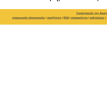
Συνασπισμός της Αριστ
επικοινωνία-πληροφορίες
|
αναζήτηση
|
RSS
|
επικαιρότητα
|
εκδηλώσεις
|