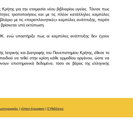
ρήτης για την ετοιμασία νέου βιβλιαρίου υγείας. Τόνισε πως
ίτητες τροποποιήσεις και με τις πλέον κατάλληλες καμπύλες
βιβλιάριο με τις «παραπλανητικές» καμπύλες ανάπτυξης, παρότι
ς βρίσκεται υπό εκτύπωση.
ΟΚ, ενώ υποστήριξε πως οι καμπύλες ανάπτυξης δεν έχουν
ς Ιατρικής και Διατροφής του Πανεπιστημίου Κρήτης, έθεσε το
παιδιού να τεθεί στην κρίση κάθε αρμοδίου οργάνου, ώστε να
νουν επιστημονικά δεδομένα, τόσο σε βάρος της ελληνικής
ωτογραφίες
|
είπαν-έγραψαν
|
ΣΥΝδέσεις