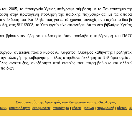
του 2005, το Υπουργείο Υγείας υπέγραψε σύμβαση με το Πανεπιστήμιο της Κ
η έμφαση στην πρωτογενή πρόληψη της παιδικής παχυσαρκίας, με τις απαρα
ν έκδοσή του. Κατέληξε πως για επτά χρόνια, συνεχίζει να ισχύει το ίδιο 
λή, στις 8/11/2008, το Υπουργείο είχε απαντήσει ότι το νέο βιβλιάριο Υγεία
ριο βρίσκονταν ήδη σε κυκλοφορία όταν ανέλαβε η κυβέρνηση του ΠΑΣ
υργού, αντέτεινε πως ο κύριος Α. Καφάτος, Ομότιμος καθηγητής Προληπτική
ην αλλαγή της κυβέρνησης. Τέλος απηύθυνε έκκληση το βιβλιάριο υγείας 
λες ανάπτυξης, ανεξάρτητα από εταιρίες που παρεμβαίνουν και αλλοιώ
ν παιδιών.
Συνασπισμός της Αριστεράς των Κινημάτων και της Οικολογίας
RSS
|
επικαιρότητα
|
εκδηλώσεις
|
ταυτότητα
|
θέσεις
|
βουλή
|
ευρωβουλή
|
βίντεο
|
φ