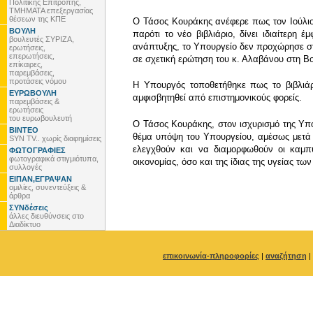
Πολιτικής Επιτροπής,
ΤΜΗΜΑΤΑ επεξεργασίας
θέσεων της ΚΠΕ
Ο Τάσος Κουράκης ανέφερε πως τον Ιούλιο 
ΒΟΥΛΗ
παρότι το νέο βιβλιάριο, δίνει ιδιαίτερ
βουλευτές ΣΥΡΙΖΑ,
ανάπτυξης, το Υπουργείο δεν προχώρησε στη
ερωτήσεις,
επερωτήσεις,
σε σχετική ερώτηση του κ. Αλαβάνου στη Βου
επίκαιρες,
παρεμβάσεις,
προτάσεις νόμου
Η Υπουργός τοποθετήθηκε πως το βιβλιά
ΕΥΡΩΒΟΥΛΗ
αμφισβητηθεί από επιστημονικούς φορείς.
παρεμβάσεις &
ερωτήσεις
του ευρωβουλευτή
Ο Τάσος Κουράκης, στον ισχυρισμό της Υπο
ΒΙΝΤΕΟ
θέμα υπόψη του Υπουργείου, αμέσως μετά τ
SYN TV.. χωρίς διαφημίσεις
ελεγχθούν και να διαμορφωθούν οι καμπύ
ΦΩΤΟΓΡΑΦΙΕΣ
φωτογραφικά στιγμιότυπα,
οικονομίας, όσο και της ίδιας της υγείας τω
συλλογές
ΕΙΠΑΝ,ΕΓΡΑΨΑΝ
ομιλίες, συνεντεύξεις &
άρθρα
ΣΥΝδέσεις
άλλες διευθύνσεις στο
Διαδίκτυο
επικοινωνία-πληροφορίες
|
αναζήτηση
|