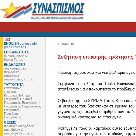
ENGLISH
contact info,
15/04/2010
press releases
ΕΠΙΚΑΙΡΟΤΗΤΑ
ανακοινώσεις &
Συζήτηση επίκαιρής ερώτησης 
δελτία Τύπου
ΕΚΔΗΛΩΣΕΙΣ
συγκεντρώσεις,
περιοδείες,
Παιδική παχυσαρκία και νέο βιβλιάριο υγεία
συσκέψεις,
συνεντεύξεις Τύπου
Σύμφωνα με μελέτη του Τομέα Κοινωνικής 
ΤΑΥΤΟΤΗΤΑ
καταστατικό,
αποτέλεσμα να αποκρύπτεται το πρόβλημα
ιστορικό,
Κεντρική Πολιτική
Επιτροπή, Πολιτική
Ο βουλευτής του ΣΥΡΙΖΑ Τάσος Κουράκης κα
Γραμματεία, Εκτελεστική
με νεότερες που βασίστηκαν σε έρευνα του 
Γραμματεία, Νομαρχιακές
Επιτροπές,
γεγονότος έχει αυξηθεί ο αριθμός των παιδ
Πρόεδρος,
οικονομικό κόστος για το Υπουργείο.
Γραμματέας
ΘΕΣΕΙΣ
πολιτικές αποφάσεις
Κατήγγειλε πως οι καμπύλες αυτές εξυπηρε
συνεδρίων &
συνόδων Κεντρικής
σημασίας για την υγεία των παιδιών, μητρ