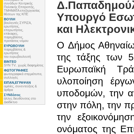
Δ.Παπαδημούλ
συνόδων Κεντρικής
Πολιτικής Επιτροπής,
ΤΜΗΜΑΤΑ επεξεργασίας
Υπουργό Εσω
θέσεων της ΚΠΕ
ΒΟΥΛΗ
βουλευτές ΣΥΡΙΖΑ,
και Ηλεκτρονι
ερωτήσεις,
επερωτήσεις,
επίκαιρες,
παρεμβάσεις,
προτάσεις νόμου
Ο Δήμος Αθηναίω
ΕΥΡΩΒΟΥΛΗ
παρεμβάσεις &
ερωτήσεις
της τάξης των 
του ευρωβουλευτή
ΒΙΝΤΕΟ
SYN TV.. χωρίς διαφημίσεις
Ευρωπαϊκή Τρά
ΦΩΤΟΓΡΑΦΙΕΣ
φωτογραφικά στιγμιότυπα,
συλλογές
υλοποίηση έργω
ΕΙΠΑΝ,ΕΓΡΑΨΑΝ
ομιλίες, συνεντεύξεις &
υποδομών, την α
άρθρα
ΣΥΝδέσεις
άλλες διευθύνσεις στο
στην πόλη, την π
Διαδίκτυο
την εξοικονόμησ
ονόματος της Επ