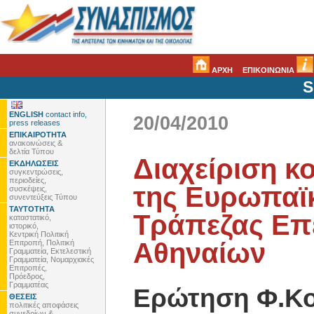
ΑΡΧΗ
ΕΠΙΚΟΙΝΩΝΙΑ
S
ENGLISH
contact info,
20/04/2010
press releases
ΕΠΙΚΑΙΡΟΤΗΤΑ
ανακοινώσεις &
δελτία Τύπου
Διαχείριση κ
ΕΚΔΗΛΩΣΕΙΣ
συγκεντρώσεις,
περιοδείες,
της Ευρωπαϊ
συσκέψεις,
συνεντεύξεις Τύπου
ΤΑΥΤΟΤΗΤΑ
Τράπεζας Επ
καταστατικό,
ιστορικό,
Κεντρική Πολιτική
Αθηναίων
Επιτροπή, Πολιτική
Γραμματεία, Εκτελεστική
Γραμματεία, Νομαρχιακές
Επιτροπές,
Πρόεδρος,
Γραμματέας
Ερώτηση Φ.Κο
ΘΕΣΕΙΣ
πολιτικές αποφάσεις
συνεδρίων &