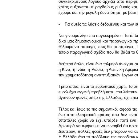
συγκεκριμένους λόγους αρχίζει από περιφε
χρέος αυξάνεται με ραγδαίους ρυθμούς και
έχουμε και την μεγάλη δυνατότητα, με βάσ
- Για αυτές τις λύσεις δεδομένου και των 
Να γίνουμε λίγο πιο συγκεκριμένοι. Τα όπλ
δικό μας δημοσιονομικό και παραγωγικό πρ
θέλουμε να παράγει, πως θα το παράγει. Τ
τέτοιο παραγωγικό σχέδιο που θα βάζει το
Δεύτερο όπλο, είναι ένα τολμηρό άνοιγμα σ
η Κίνα, η Ινδία, η Ρωσία, η Λατινική Αμερι
την χρηματοδότηση αναπτυξιακών έργων στ
Τρίτο όπλο, είναι το ευρωπαϊκό χαρτί. Το ό
ευρώ έχει εγγενή προβλήματα, του λείπουν
βγαίνουν φωνές υπέρ της Ελλάδας, όχι επ
Τέλος και ίσως το πιο σημαντικό, αφορά τις
ένα αποτελεσματικό κράτος που δεν είναι
σπατάλες χωρίς να έχει υπάρξει ποτέ ένα 
Αριστερά να αφήνουμε να εννοηθεί ότι αρι
Δεύτερον, πολλές φορές δεν μπορούν να αυ
Η Ελλάδα έχει το πρόβλημα της φοροδιαφυ