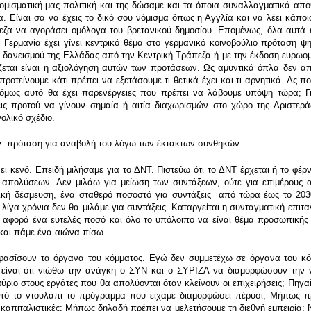
ομισματική μας πολιτική και της δώσαμε και τα όποια συναλλαγματικά απο
α. Είναι σα να έχεις το δικό σου νόμισμα όπως η Αγγλία και να λέει κάποι
εζα να αγοράσει ομόλογα του βρετανικού δημοσίου. Επομένως, όλα αυτά 
 Γερμανία έχει γίνει κεντρικό θέμα στο γερμανικό κοινοβούλιο πρόταση ψη
τα δανεισμού της Ελλάδας από την Κεντρική Τράπεζα ή με την έκδοση ευρωο
ιάζεται είναι η αξιολόγηση αυτών των προτάσεων. Ως αμυντικά όπλα δεν α
 προτείνουμε κάτι πρέπει να εξετάσουμε τι θετικά έχει και τι αρνητικά. Ας
ως αυτό θα έχει παρενέργειες που πρέπει να λάβουμε υπόψη τώρα; Γιʼ 
εις προτού να γίνουν σημαία ή αιτία διαχωρισμών στο χώρο της Αριστερά
ολικό σχέδιο.
ην πρόταση για αναβολή του λόγω των έκτακτων συνθηκών.
ει κενό. Επειδή μιλήσαμε για το ΔΝΤ. Πιστεύω ότι το ΔΝΤ έρχεται ή το φέρ
 απολύσεων. Δεν μιλάω για μείωση των συντάξεων, ούτε για επιμέρους αρ
τική δέσμευση, ένα σταθερό ποσοστό για συντάξεις από τώρα έως το 203
 λίγα χρόνια δεν θα μιλάμε για συντάξεις. Καταργείται η συνταγματική επιταγ
 αφορά ένα ευτελές ποσό και όλο το υπόλοιπο να είναι θέμα προσωπικής 
 και πάμε ένα αιώνα πίσω.
οφασίσουν τα όργανα του κόμματος. Εγώ δεν συμμετέχω σε όργανα του κ
είναι ότι νιώθω την ανάγκη ο ΣΥΝ και ο ΣΥΡΙΖΑ να διαμορφώσουν την ν
ύριο στους εργάτες που θα απολύονται όταν κλείνουν οι επιχειρήσεις; Πηγα
πό το ντουλάπι το πρόγραμμα που είχαμε διαμορφώσει πέρυσι; Μήπως π
ές καπιταλιστικές; Μήπως δηλαδή πρέπει να μελετήσουμε τη διεθνή εμπειρία