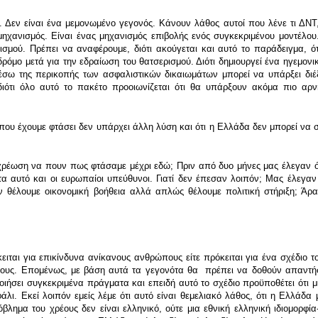
. Δεν είναι ένα μεμονωμένο γεγονός. Κάνουν λάθος αυτοί που λένε τι ΔΝΤ
 μηχανισμός. Είναι ένας μηχανισμός επιβολής ενός συγκεκριμένου μοντέλου
ρισμού. Πρέπει να αναφέρουμε, διότι ακούγεται και αυτό το παράδειγμα, ό
δρόμο μετά για την εδραίωση του θατσερισμού. Διότι δημιουργεί ένα ηγεμον
σω της περικοπής των ασφαλιστικών δικαιωμάτων μπορεί να υπάρξει διέξ
διότι όλο αυτό το πακέτο προοιωνίζεται ότι θα υπάρξουν ακόμα πιο αρν
ου έχουμε φτάσει δεν υπάρχει άλλη λύση και ότι η Ελλάδα δεν μπορεί να συ
οχρέωση να πουν πως φτάσαμε μέχρι εδώ; Πριν από δυο μήνες μας έλεγαν ό
α αυτό και οι ευρωπαίοι υπεύθυνοι. Γιατί δεν έπεσαν λοιπόν; Μας έλεγαν 
ν θέλουμε οικονομική βοήθεια αλλά απλώς θέλουμε πολιτική στήριξη; Άρ
ιται για επικίνδυνα ανίκανους ανθρώπους είτε πρόκειται για ένα σχέδιο το 
 τους. Επομένως, με βάση αυτά τα γεγονότα θα πρέπει να δοθούν απαντήσε
ποιήσει συγκεκριμένα πράγματα και επειδή αυτό το σχέδιο προϋποθέτει ότι
άλι. Εκεί λοιπόν εμείς λέμε ότι αυτό είναι θεμελιακό λάθος, ότι η Ελλάδα 
όβλημα του χρέους δεν είναι ελληνικό, ούτε μια εθνική ελληνική ιδιομορφί