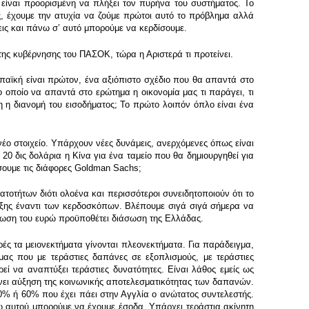
 είναι προορισμένη να πλήξει τον πυρήνα του συστήματος. Το
ς, έχουμε την ατυχία να ζούμε πρώτοι αυτό το πρόβλημα αλλά
ις και πάνω σʼ αυτό μπορούμε να κερδίσουμε.
της κυβέρνησης του ΠΑΣΟΚ, τώρα η Αριστερά τι προτείνει.
ωπαϊκή είναι πρώτον, ένα αξιόπιστο σχέδιο που θα απαντά στο
οποίο να απαντά στο ερώτημα η οικονομία μας τι παράγει, τι
η η διανομή του εισοδήματος; Το πρώτο λοιπόν όπλο είναι ένα
νέο στοιχείο. Υπάρχουν νέες δυνάμεις, ανερχόμενες όπως είναι
20 δις δολάρια η Κίνα για ένα ταμείο που θα δημιουργηθεί για
ουμε τις διάφορες Goldman Sachs;
ατοτήτων διότι ολοένα και περισσότεροι συνειδητοποιούν ότι το
ριξης έναντι των κερδοσκόπων. Βλέπουμε σιγά σιγά σήμερα να
άσωση του ευρώ προϋποθέτει διάσωση της Ελλάδας.
ρές τα μειονεκτήματα γίνονται πλεονεκτήματα. Για παράδειγμα,
μας που με τεράστιες δαπάνες σε εξοπλισμούς, με τεράστιες
ί να αναπτύξει τεράστιες δυνατότητες. Είναι λάθος εμείς ως
ίνει αύξηση της κοινωνικής αποτελεσματικότητας των δαπανών.
0% ή 60% που έχει πάει στην Αγγλία ο ανώτατος συντελεστής.
 αυτού μπορούμε να έχουμε έσοδα. Υπάρχει τεράστια ακίνητη