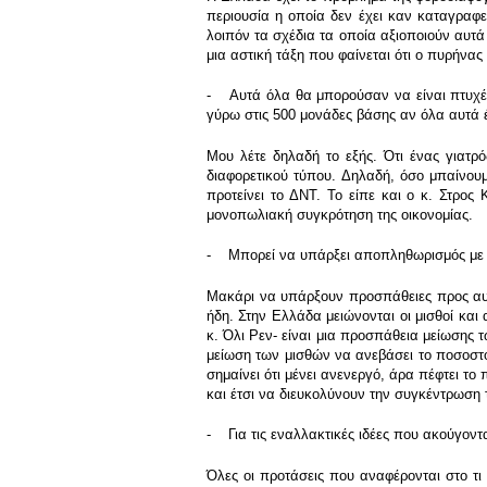
περιουσία η οποία δεν έχει καν καταγραφε
λοιπόν τα σχέδια τα οποία αξιοποιούν αυτά
μια αστική τάξη που φαίνεται ότι ο πυρήνα
- Αυτά όλα θα μπορούσαν να είναι πτυχές 
γύρω στις 500 μονάδες βάσης αν όλα αυτά έ
Μου λέτε δηλαδή το εξής. Ότι ένας γιατρ
διαφορετικού τύπου. Δηλαδή, όσο μπαίνουμ
προτείνει το ΔΝΤ. Το είπε και ο κ. Στρος
μονοπωλιακή συγκρότηση της οικονομίας.
- Μπορεί να υπάρξει αποπληθωρισμός με με
Μακάρι να υπάρξουν προσπάθειες προς αυτή
ήδη. Στην Ελλάδα μειώνονται οι μισθοί και 
κ. Όλι Ρεν- είναι μια προσπάθεια μείωσης τω
μείωση των μισθών να ανεβάσει το ποσοστό
σημαίνει ότι μένει ανενεργό, άρα πέφτει το
και έτσι να διευκολύνουν την συγκέντρωση
- Για τις εναλλακτικές ιδέες που ακούγον
Όλες οι προτάσεις που αναφέρονται στο τι