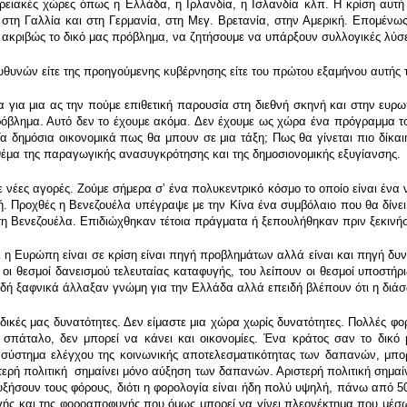
ρειακές χώρες όπως η Ελλάδα, η Ιρλανδία, η Ισλανδία κλπ. Η κρίση αυτή
 στη Γαλλία και στη Γερμανία, στη Μεγ. Βρετανία, στην Αμερική. Επομένω
η ακριβώς το δικό μας πρόβλημα, να ζητήσουμε να υπάρξουν συλλογικές λύσε
ευθυνών είτε της προηγούμενης κυβέρνησης είτε του πρώτου εξαμήνου αυτής 
α για μια ας την πούμε επιθετική παρουσία στη διεθνή σκηνή και στην ευρ
όβλημα. Αυτό δεν το έχουμε ακόμα. Δεν έχουμε ως χώρα ένα πρόγραμμα το 
α δημόσια οικονομικά πως θα μπουν σε μια τάξη; Πως θα γίνεται πιο δίκαι
 θέμα της παραγωγικής ανασυγκρότησης και της δημοσιονομικής εξυγίανσης.
ε νέες αγορές. Ζούμε σήμερα σʼ ένα πολυκεντρικό κόσμο το οποίο είναι ένα 
κή. Προχθές η Βενεζουέλα υπέγραψε με την Κίνα ένα συμβόλαιο που θα δίνει 
η Βενεζουέλα. Επιδιώχθηκαν τέτοια πράγματα ή ξεπουλήθηκαν πριν ξεκινήσ
τι η Ευρώπη είναι σε κρίση είναι πηγή προβλημάτων αλλά είναι και πηγή δυν
 οι θεσμοί δανεισμού τελευταίας καταφυγής, του λείπουν οι θεσμοί υποστή
ειδή ξαφνικά άλλαξαν γνώμη για την Ελλάδα αλλά επειδή βλέπουν ότι η δι
 δικές μας δυνατότητες. Δεν είμαστε μια χώρα χωρίς δυνατότητες. Πολλές φο
 σπάταλο, δεν μπορεί να κάνει και οικονομίες. Ένα κράτος σαν το δικό 
σύστημα ελέγχου της κοινωνικής αποτελεσματικότητας των δαπανών, μπορε
στερή πολιτική σημαίνει μόνο αύξηση των δαπανών. Αριστερή πολιτική σημα
ξήσουν τους φόρους, διότι η φορολογία είναι ήδη πολύ υψηλή, πάνω από 5
γής και της φοροαποφυγής που όμως μπορεί να γίνει πλεονέκτημα που μέσω