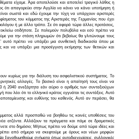
θέματα είχαμε. Άρα αποτελούσε και αποτελεί τραγικό λάθος η
ος ότι απαγορεύει στην Αγγλία να κάνει να κάνει υποτίμηση ή
είναι σωστά και εδώ έχουμε την τύχη να υπάρχουν αριστερές
φίσματος του κόμματος της Αριστεράς της Γερμανίας που έχει
μολόγου ή με άλλο τρόπο. Σε ότι αφορά τώρα άλλες προτάσεις,
ποκλείω οτιδήποτε. Σε πολεμούν πολυβόλα και εσύ πρέπει να
 πούμε για την στάση πληρωμών ότι βεβαίως θα γλιτώνουμε τους
αυτό πρέπει να υπάρξει μια συνθετική διαδικασία όπου με
ς και να υπάρξει μια προσέγγιση εκτίμησης των θετικών και
νουν κυρίως για την διάλυση του ασφαλιστικού συστήματος. Το
νητικές αλλαγές. Το βασικό είναι η απαίτησή τους είναι να
0 ή 2040 ανεξάρτητα εάν αύριο ο αριθμός των συνταξιούχων
ή που λέει ότι το ελληνικό κράτος εγγυάται τις συντάξεις. Αυτό
αποταμίευσης και ευθύνης του καθενός. Αυτό αν περάσει, θα
όμματος αλλά προσπαθώ να βοηθάω τις κοινές υποθέσεις του
έα ατζέντα. Αλλάζουν τα πράγματα και πάμε σε δραματικές
ίνετε στο δημόσιο; Μήπως πρέπει να δούμε από τώρα ιδέες και
ρέπει από σήμερα να σκεφτούμε με όρους και νέων μορφών
; Να ξαναθυμηθούμε σχήματα όπως αυτοδιαχειρίσεις, συλλογικές