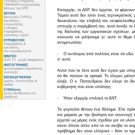
Πολιτικής Επιτροπής,
ΤΜΗΜΑΤΑ επεξεργασίας
θέσεων της ΚΠΕ
Καταρχήν, το ΔΝΤ δεν έρχεται, το φέρνουν
ΒΟΥΛΗ
Ταμείο αυτό δεν είναι ένας τεχνοκρατικός
βουλευτές ΣΥΡΙΖΑ,
διευκολύνει την επιβολή του νεοφιλελευθε
ερωτήσεις,
επερωτήσεις,
επιτυχής η παρέμβασή του, αυτό άνοιξε το 
επίκαιρες,
της διάλυσης των εργασιακών σχέσεων, μέ
παρεμβάσεις,
προτάσεις νόμου
κοινωνία να μιλήσουμε γιʼ αυτό το θέμα 
ΕΥΡΩΒΟΥΛΗ
αντιμετωπίσει.
παρεμβάσεις &
ερωτήσεις
του ευρωβουλευτή
- Ο αντίλογος από πολλούς είναι ότι εδώ π
ΒΙΝΤΕΟ
σʼ αυτό;
SYN TV.. χωρίς διαφημίσεις
ΦΩΤΟΓΡΑΦΙΕΣ
φωτογραφικά στιγμιότυπα,
Αυτοί που τα λένε αυτά δεν έχουν μια υπ
συλλογές
ότι θα πέσουν τα spread. Το έλεγαν μάλιστ
ΕΙΠΑΝ,ΕΓΡΑΨΑΝ
ομιλίες, συνεντεύξεις &
έληξε. Ο κ. Παπανδρέου δεν έλεγε ότι δε
άρθρα
κυβέρνηση που είναι υπόλογη.
ΣΥΝδέσεις
άλλες διευθύνσεις στο
Διαδίκτυο
- Ήταν εξαρχής επιλογή το ΔΝΤ;
Τα γεγονότα θέτουν ένα δίλλημα. Είτε πρόκε
και μοιραία με την βούληση και συνενοχή
έρχεται ως μέρος ενός σχεδίου για να υλο
κάνει τίποτα άλλο από το να σκύβει το κεφ
πρόβλημα δεν είναι ελληνικό – διότι το πρ