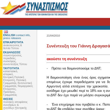
ENGLISH
contact info,
21/04/2010
press releases
ΕΠΙΚΑΙΡΟΤΗΤΑ
ανακοινώσεις &
Συνέντευξη του Γιάννη Δραγασ
δελτία Τύπου
ΕΚΔΗΛΩΣΕΙΣ
συγκεντρώσεις,
περιοδείες,
ακούστε τη συνέντευξη
συσκέψεις,
συνεντεύξεις Τύπου
- Πρέπει να δαιμονοποιούμε το ΔΝΤ;
ΤΑΥΤΟΤΗΤΑ
καταστατικό,
ιστορικό,
Κεντρική Πολιτική
Η δαιμονοποίηση είναι ένας όρος σχηματι
Επιτροπή, Πολιτική
επομένως έχουμε παραδείγματα για να δο
Γραμματεία, Εκτελεστική
Γραμματεία, Νομαρχιακές
Αργεντινή αλλά επιτάχυνε την χρεοκοπία.
Επιτροπές,
εισόδημα έχει μειωθεί περί το 18% και η α
Πρόεδρος,
Γραμματέας
το ΔΝΤ δεν έχει παρά να μιλήσει συγκεκριμ
ΘΕΣΕΙΣ
πολιτικές αποφάσεις
- Ένα επιχείρημα που προβάλει ο κ. Παπανδ
συνεδρίων &
συνόδων Κεντρικής
το ΔΝΤ θα επιβάλει τους συνήθεις όρους;