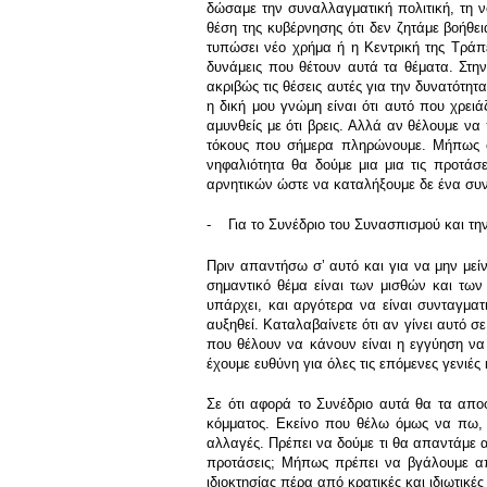
δώσαμε την συναλλαγματική πολιτική, τη ν
θέση της κυβέρνησης ότι δεν ζητάμε βοήθει
τυπώσει νέο χρήμα ή η Κεντρική της Τράπ
δυνάμεις που θέτουν αυτά τα θέματα. Στην
ακριβώς τις θέσεις αυτές για την δυνατότη
η δική μου γνώμη είναι ότι αυτό που χρε
αμυνθείς με ότι βρεις. Αλλά αν θέλουμε να
τόκους που σήμερα πληρώνουμε. Μήπως όμ
νηφαλιότητα θα δούμε μια μια τις προτάσ
αρνητικών ώστε να καταλήξουμε δε ένα συν
- Για το Συνέδριο του Συνασπισμού και τ
Πριν απαντήσω σʼ αυτό και για να μην μείν
σημαντικό θέμα είναι των μισθών και των
υπάρχει, και αργότερα να είναι συνταγμα
αυξηθεί. Καταλαβαίνετε ότι αν γίνει αυτό σε
που θέλουν να κάνουν είναι η εγγύηση να
έχουμε ευθύνη για όλες τις επόμενες γενιές
Σε ότι αφορά το Συνέδριο αυτά θα τα απ
κόμματος. Εκείνο που θέλω όμως να πω, 
αλλαγές. Πρέπει να δούμε τι θα απαντάμε α
προτάσεις; Μήπως πρέπει να βγάλουμε α
ιδιοκτησίας πέρα από κρατικές και ιδιωτικ