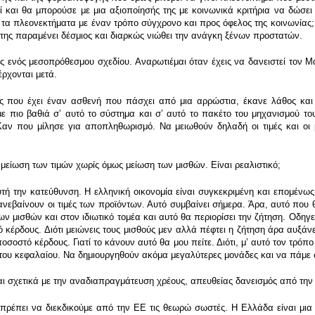
ί και θα μπορούσε με μια αξιοποίησής της με κοινωνικά κριτήρια να δώσει
 τα πλεονεκτήματα με έναν τρόπο σύγχρονο και προς όφελος της κοινωνίας;
ς της παραμένει δέσμιος και διαρκώς νιώθει την ανάγκη ξένων προστατών.
ενός μεσοπρόθεσμου σχεδίου. Αναρωτιέμαι όταν έχεις να δανειστεί τον Μά
ρχονται μετά.
ός που έχει έναν ασθενή που πάσχει από μια αρρώστια, έκανε λάθος και
ε πιο βαθιά σʼ αυτό το σύστημα και σʼ αυτό το πακέτο του μηχανισμού του
 Καν που μίλησε για αποπληθωρισμό. Να μειωθούν δηλαδή οι τιμές και οι μ
ίωση των τιμών χωρίς όμως μείωση των μισθών. Είναι ρεαλιστικό;
 την κατεύθυνση. Η ελληνική οικονομία είναι συγκεκριμένη και επομένως
ανεβαίνουν οι τιμές των προϊόντων. Αυτό συμβαίνει σήμερα. Άρα, αυτό που θα
ν μισθών και στον ιδιωτικό τομέα και αυτό θα περιορίσει την ζήτηση. Οδηγεί 
 κέρδους. Διότι μειώνεις τους μισθούς μεν αλλά πέφτει η ζήτηση άρα αυξά
 ποσοστό κέρδους. Γιατί το κάνουν αυτό θα μου πείτε. Διότι, μʼ αυτό τον τρ
 του κεφαλαίου. Να δημιουργηθούν ακόμα μεγαλύτερες μονάδες και να πάμε
ται σχετικά με την αναδιαπραγμάτευση χρέους, απευθείας δανεισμός από τ
 πρέπει να διεκδικούμε από την ΕΕ τις θεωρώ σωστές. Η Ελλάδα είναι μια 