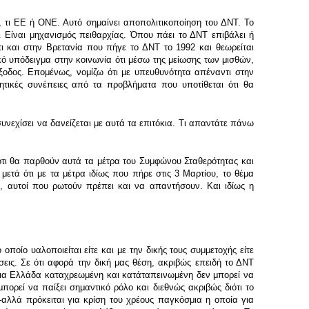
, τι ΕΕ ή ΟΝΕ. Αυτό σημαίνει αποπολιτικοποίηση του ΔΝΤ. Το
. Είναι μηχανισμός πειθαρχίας. Όπου πάει το ΔΝΤ επιβάλει ή
τι και στην Βρετανία που πήγε το ΔΝΤ το 1992 και θεωρείται
ικό υπόδειγμα στην κοινωνία ότι μέσω της μείωσης των μισθών,
οδος. Επομένως, νομίζω ότι με υπευθυνότητα απέναντι στην
ητικές συνέπειες από τα προβλήματα που υποτίθεται ότι θα
νεχίσει να δανείζεται με αυτά τα επιτόκια. Τι απαντάτε πάνω
τι θα παρθούν αυτά τα μέτρα του Συμφώνου Σταθερότητας και
μετά ότι με τα μέτρα ιδίως που πήρε στις 3 Μαρτίου, το θέμα
α, αυτοί που ρωτούν πρέπει και να απαντήσουν. Και ιδίως η
οποίο υαλοποιείται είτε και με την δικής τους συμμετοχής είτε
ις. Σε ότι αφορά την δική μας θέση, ακριβώς επειδή το ΔΝΤ
 μια Ελλάδα καταχρεωμένη και κατάταπεινωμένη δεν μπορεί να
μπορεί να παίξει σημαντικό ρόλο και διεθνώς ακριβώς διότι το
α-αλλά πρόκειται για κρίση του χρέους παγκόσμια η οποία για