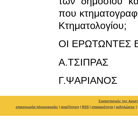
των δημοσίου κ
που κτηματογραφο
Κτηματολογίου;
ΟΙ ΕΡΩΤΩΝΤΕΣ 
Α.ΤΣΙΠΡΑΣ
Γ.ΨΑΡΙΑΝΟΣ
Συνασπισμός της Αριστ
επικοινωνία-πληροφορίες
|
αναζήτηση
|
RSS
|
επικαιρότητα
|
εκδηλώσεις
|