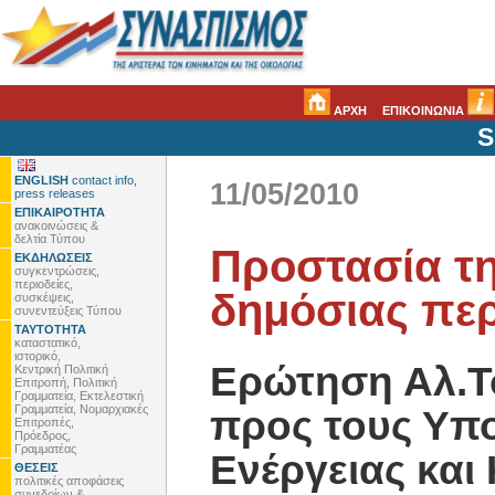
ΑΡΧΗ
ΕΠΙΚΟΙΝΩΝΙΑ
S
ENGLISH
contact info,
11/05/2010
press releases
ΕΠΙΚΑΙΡΟΤΗΤΑ
ανακοινώσεις &
δελτία Τύπου
Προστασία τ
ΕΚΔΗΛΩΣΕΙΣ
συγκεντρώσεις,
περιοδείες,
δημόσιας περ
συσκέψεις,
συνεντεύξεις Τύπου
ΤΑΥΤΟΤΗΤΑ
καταστατικό,
ιστορικό,
Eρώτηση Αλ.Τ
Κεντρική Πολιτική
Επιτροπή, Πολιτική
Γραμματεία, Εκτελεστική
Γραμματεία, Νομαρχιακές
προς τους Υπ
Επιτροπές,
Πρόεδρος,
Γραμματέας
Ενέργειας και
ΘΕΣΕΙΣ
πολιτικές αποφάσεις
συνεδρίων &