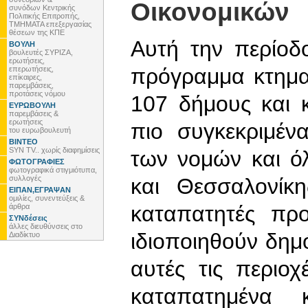
Οικονομικών
συνόδων Κεντρικής
Πολιτικής Επιτροπής,
ΤΜΗΜΑΤΑ επεξεργασίας
θέσεων της ΚΠΕ
Αυτή την περίοδ
ΒΟΥΛΗ
βουλευτές ΣΥΡΙΖΑ,
ερωτήσεις,
πρόγραμμα κτημα
επερωτήσεις,
επίκαιρες,
παρεμβάσεις,
προτάσεις νόμου
107 δήμους και 
ΕΥΡΩΒΟΥΛΗ
παρεμβάσεις &
ερωτήσεις
πιο συγκεκριμέν
του ευρωβουλευτή
ΒΙΝΤΕΟ
SYN TV.. χωρίς διαφημίσεις
των νομών και ό
ΦΩΤΟΓΡΑΦΙΕΣ
φωτογραφικά στιγμιότυπα,
συλλογές
και Θεσσαλονίκ
ΕΙΠΑΝ,ΕΓΡΑΨΑΝ
ομιλίες, συνεντεύξεις &
καταπατητές πρ
άρθρα
ΣΥΝδέσεις
άλλες διευθύνσεις στο
ιδιοποιηθούν δημό
Διαδίκτυο
αυτές τις περιο
καταπατημένα 