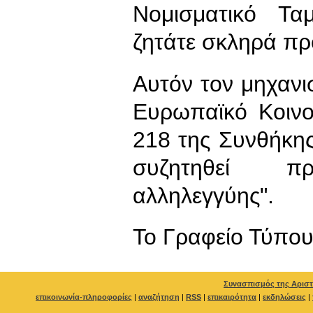
Νομισματικό Τα
ζητάτε σκληρά πρ
Αυτόν τον μηχανι
Ευρωπαϊκό Κοιν
218 της Συνθήκης
συζητηθεί π
αλληλεγγύης".
To Γραφείο Τύπο
Συνασπισμός της Αριστ
επικοινωνία-πληροφορίες
|
αναζήτηση
|
RSS
|
επικαιρότητα
|
εκδηλώσεις
|