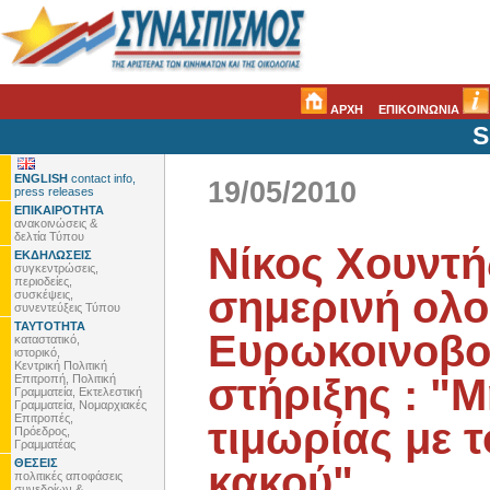
ΑΡΧΗ
ΕΠΙΚΟΙΝΩΝΙΑ
S
ENGLISH
contact info,
19/05/2010
press releases
ΕΠΙΚΑΙΡΟΤΗΤΑ
ανακοινώσεις &
δελτία Τύπου
Νίκος Χουντή
ΕΚΔΗΛΩΣΕΙΣ
συγκεντρώσεις,
περιοδείες,
σημερινή ολο
συσκέψεις,
συνεντεύξεις Τύπου
ΤΑΥΤΟΤΗΤΑ
Ευρωκοινοβου
καταστατικό,
ιστορικό,
Κεντρική Πολιτική
στήριξης : "
Επιτροπή, Πολιτική
Γραμματεία, Εκτελεστική
Γραμματεία, Νομαρχιακές
Επιτροπές,
τιμωρίας με 
Πρόεδρος,
Γραμματέας
ΘΕΣΕΙΣ
κακού"
πολιτικές αποφάσεις
συνεδρίων &